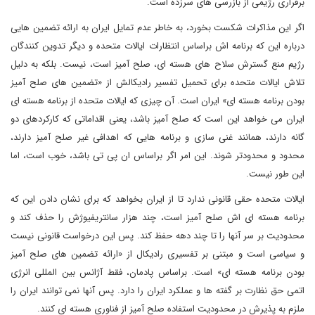
برقراری رژیمی از بازرسی های سرزده است.
اگر این مذاکرات شکست بخورد، به خاطر عدم تمایل ایران به ارائه تضمین هایی
درباره این که برنامه اش براساس انتظارات ایالات متحده و دیگر تدوین کنندگان
رژیم منع گسترش سلاح های هسته ای، صلح آمیز است، نیست. بلکه به دلیل
تلاش ایالات متحده برای تحمیل تفسیر رادیکالش از «تضمین های صلح آمیز
بودن برنامه هسته ای» ایران است. آن چیزی که ایالات متحده از برنامه هسته ای
ایران می خواهد این است که صلح آمیز باشد، یعنی اقداماتی که کارکردهای دو
گانه دارند، همانند غنی سازی و برنامه هایی که اهدافی غیر صلح آمیز دارند،
محدود و محدودتر شوند. این امر اگر براساس ان پی تی باشد، خوب است، اما
این طور نیست.
ایالات متحده حقی قانونی ندارد تا از ایران بخواهد که برای نشان دادن این که
برنامه هسته ای اش صلح آمیز است، چند هزار سانتریفیوژش را حذف کند و
محدودیت بر سر آنها را تا چند دهه حفظ کند. پس این درخواست قانونی نیست
و سیاسی است و مبتنی بر تفسیری رادیکال از «ارائه تضمین های صلح آمیز
بودن برنامه هسته ای» است. براساس پادمان، فقط آژانس بین المللی انرژی
اتمی حق نظارت بر گفته ها و عملکرد ایران را دارد. پس آنها نمی توانند ایران را
ملزم به پذیرش در محدودیت استفاده صلح آمیز از فناوری هسته ای کنند.