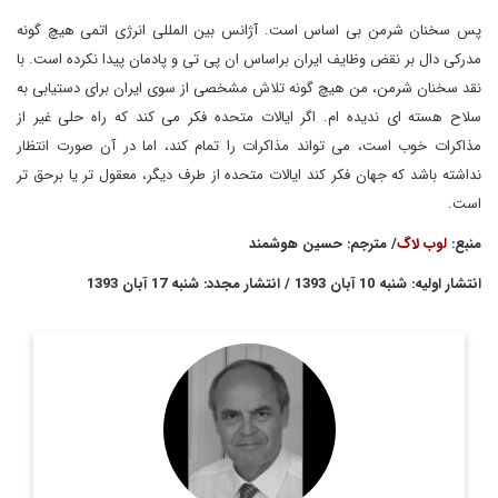
پس سخنان شرمن بی اساس است. آژانس بین المللی انرژی اتمی هیچ گونه
مدرکی دال بر نقض وظایف ایران براساس ان پی تی و پادمان پیدا نکرده است. با
نقد سخنان شرمن، من هیچ گونه تلاش مشخصی از سوی ایران برای دستیابی به
سلاح هسته ای ندیده ام. اگر ایالات متحده فکر می کند که راه حلی غیر از
مذاکرات خوب است، می تواند مذاکرات را تمام کند، اما در آن صورت انتظار
نداشته باشد که جهان فکر کند ایالات متحده از طرف دیگر، معقول تر یا برحق تر
است.
منبع:
لوب لاگ
/ مترجم: حسین هوشمند
انتشار اولیه: شنبه 10 آبان 1393 / انتشار مجدد: شنبه 17 آبان 1393
پیتر جنکینز، ديپلمات بازنشسته وزارت خارجه انگليس و نماينده
اسبق اين كشور در آژانس بين المللي انرژي اتمي بوده است.
اطلاعات بیشتر