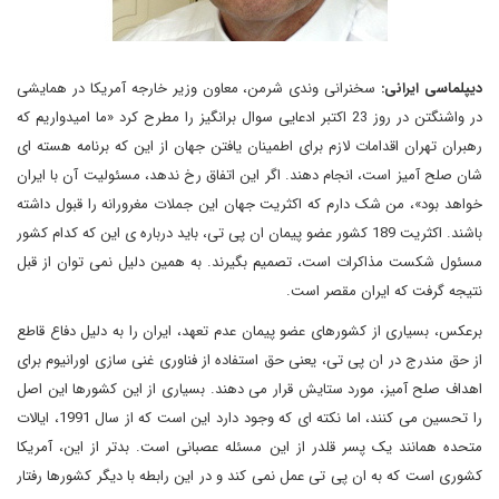
دیپلماسی ایرانی:
سخنرانی وندی شرمن، معاون وزیر خارجه آمریکا در همایشی
در واشنگتن در روز 23 اکتبر ادعایی سوال برانگیز را مطرح کرد «ما امیدواریم که
رهبران تهران اقدامات لازم برای اطمینان یافتن جهان از این که برنامه هسته ای
شان صلح آمیز است، انجام دهند. اگر این اتفاق رخ ندهد، مسئولیت آن با ایران
خواهد بود»، من شک دارم که اکثریت جهان این جملات مغرورانه را قبول داشته
باشند. اکثریت 189 کشور عضو پیمان ان پی تی، باید درباره ی این که کدام کشور
مسئول شکست مذاکرات است، تصمیم بگیرند. به همین دلیل نمی توان از قبل
نتیجه گرفت که ایران مقصر است.
برعکس، بسیاری از کشورهای عضو پیمان عدم تعهد، ایران را به دلیل دفاع قاطع
از حق مندرج در ان پی تی، یعنی حق استفاده از فناوری غنی سازی اورانیوم برای
اهداف صلح آمیز، مورد ستایش قرار می دهند. بسیاری از این کشورها این اصل
را تحسین می کنند، اما نکته ای که وجود دارد این است که از سال 1991، ایالات
متحده همانند یک پسر قلدر از این مسئله عصبانی است. بدتر از این، آمریکا
کشوری است که به ان پی تی عمل نمی کند و در این رابطه با دیگر کشورها رفتار