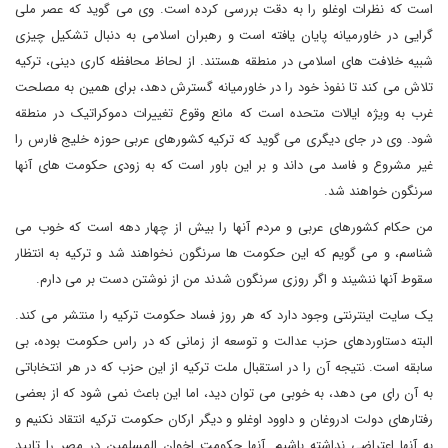
است که نظرات اوغلو را به دقت بررسی کرده است. وی می گوید که عصر ملی
گرایی در خاورمیانه پایان یافته است و رهبران اسلامی به دنبال تشکیل چیزی
شبیه خلافت های اسلامی در منطقه هستند. از لحاظ محافظه کاری دینی، ترکیه
تلاش می کند تا نفوذ خود را در خاورمیانه گسترش دهد، برای همین به مصلحت
غرب به ویژه ایالات متحده است که مانع وقوع تغییرات دموکراتیک در منطقه
شود. وی در جای دیگری می گوید که ترکیه کشورهای عربی حوزه خلیج فارس را
غیر مشروع و فاسد می داند و بر این باور است که به زودی حکومت های آنها
سرنگون خواهند شد.
من حکام کشورهای عربی و مردم آنها را بیش از چهار دهه است که خوب می
شناسم، و می گویم که این حکومت ها سرنگون نخواهند شد و ترکیه به انتظار
سقوط آنها ننشیند و اگر روزی سرنگون شدند من از نوشتن دست بر می دارم.
یک سایت اینترنتی وجود دارد که هر روز فساد حکومت ترکیه را منتشر می کند.
البته دستاوردهای حزب عدالت و توسعه از زمانی که در راس حکومت بوده، بی
سابقه است. نتیجه آن را در استقبال ملت ترکیه از این حزب که در هر انتخاباتی
به آن رای می دهد، به خوبی می توان دید، اما این باعث نمی شود که از بعضی
رفتارهای دولت ادروغان و داوود اوغلو و دیگر ارکان حکومت ترکیه انتقاد نکنیم و
به آنها اعتراضی نداشته باشیم. آنها حکومت اخوان المسلمین در مصر را تایید