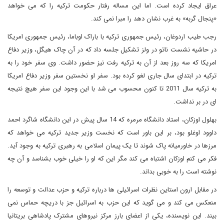
عراق ایجاد کرده است. اما این مساله رفتار حکومت ترکیه را که می خواهد
«پنجال گربه» به غرب نشان دهد را مبرا نمی کند.
رجب طیب اردوغان، رئیس جمهوری ترکیه با باراک اوباما، رئیس جمهوری امریکا
در حاشیه نشست ناتو در ولز تشکیل جلسه داد که در آن چاک هیگل، وزیر دفاع
امریکا که سه روز بعد از آن به ترکیه رفت نیز حضور داشت. وی سفر خود را به
ترکیه در ابتدای سال جاری لغو کرده بود. سفر او نخستین سفر وزیر دفاع امریکا
به ترکیه سال 2011 تا کنون محسوب می شد با این وجود این سفر هیچ نتیجه
ای در بر نداشت.
بهلول اوزکان، استاد دانشگاه مرمره که 14 سال پیش در این دانشگاه شاگرد احمد
داوود اوغلو بود، بر این باور است که نخست وزیر جدید ترکیه می خواهد که
مرزها در خاورمیانه پاک شوند تا یک پیمان اسلامی به رهبری ترکیه به وجود آید.
فکر می کنم اوزکان اشتباه می کند مگر این که او را خیلی خوب بشناسد و آن چه
نوشته است را به خوبی بداند.
در مقابل ارون استاین نظرات اسرائیلی ها درباره ترکیه و حزب عدالت و توسعه را
منعکس می کند و می گوید که این حزب به اسرائیل جز با دریچه حماس نمی
بیند. این نویسنده، یکی از اعضای بارز مرکز نیروهای مشترک پادشاهی بریتانیا