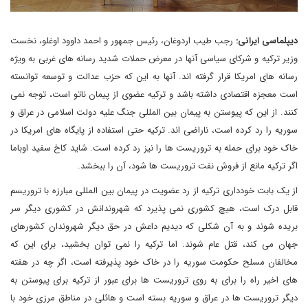
دیپلماسی ایرانی:
رجب طیب اردوغان، رئیس جمهور و احمد داوود اوغلو، نخست
وزیر ترکیه و شرکای سیاسی آنها در معرض حملات شدید رسانه های غربی به ویژه
رسانه های امریکا قرار گرفته اند. آنها به این که حزب عدالت و توسعه توانسته
است معجزه اقتصادی داشته باشد و ترکیه عضوی از پیمان ناتو است، توجه نمی
کنند. از این که پیوستن به پیمان بین المللی جنگ علیه دولت اسلامی در عراق و
سوریه را رد کرده است، ناراضی اند. ترکیه حتی استفاده از پایگاه های امریکا در
خاک خود برای حمله به تروریست ها را نیز رد کرده است. شاید کاخ سفید اوباما
اگر ترکیه مانع از فروش نفت تروریست ها شود، آن را ببخشد.
از یک بابت خودداری ترکیه از رد عضویت در پیمان بین المللی مبارزه با تروریسم
قابل درک است، هیچ کشوری نمی پذیرد که شهروندانش در کشوری دیگر سر
بریده شوند و به آن شکلی که دیدیم داعش در حق دیگر شهروندان کشورهای
جهان می کند، قتل عام شوند. اما ترکیه را نمی توان بخشید، برای این که
مخالفان مسلح حکومت سوریه را در خاک خود پذیرفته است، اگر چه در هفته
های اخیر راه را برای به روی تروریست ها برای عبور از ترکیه برای پیوستن به
دیگر تروریست ها در عراق و سوریه بسته است و هائلی در مناطق مرزی خود با