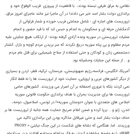
نظامی به عراق طرفی نبسته بودند، با قاطعیت از پیروزی قریب الوقوع خود و
براندازی دولت بشار اسد خبر می دادند! در آن ماجرا نیز مانند ماجرای امروز عراق،
تروریست های اجاره ای - شامل جماعتی فریب خورده و شمار فراوانی از
آدمکشان حرفه ای و محکومان به اعدام و حبس ابد که با قید حضور و انجام
عملیات تروریستی در سوریه وعده آزادی گرفته بودند- از ارتکاب هیچ جنایتی علیه
مردم مظلوم و بی پناه سوریه دریغ نکردند که سر بریدن مردم کوچه و بازار، کشتار
دستجمعی زنان و کودکان و حتی استفاده از سلاح شیمیایی برای قتل عام مردم
و... از جمله این جنایات وحشیانه بود.
آمریکا، انگلیس، فرانسه،رژیم صهیونیستی، عربستان، ترکیه، قطر، اردن و بسیاری
از دیگر کشورهای عربی و اروپایی، حمایت خود از تروریست ها را نه فقط انکار
نمی کردند بلکه با غروری احمقانه بر آن اصرار می ورزیدند. کشورهای حامی
تروریست ها برای مدیریت بحران با هدف براندازی حکومت قانونی سوریه
اجلاس های متعددی با عنوان «دوستان سوریه»! در تونس، اسلامبول، دوحه،
لندن، ژنو و... برپا کرده و ضمن اعلام صریح حمایت همه جانبه از تروریست ها بر
حذف دولت بشار اسد و حتی غیرقابل مذاکره بودن این براندازی تاکید می
ورزیدند. اما، هنگامی که نشانه های شکست در این جنگ نیابتی «PROXY
WAR» را به وضوح مشاهده کردند، به فکر مداخله مستقیم افتادند و در مردادماه