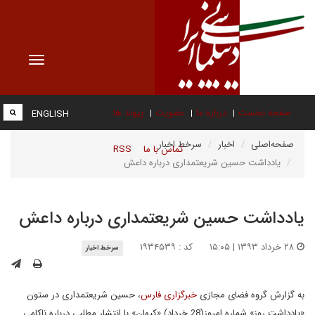
Toggle
vigation
صفحه نخست
درباره ما
عضویت
پیوند ها
ENGLISH
صفحه‌اصلی
اخبار
سرخط اخبار
تماس با ما
RSS
یادداشت حسین شریعتمداری درباره داعش
یادداشت حسین شریعتمداری درباره داعش
۲۸ خرداد ۱۳۹۳ | ۱۵:۰۵
کد : ۱۹۳۴۵۳۹
سرخط اخبار
به گزارش گروه فضای مجازی
خبرگزاری فارس
، حسین شریعتمداری در ستون
«یادداشت روز» شماره امروز(28 خرداد) «کیهان» با انتشار مطلبی درباره ناکامی