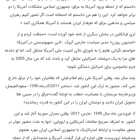
دانستم که از لحظه ورود آمریکا به عراق، جمهوری اسلامی مشکلات آمریکا را دو
برابر خواهد کرد. این را هم می دانستم که احمقانه است اگر تصور کنیم رهبران
سیاسی و مذهبی عراق که طرفدار ایران هستند با آمریکا همکاری کنند.»
لری فرانکلین در بخش دیگری از نامه خود آورده است؛ «حماقت کردم و از
«استیون روزن» مدیر سیاست خارجی آیپک - لابی صهیونیستی در آمریکا-
خواستم نگرانی هایم را به شورای عالی امنیت ملی آمریکا منتقل کند، اما او دغدغه
های مرا به یک دیپلمات اسرائیلی منتقل کرد و باعث شد که من سال 2005 به
جرم جاسوسی برای اسرائیل دستگیر شوم».
چند سال بعد، وقتی آمریکا علی رغم اعلام قبلی که نظامیان خود را از عراق خارج
نمی کند، مجبور به ترک این کشور شد- دسامبر 2011/آذرماه 1390- سعودالفیصل،
وزیرخارجه عربستان با عصبانیت خطاب به اوباما گفت«عراق را در سینی طلا
تحویل ایران دادید و دوستان ایران را در این کشور به قدرت رساندید».
2- فروردین ماه سال 1390 -مارس 2011- وقتی بحران سوریه آغاز شد و این
کشور- به اعتراف صریح مقامات آمریکایی و اروپایی- تنها به علت حضور موثر در
محور مقاومت و ارتباط استراتژیک با جمهوری اسلامی ایران مورد هجوم
وحشیانه تروریست های اجاره ای قرار گرفت، آمریکا و متحدانش که از حمله