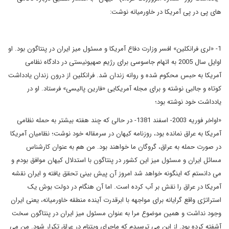
های پی در پی آمریکا در خاورمیانه نوشت:
1- «لری فرانکلین» افسر وزارت دفاع آمریکا و مسئول میز ایران در پنتاگون بود. او
اوایل سال 2005 به اتهام جاسوسی برای رژیم صهیونیستی در دادگاه نظامی
آمریکا به حبس محکوم شده و روانه زندان شد. فرانکلین از درون زندان یادداشت
کوتاه و جالبی نوشته و برای مجله آمریکایی «فارین پالیسی» فرستاد. او در
یادداشت خود نوشته بود؛
«اواخر فوریه 2003- اسفند 1381- در حالی که چند هفته بیشتر به حمله نظامی
آمریکا به عراق نمانده بود، روزنامه کیهان در سرمقاله خود نوشت؛ نظامیان آمریکا
در صورت حمله به عراق، گروگان ما خواهند بود. من هم به عنوان کارشناس
مسائل ایران و مسئول میز این کشور در پنتاگون با استدلال کیهان موافق بودم و
می دانستم که اینگونه خواهد شد امروز آن پیش بینی تحقق یافته و ایران نقشه
آمریکا در عراق را نقش بر آب کرده است. اما آن هنگام در دولت بوش یک
استراتژی واقع گرایانه برای مواجهه با ابرقدرت آینده منطقه خاورمیانه، یعنی ایران
وجود نداشت و همین موضوع مرا به عنوان مسئول میز ایران در پنتاگون سخت
آشفته کرده بود. از این می ترسیدم که ماجرای ویتنام در عراق تکرار شود. من می