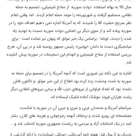
سال 92 به بهانه استفاده دولت سوریه از سلاح شیمیایی، تصمیم به حمله
نظامی مستقیم گرفتند و شهریورماه را موعد حمله اعلام کردند. اما، وقتی اعلام
نظر صریح حضرت آقا را شنیدند که به آمریکا اجازه نمی دهیم اهداف خود را در
سوریه پیاده کند و از سوی دیگر بی اعتنایی دولت سوریه نسبت به تهدید یاد
شده را دیدند، اوباما - براساس یک خبر موثق که پنهان نیز نمانده است - برای
میانجیگری دست به دامان «پوتین» رئیس جمهور روسیه شد و در پی آن، طرح
بررسی استفاده از سلاح شیمیایی و انهدام این تسلیحات در سوریه پیش کشیده
شد.
اشاره به این نکته نیز ضروری است که آنچه آمریکا را در تصمیم برای حمله به
سوریه به شدت وحشت زده کرده بود اطلاع از این خبر موثق -و تاکنون فاش
نشده- بود که تعداد فراوانی از نیروهای حزب الله و برخی نیروهای انقلابی دیگر
پشت هزاران فروند موشک آماده شلیک ایستاده اند.
سرانجام آمریکا و متحدان غربی و عبری و عربی آن در سوریه با شکست
مفتضحانه ای روبرو شدند و برخلاف آنهمه رجزخوانی و هزینه های کلان، بشار
اسد در یک انتخابات آزاد و مردمی به ریاست جمهوری سوریه انتخاب شد و...
نزدیک به 2 سال قبل هفته نامه آمریکایی «ویکلی استاندارد» با ارائه گزارشی از