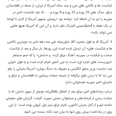
شکست ها و ناکامی های سی و چند ساله آمریکا از ایران، از جمله در افغانستان،
عراق، جنگ های 33 روزه و 22 روزه و 8 روزه و... - که باید شکست اخیر در
سوریه را نیز به آن اضافه کرد- نوشته بود «روسای جمهور آمریکا از کارتر تا اوباما
در یک نقطه با [امام]خمینی اشتراک نظر دارند و آن این که آمریکا هیچ غلطی
نمی تواند بکند».
3- آمریکا که به قول حضرت آقا، خاورمیانه طی سه دهه اخیر به «ویترین ناکامی
ها و شکست های» آن تبدیل شده است این روزها، بار دیگر و بعد از شکست
سخت و شکننده در سوریه، آهنگ عراق کرده و «داعش» را که اسم مستعار
«تروریست های اجاره ای» است به این کشور اعزام کرده است و به قول «تونی
بلر» نخست وزیر سابق انگلیس و معروف به «سگ بوش» آمریکا بحرانی را رقم
می زند که با درس های برگرفته از نتیجه حملات پیشین به افغانستان و عراق و
ماجرای اخیر سوریه همخوانی ندارد.
درباره رخدادهای اخیر عراق بعد از اشغال غافلگیرانه موصل از سوی داعش که با
خیانت برخی از فرماندهان و مسئولان محلی صورت گرفت، گزارش های مفصلی
داشته ایم و از آغاز بحران تاکنون، اخبار عراق تیتر اول کیهان بوده است. از این
روی در یادداشت پیش روی تنها به بیان چند نکته بسنده می کنیم؛