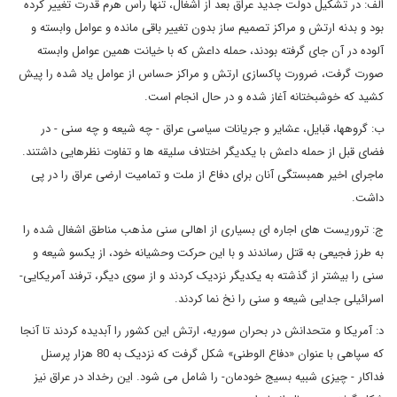
الف: در تشکیل دولت جدید عراق بعد از اشغال، تنها رأس هرم قدرت تغییر کرده
بود و بدنه ارتش و مراکز تصمیم ساز بدون تغییر باقی مانده و عوامل وابسته و
آلوده در آن جای گرفته بودند، حمله داعش که با خیانت همین عوامل وابسته
صورت گرفت، ضرورت پاکسازی ارتش و مراکز حساس از عوامل یاد شده را پیش
کشید که خوشبختانه آغاز شده و در حال انجام است.
ب: گروهها، قبایل، عشایر و جریانات سیاسی عراق - چه شیعه و چه سنی - در
فضای قبل از حمله داعش با یکدیگر اختلاف سلیقه ها و تفاوت نظرهایی داشتند.
ماجرای اخیر همبستگی آنان برای دفاع از ملت و تمامیت ارضی عراق را در پی
داشت.
ج: تروریست های اجاره ای بسیاری از اهالی سنی مذهب مناطق اشغال شده را
به طرز فجیعی به قتل رساندند و با این حرکت وحشیانه خود، از یکسو شیعه و
سنی را بیشتر از گذشته به یکدیگر نزدیک کردند و از سوی دیگر، ترفند آمریکایی-
اسرائیلی جدایی شیعه و سنی را نخ نما کردند.
د: آمریکا و متحدانش در بحران سوریه، ارتش این کشور را آبدیده کردند تا آنجا
که سپاهی با عنوان «دفاع الوطنی» شکل گرفت که نزدیک به 80 هزار پرسنل
فداکار - چیزی شبیه بسیج خودمان- را شامل می شود. این رخداد در عراق نیز