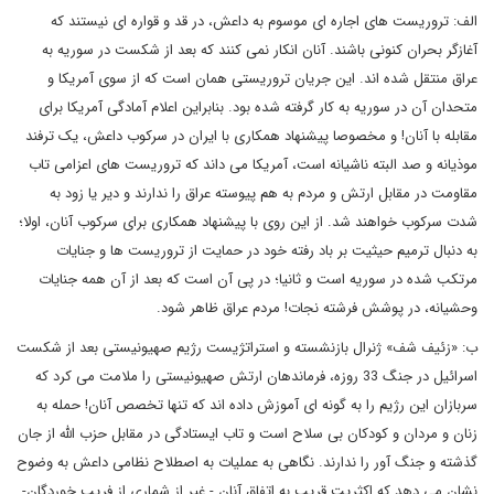
الف: تروریست های اجاره ای موسوم به داعش، در قد و قواره ای نیستند که
آغازگر بحران کنونی باشند. آنان انکار نمی کنند که بعد از شکست در سوریه به
عراق منتقل شده اند. این جریان تروریستی همان است که از سوی آمریکا و
متحدان آن در سوریه به کار گرفته شده بود. بنابراین اعلام آمادگی آمریکا برای
مقابله با آنان! و مخصوصا پیشنهاد همکاری با ایران در سرکوب داعش، یک ترفند
موذیانه و صد البته ناشیانه است، آمریکا می داند که تروریست های اعزامی تاب
مقاومت در مقابل ارتش و مردم به هم پیوسته عراق را ندارند و دیر یا زود به
شدت سرکوب خواهند شد. از این روی با پیشنهاد همکاری برای سرکوب آنان، اولا؛
به دنبال ترمیم حیثیت بر باد رفته خود در حمایت از تروریست ها و جنایات
مرتکب شده در سوریه است و ثانیا؛ در پی آن است که بعد از آن همه جنایات
وحشیانه، در پوشش فرشته نجات! مردم عراق ظاهر شود.
ب: «زئیف شف» ژنرال بازنشسته و استراتژیست رژیم صهیونیستی بعد از شکست
اسرائیل در جنگ 33 روزه، فرماندهان ارتش صهیونیستی را ملامت می کرد که
سربازان این رژیم را به گونه ای آموزش داده اند که تنها تخصص آنان! حمله به
زنان و مردان و کودکان بی سلاح است و تاب ایستادگی در مقابل حزب الله از جان
گذشته و جنگ آور را ندارند. نگاهی به عملیات به اصطلاح نظامی داعش به وضوح
نشان می دهد که اکثریت قریب به اتفاق آنان - غیر از شماری از فریب خوردگان-