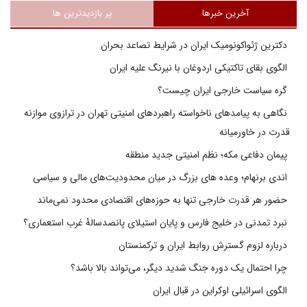
آخرین خبرها
پر بازدیدترین ها
دکترین ژئواکونومیک ایران در شرایط تصاعد بحران
الگوی بقای تاکتیکی اردوغان با نیرنگ علیه ایران
گره سیاست خارجی ایران چیست؟
نگاهی به پیامدهای ناخواسته راهبردهای امنیتی تهران در ترازوی موازنه
قدرت در خاورمیانه
پیمان دفاعی مکه؛ نظم امنیتی جدید منطقه
اندی برنهام؛ وعده های بزرگ در میان محدودیت‌های مالی و سیاسی
حضور هر قدرت خارجی تنها به حوزه‌های اقتصادی محدود نمی‌ماند
نبرد تمدنی در خلیج فارس و پایان استیلای پانصدسالۀ غرب استعماری؟
درباره لزوم گسترش روابط ایران و ترکمنستان
چرا احتمال یک دوره جنگ شدید دیگر، می‌تواند بالا باشد؟
الگوی اسرائیلی اوکراین در قبال ایران