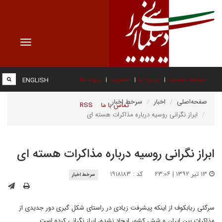
Toggle
vigation
صفحه نخست
درباره ما
عضویت
پیوند ها
ENGLISH
صفحه‌اصلی
اخبار
سرخط اخبار
تماس با ما
RSS
ابراز نگرانی روسیه درباره مذاکرات هسته ای
ابراز نگرانی روسیه درباره مذاکرات هسته ای
۱۳ تیر ۱۳۹۲ | ۲۳:۰۶
کد : ۱۹۱۸۱۸۳
سرخط اخبار
سرگئی ریابکوف از اینکه پیشرفت زیادی در راستای شکل گیری دور جدیدی از
مذاکرات بین ایران و شش کشور ایجاد نشده، ابراز نگرانی کرده است.