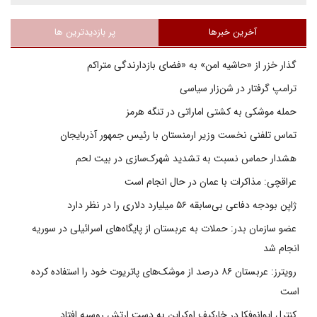
آخرین خبرها
پر بازدیدترین ها
گذار خزر از «حاشیه امن» به «فضای بازدارندگی متراکم
ترامپ گرفتار در شن‌زار سیاسی
حمله موشکی به کشتی اماراتی در تنگه هرمز
تماس تلفنی نخست وزیر ارمنستان با رئیس جمهور آذربایجان
هشدار حماس نسبت به تشدید شهرک‌سازی در بیت‌ لحم
عراقچی: مذاکرات با عمان در حال انجام است
ژاپن بودجه دفاعی بی‌سابقه ۵۶ میلیارد دلاری را در نظر دارد
عضو سازمان بدر: حملات به عربستان از پایگاه‌های اسرائیلی در سوریه
انجام شد
رویترز: عربستان ۸۶ درصد از موشک‌های پاتریوت خود را استفاده کرده
است
کنترل ایوانوفکا در خارکیف اوکراین به دست ارتش روسیه افتاد