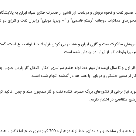
دور نفت و نحوه فروش و دریافت ارز ناشی از صادرات طلای سیاه ایران به پالایشگاه
محورهای مذاکرات دوجانبه "رستم قاسمی" و "ام ویرپا مویلی" وزیران نفت و انرژی دو ک
ن محورهای مذاکرات نفت و گازی ایران و هند نهایی کردن قرارداد خط لوله صلح است، گف
 بریا واردات گاز از ایران دو چندان شده است.
فاز اول و تا سال آینده فاز دوم خط لوله هفتم سراسری امکان انتقال گاز پارس جنوبی به
 گاز از مسیر خشکی و دریایی با هند هم در گذشته انجام شده است.
 مورد نیاز برخی از کشورهای بزرگ مصرف کننده نفت و گاز همچون هند و چین، تاکید کرد:
های متقاضی در اختیار داریم.
به گزارش مهر، با گذشت بیش از دو دهه از آغاز مذاکرات گازی ایران و هند برای ساخت و راه اندازی خط لوله دوهزار و 700 کیلومتر