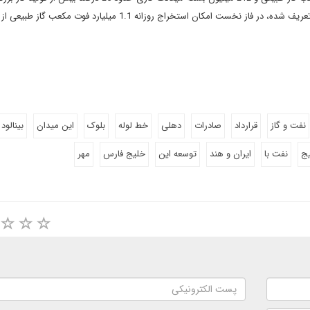
شرکت هند در جنوب این کشور است.بر اساس برنامه جامع توسعه تعریف شده، در فاز نخست امکان استخراج روزانه 1.1 میلیارد فوت مکعب گا
نفت و گاز
قرارداد
صادرات
دهلی
خط لوله
بلوک
این میدان
بینالود
ج
نفت با
ایران و هند
توسعه این
خلیج فارس
مهر