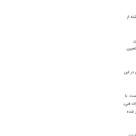
گذشته از
ن
تعیین
خایر هیدروکربنی در این
است. با
ات فنی،
 اجرایی میدان گازی فرزاد B در ایران صادر شده
از تولید گاز بزرگترین