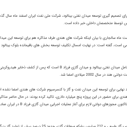
ز 13 سال وقت کشی شرکت دولتی نفت و گاز هند (ONGC) برای تصمیم گیری توسعه میدان نفتی بینالود، شرکت ملی نفت ایران اسفند ماه سال 
ارس توسط متخصصان داخلی خبر داده است.
شت ماه سالجاری با بیان اینکه شرکت های هندی طرف مذاکره هم برای توسعه این میدا
ررسی است، گفته است: در نهایت امسال تکلیف توسعه بخش های باقیمانده بلوک بینالود 
به گزارش مهر، بلوک فارسی حوزه ای هیدروکربنی در خلیج فارس شامل میدان نفتی بینالود و میدان گازی فرزاد B است که پس از کشف ذ
سال 2002 میلادی امضا شد.
قرارداد، هنوز قرارداد نهایی برای توسعه این میدان نفت و گاز با کنسرسیوم شرکت های هندی امضا نشده 
ی برای حضور در این پروژه پنج میلیارد دلاری، تاکید کرده بودند: در حال حاضر مذاکر
مالی و قراردادی با این شرکتها در مراحل پایانی قرار دارد ضمن آنکه تاکنون مجوزهای دولتی لازم برای آغاز عملیات
در حال حاضر میدان فارسی با در اختیار داشتن 508 میلیارد متر مکعب گاز طبیعی و 212 میلیون بشکه میعانات گازی حدود 25 درصد بیش 