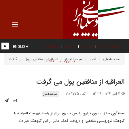
Toggle
vigation
صفحه نخست
درباره ما
عضویت
پیوند ها
ENGLISH
صفحه‌اصلی
اخبار
سرخط اخبار
العراقیه از منافقین پول می گرفت
تماس با ما
RSS
العراقیه از منافقین پول می گرفت
۱۱ آذر ۱۳۹۱ | ۱۳:۲۹
کد : ۱۹۰۹۷۷۵
سرخط اخبار
سخنگوی سابق معاون فراری رئیس جمهور عراق از رابطه فهرست العراقیه با
گروهک تروریستی منافقین و دریافت کمک مالی از این گروهک خبر داد.