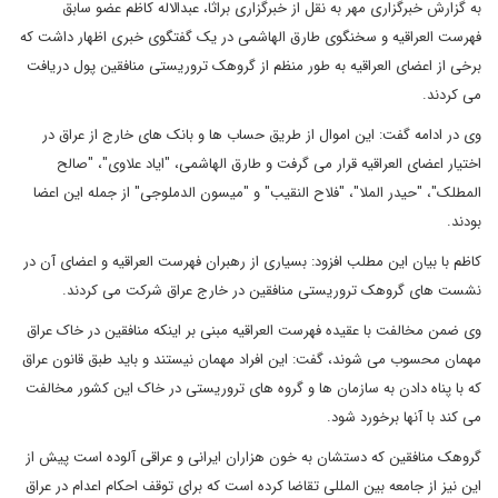
به گزارش خبرگزاری مهر به نقل از خبرگزاری براثا، عبدالاله کاظم عضو سابق
فهرست العراقیه و سخنگوی طارق الهاشمی در یک گفتگوی خبری اظهار داشت که
برخی از اعضای العراقیه به طور منظم از گروهک تروریستی منافقین پول دریافت
می کردند.
وی در ادامه گفت: این اموال از طریق حساب ها و بانک های خارج از عراق در
اختیار اعضای العراقیه قرار می گرفت و طارق الهاشمی، "ایاد علاوی"، "صالح
المطلک"، "حیدر الملا"، "فلاح النقیب" و "میسون الدملوجی" از جمله این اعضا
بودند.
کاظم با بیان این مطلب افزود: بسیاری از رهبران فهرست العراقیه و اعضای آن در
نشست های گروهک تروریستی منافقین در خارج عراق شرکت می کردند.
وی ضمن مخالفت با عقیده فهرست العراقیه مبنی بر اینکه منافقین در خاک عراق
مهمان محسوب می شوند، گفت: این افراد مهمان نیستند و باید طبق قانون عراق
که با پناه دادن به سازمان ها و گروه های تروریستی در خاک این کشور مخالفت
می کند با آنها برخورد شود.
گروهک منافقین که دستشان به خون هزاران ایرانی و عراقی آلوده است پیش از
این نیز از جامعه بین المللی تقاضا کرده است که برای توقف احکام اعدام در عراق