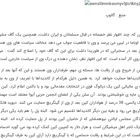
منبع : گالوپ
ین که، چند اظهار نظر خصمانه در قبال مسلمانان و ایران داشت، همچنین یک گاف مشه
ی اوباما در لیبی می پرسد و وی با قاطعیت جواب می دهد مخالف سیاست های وی هس
ز بعد در سخنرانی که در فلوریدا داشت برای این که گاف خود را اصلاح کند گفت : م
بی روی کار آمده است. که این اظهار نظر، نشان دهنده ی درک وی از سیاست خارجی است
راف کرد. پس از خروج وی از رقابت ها، مسئله ی مهم، طرفداران وی هستند و این که آنها بعد از
یداها حمایت خواهد کرد. به همین دلیل هرکدام از کاندیداها با تعریف از وی به عن
ی مالیاتی کین یک دیالوگ قوی در انتخابات مقدماتی بود و یا باکمن اعلام کرد، کی
ری مایه ی خوشبختی بودند. آن سلزر یکی از اعضای انجمن حزبی آیوا معتقد است مهمت
ی انصراف کین، گینگریچ و بعد پری است. بر طبق نظر سنجی پابلیک پالسی، 38 درصد از هواداران کین بعد از وی از گینگریچ حمایت می کنند. د
ریچ می رود و بقیه بین دیگر کاندیداها تقسیم می شود. البته پل را هم باید یکی دیگر ا
ان مجلس ایالتی نیوهمشایر که از حامیان کین بودند از پل حمایت کرده اند. البته 
ک تاجر اهل میشیگان است و هزار دلار به کمپین کین کمک کرده بود می گوید احسا
ی است که در این شرایط و رقابت حساسی که با گینگریچ دارد آرای کین به طرف گینگریچ ب