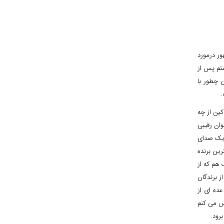
ور درمورد
تم پس از
ن چطور با
.
 کین از چه
وان رقیبی
ن یک صدای
رین برنده
یوید فانک هم که از
ز برندگان
عده ای از
س می کنم
رود.