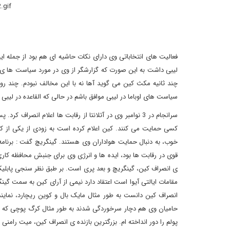
فعالیت های انتخاباتی وی دارای نکات حاشیه ای هم بود از جمله ا
لیبی داشت به این صورت که گزارشگر از وی در مورد سیاست ها 
چند ثانیه مکث کین می گوید آها نه با این مخالف نبودم. چند رو
سیاست های اوباما در لیبی موافق باشم در حالی که القاعده در لی
سرانجام در 3 نوامبر وی در آتلانتا از رقابت ها اعلام انص
کسی حمایت می کنند. کین اعلام کرده است به زودی از یکی از کاند
خوب، به دنبال حمایت هواداران وی هستند. گینگریچ گفت : برنامه 
قوی در رقابت ها بود، ایده ها و انرژی وی برای جنبش محافظه کا
مقامات ایالتی آیوا است اعتقاد دارد نیمی از آرای کین به سمت گینگ
انصراف کین دانست به طور مثال مایک بال و کوین ریچارد، نمایندگ
حامیان وی هم دچار سرخوردگی شدند به طور مثال کرگ پوچی که ی
پولم را دور انداخته ام. بزرگترین بازنده ی انصراف کین، میت رامن