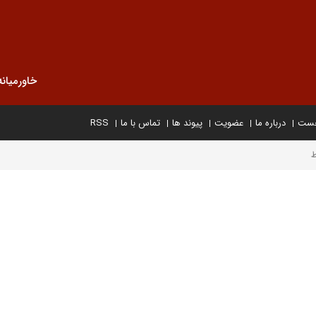
خاورمیانه
خست
درباره ما
عضویت
پیوند ها
تماس با ما
RSS
ط