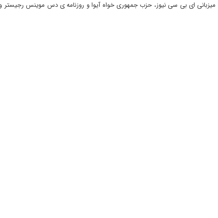
ر در دس موینس، آیوا به میزبانی ای بی سی نیوز، حزب جمهوری خواه آیوا و روزنامه ی دس موینس رجیست