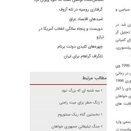
گرفتاری روسیه در تله آزوف
 سیاسی و
امیدهای اقتصاد عراق
ساکن شد. در
دویست و پنجاه سالگی انقلاب آمریکا در
 عنوان تحلیل گر
ترازو
ای کمپانی
چهره‌های کلیدی دولت برنام
8 به یکی از زیر مجموعه های پیلسبوری،
تلگراف گراهام برای ایران
کین از 1986 تا 1996 مدیر عامل رستوران های پدرخوانده بود. از 1992 تا 94 معاون بانک مرکزی کانزاس سیتی بود و از 1995 تا 96 مدیر آن شد. در سال 1996 وی
در زمانی
مطالب مرتبط
که ریاست آن را داشت نقش مهمی در شکست برنامه ی خدمات درمانی بیل کلینتون داشت. همچنین وی در کمپین باب دال برای انتخابات ریاست جمهوری 1996
حدودی را آغاز
سه شنبه ای که بزرگ نبود
در انتخابات مقدماتی جمهوری خواهان
زنگ خطر برای میت رامنی
 که وارد رقابت های
نخستین گناه ریک سنتوروم
2011 فعالیت ها انتخاباتی خود را آغاز و در 21 می به طور رسمی وارد
جنگ تبلیغاتی جمهوری خواهان
ابتدا به عنوان کاندیدای حاشیه ای مطرح بود ولی بعد از چند اجرای موفق در مناظره ها و ارائه برنامه مالیاتی اش موسوم به 9-9-9 توانست در