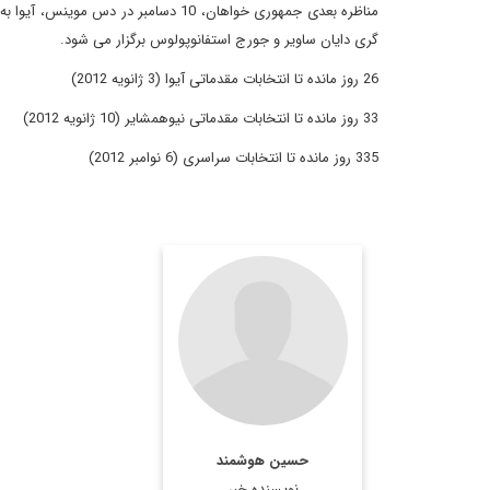
مناظره بعدی جمهوری خواهان، 10 دسامب
گری دایان ساویر و جورج استفانوپولوس برگزار می شود.
26 روز مانده تا انتخابات مقدماتی آیوا (3 ژانویه 2012)
33 روز مانده تا انتخابات مقدماتی نیوهمشایر (10 ژانویه 2012)
335 روز مانده تا انتخابات سراسری (6 نوامبر 2012)
عضو هيئت تحريريه
ديپلماسي ايراني
hossein.
houshmand@gmail.com
حسین هوشمند
اطلاعات بیشتر
نویسنده خبر