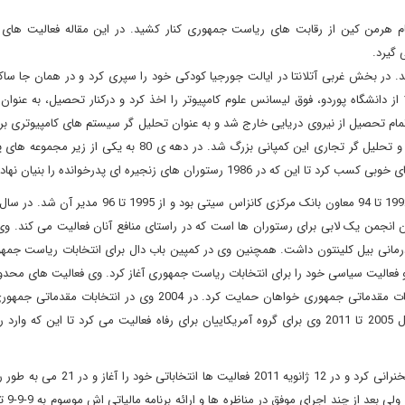
 هرمن کین از رقابت های ریاست جمهوری کنار کشید. در این مقاله فعالیت های
 گیرد.
الت تنسی به دنیا آمد. در بخش غربی آتلانتا در ایالت جورجیا کودکی خود را سپری کرد و در همان جا 
1967 از کالج مورهوس، لیسانس علوم ریاضیات گرفت و در 1971 از دانشگاه پوردو، فوق لیسانس علوم کامپیوتر را اخذ کرد و درکنار تحصیل، به
مام تحصیل از نیروی دریایی خارج شد و به عنوان تحلیل گر سیستم های کامپیوتری بر
کوکاکولا مشغول به کار شد. در 1977 به کمپانی پیلسبوری پیوست و تحلیل گر تجاری این کمپانی بزرگ شد. در دهه ی 0
توران های زنجیره ای پدرخوانده را بنیان نهاد.
انجمن یک لابی برای رستوران ها است که در راستای منافع آنان فعالیت می کند. وی 
د. کین در سال 2000 به آتلانتا برگشت و فعالیت سیاسی خود را برای انتخابات ریاست جمهوری آغاز کرد. وی فعالیت های م
کرد و سرانجام از رقابت ها کنار کشید و از استیو فوربس در انتخابات مقدماتی جمهوری خواهان حمایت کرد. در 2004 وی 
برای انتخابات سنا از جورجیا شرکت کرد ولی شکست خورد. از سال 2005 تا 2011 وی برای گروه آمریکاییان برای رفاه فعالیت می کرد تا این
کین در سال 2010 در بیش از چهل همایش انتخاباتی تی پارتی سخنرانی کرد و در 12 ژانویه 
رقابت ها شد. کین در 