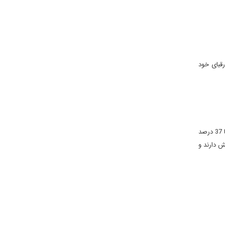
قبای خود
این جدول در سه بازه زمانی محبوبیت کاندیداها را نشان می دهد که جدیدترین آن مربوط به 5-1 دسامبر می باشد و بعد از انصراف کین است. گینگریچ با 37 درصد
درصد به دیگر کاندیداها گرایش دارند و