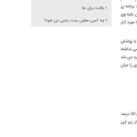
 برنامه ی
رقابت برای بقا
ن علیه وی
چه کسی معاون میت رامنی می شود؟
مورد آزار
ین قضیه با پوشش
سی نداشته
ارد می شد
دول زیر جایگاه وی را میان
این جدول نشان می دهد 50 درصد جمهوری خواهان موافق وی، که شامل 58 درصد مردان و 42 درصد زنان می شود 30 درصد هم مخالف وی هستند و 20 درصد
صد ولی میان زنان، مثبت 8 درصد است. نمودار زیر این