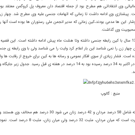
ی مالیاتی وی انتقاداتی هم مطرح بود از جمله اقتصاد دان معروف پل کروگمن معتقد بود
 است. پیشتازی وی ادامه داشت تا زمانی که اتهامات جنسی علیه وی مطرح شد. چهار ز
وشار. این ها مدعی بودند،کین زمانی که مدیر انجمن ملی رستوران ها بوده است آنها را 
ر محبوبیت وی گذاشت.
تا این که در 28 نوامبر پنجمین زن به نام گینگر وایت اعلام کرد 13 سال با کین رابطه جنسی داشته وتا هشت ماه پیش ادامه داشته است. ا
چهار زن را نمی شناسد این بار اعلام کرد وایت را می شناسد ولی با وی رابطه ی جن
ست. فشار زیادی از سوی افکار عمومی و رسانه ها به کین برای خروج از رقابت ها و
و همچنین محبوبیت وی در میان کاندیداهای جمهوری خواهان که در اکتبر به 34 درصد رسیده بود به 14 درصد در هفته ی قبل رسید. ج
د.
منبع : گالوپ
نظری نداشته اند. تفاوت میزان موافقین و مخالفین وی بدین صورت است که میان مردان، مثبت 32 در