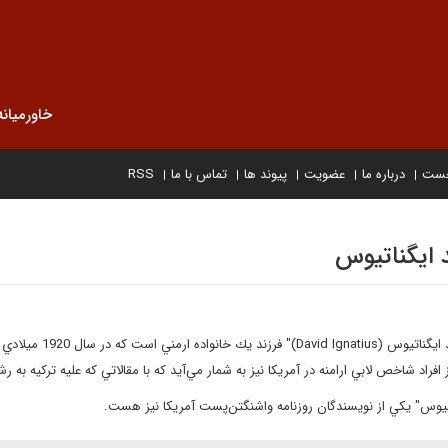
خاورمیانه
خست
درباره ما
عضویت
پیوند ها
تماس با ما
RSS
 ایگناتیوس
"ديويد ايگناتيوس 
 افراد شاخص لابي ارامنه در آمريكا نيز به شمار مي‌آيد كه با مقالاتي كه عليه تركيه به 
تيوس" يكي از نويسندگان روزنامه واشنگتن‌پست آمريكا نيز هست.