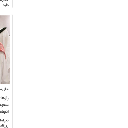
دارد. 
خاورمی
رازها
سعود
انجام
دیپلما
روزنام