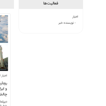
فعالیت‌ها
اخبار
- نویسنده خبر
اخبار
رویار
و ایر
چال
دیپلما
خطرناک