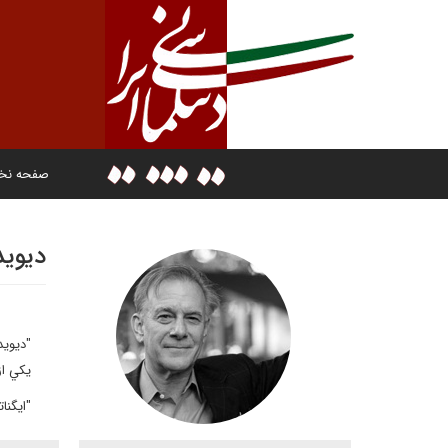
صفحه ن
دیوید
يكي از
"ايگنا