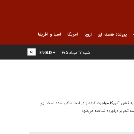
پرونده هسته ای
اروپا
آمریکا
آسیا و آفریقا
شنبه ۱۷ مرداد ۱۴۰۵
ENGLISH
(David Ignatius)" فرزند يك خانواده ارمني است كه در سال 1920 ميلادي به كشور آمريكا مهاجرت كرده و در آنجا ساكن شده است. وي
رشته تحرير درآورده شناخته مي‌شود.