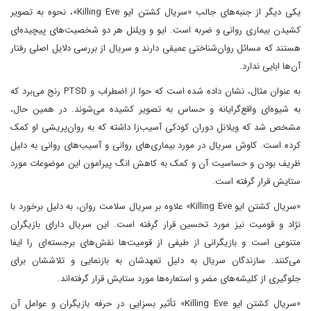
یکی دیگر از جنبه‌های جالب «سریال کشتن ایو Killing Eve»، نحوه به تصویر
کشیدن بیماری روانی و ضربه است. ایو و ویلنل هر دو شخصیت‌های پیچیده‌ای
هستند که مسائل روان‌شناختی عمیقی دارند و سریال از بررسی دلایل اصلی رفتار
آن‌ها ابایی ندارد.
به عنوان مثال، نشان داده شده است که حوا از اضطراب و PTSD رنج می‌برد که
به شیوه‌ای واقع‌گرایانه و حساس به تصویر کشیده می‌شوند. در همین حال،
مشخص شد که ویلانل دوران کودکی آسیب‌زا داشته که به روان‌پریشی او کمک
کرده است. کاوش سریال در مورد بیماری‌های روانی و آسیب‌های روانی به دلیل
ظریف بودن و حساسیت آن و کمک به کاهش انگ پیرامون این موضوعات مورد
ستایش قرار گرفته است.
«سریال کشتن ایو Killing Eve» علاوه بر سریال سلامت روان، به دلیل برخورد با
نژاد و قومیت نیز مورد تحسین قرار گرفته است. این سریال دارای بازیگران
متنوعی است و بازیگرانی از طیفی از قومیت‌ها نقش‌های برجسته‌ای را ایفا
می‌کنند. سازندگان سریال به دلیل تعهدشان به بازنمایی و تلاششان برای
جلوگیری از کلیشه‌های مضر و استعاره‌ها مورد ستایش قرار گرفته‌اند.
«سریال کشتن ایو Killing Eve» تأثیر بسزایی در حرفه بازیگران و عوامل آن