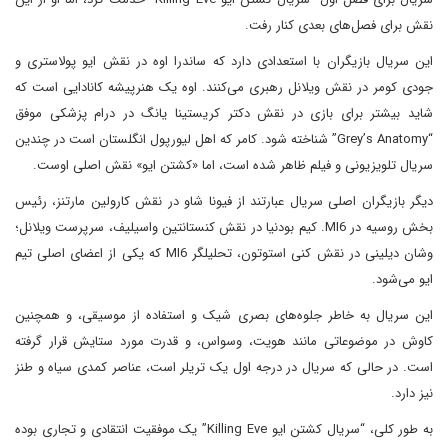
نقش برای فصل‌های بعدی کنار رفت.
این سریال بازیگران با استعدادی دارد که ساندرا اوه در نقش ایو پولاستری و
جودی کومر در نقش ویلانل رهبری می‌کنند. اوه یک هنرپیشه کانادایی است که
شاید بیشتر برای بازی در نقش دکتر کریستینا یانگ در درام پزشکی موفق
“Grey’s Anatomy” شناخته شود. کامر که اهل لیورپول انگلستان است در چندین
سریال تلویزیونی و فیلم ظاهر شده است، اما «کشتن ایو» نقش اصلی اوست.
دیگر بازیگران اصلی سریال عبارتند از فیونا شاو در نقش کارولین مارتنز، رئیس
بخش روسیه در MI6. کیم بودنیا در نقش کنستانتین واسیلیف، سرپرست ویلانل؛
و‌شان دیلینی در نقش کنی استوتون، تحلیلگر MI6 که یکی از اعضای اصلی تیم
ایو می‌شود.
این سریال به خاطر جلوه‌های بصری شیک و استفاده از موسیقی، و همچنین
کاوش در موضوعاتی مانند هویت، وسواس، و قدرت مورد ستایش قرار گرفته
است. در حالی که سریال در درجه اول یک تریلر است، عناصر کمدی سیاه و طنز
نیز دارد.
به طور کلی، “سریال کشتن ایو Killing Eve” یک موفقیت انتقادی و تجاری بوده