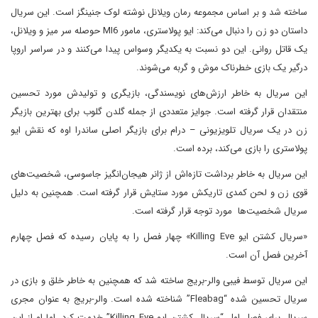
ساخته شد و بر اساس مجموعه رمان ویلانل نوشته لوک جنینگز است. این سریال
داستان دو زن را دنبال می‌کند: ایو پولاستری، مامور MI6 حوصله سر میز و ویلانل،
یک قاتل روانی. این دو نسبت به یکدیگر وسواس پیدا می‌کنند و در سراسر اروپا
درگیر یک بازی خطرناک موش و گربه می‌شوند.
این سریال به خاطر ارزش‌های نویسندگی، بازیگری و تولیدش مورد تحسین
منتقدان قرار گرفته است. جوایز متعددی از جمله گلدن گلوب برای بهترین بازیگر
زن در یک سریال تلویزیونی – درام برای بازیگر اصلی ساندرا اوه که نقش ایو
پولاستری را بازی می‌کند، برده است.
این سریال به خاطر برداشت تازه‌اش از ژانر هیجان‌انگیز جاسوسی، شخصیت‌های
قوی زن و لحن کمدی تاریکش مورد ستایش قرار گرفته است. همچنین به دلیل
سریال شخصیت‌ها مورد توجه قرار گرفته است.
«سریال کشتن ایو Killing Eve» چهار فصل را به پایان رسیده که فصل چهارم
آخرین فصل آن است.
این سریال توسط فیبی والر-بریج ساخته شد که همچنین به خاطر خلق و بازی در
سریال تحسین شده “Fleabag” شناخته شده است. والر-بریج به عنوان مجری
سریال برای فصل اول “سریال کشتن ایو Killing Eve” خدمت کرد، اما او از این