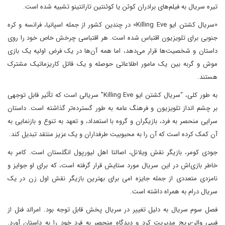
تیره سریال به فیلم‌های برادران کوئن یا کوئنتین تارانتینو تشبیه شده است.
«سریال کشتن ایو Killing Eve» در چندین کشور از جمله اسپانیا، فرانسه و کره
جنوبی برای تلویزیون اقتباس شده است. هر اقتباسی چرخش خاص خود را روی
داستان و شخصیت‌ها قرار می‌دهد، اما همه آن‌ها در یک فرض اولیه یک بازی
موش و گربه بین یک مامور اطلاعاتی حوصله و یک قاتل کاریزماتیک مشترک
هستند.
به طور کلی، “سریال کشتن ایو Killing Eve” سریالی است که تأثیر قابل توجهی
بر چشم انداز تلویزیون و فرهنگ عامه به طور گسترده‌تر گذاشته است. داستان
سرایی منحصر به فرد، بازیگران و گروه با استعداد، و تعهد به تنوع و بازنمایی به
آن کمک کرده است که آن را به محبوبیت طرفداران و یک عزیز منتقد تبدیل کند.
جودی کومر، بازیگر نقش ویلانل، اصالتا اهل لیورپول انگلستان است. کامر به
خاطر بازی‌اش در این سریال مورد ستایش قرار گرفته است، که برای او جوایز و
نامزدی متعددی از جمله جایزه امی برای بهترین بازیگر نقش اول زن در یک
سریال درام به همراه داشته است.
فصل سوم سریال به دلیل تغییر در سریال پخش قابل توجه بود. امرالد فنل از
فیبی والر-بریج مدیریت کرد و دیدگاه منحصر به فرد خود را به داستان آورد.