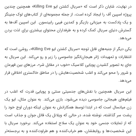
در نهایت، شایان ذکر است که «سریال کشتن ایو Killing Eve» همچنین چندین
پروژه اسپین آف را ایجاد کرده است، از جمله مجموعه‌ای از کتاب‌های لوک جنینگز
و یک پادکست به میزبانی بازیگر و کمدین فیبی رابینسون. این اسپین آف‌ها به
گسترش دنیای سریال کمک کرده و به طرفداران محتوای بیشتری برای لذت بردن
می‌دهد.
یکی دیگر از جنبه‌های قابل توجه «سریال کشتن ایو Killing Eve»، روشی است که
انتظارات و تمهیدات ژانر هیجان‌انگیز جاسوسی را زیر و رو می‌کند. این سریال به
جای به تصویر کشیدن پویایی کلاسیک «خوب در مقابل شر»، مرز‌های بین قهرمان
و شرور را محو می‌کند و اغلب شخصیت‌هایش را در مناطق خاکستری اخلاقی قرار
می‌دهد.
این سریال همچنین با نقش‌های جنسیتی سنتی و پویایی قدرت که اغلب در
فیلم‌های هیجانی جاسوسی دیده می‌شود، بازی می‌کند. به عنوان مثال، ایو یک
زن میانسال است که در ابتدا توسط همکارانش به عنوان اینکه دوران اوج خود را
پشت سر گذاشته، نوشته شده، در حالی که ویلانل یک قاتل جوان و جذاب است
که از تمایلات جنسی خود به عنوان یک سلاح استفاده می‌کند. برخورد سریال با
این شخصیت‌ها و روابطشان، هم خراب‌کننده و هم طراوت‌کننده و به برجسته‌تر