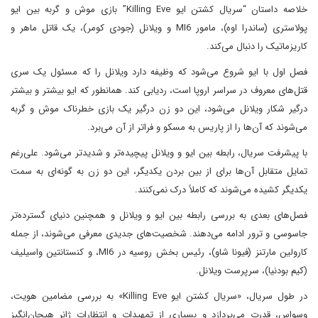
خلاصه داستان “سریال کشتن ایو Killing Eve” بازی موش و گربه بین ایو
پولاستری (ساندرا اوه)، مامور MI6 و ویلانل (جودی کومر)، یک قاتل ماهر و
کاریزماتیک را دنبال می‌کند.
فصل اول با ایو شروع می‌شود که وظیفه دارد ویلانل را که مسئول یک سری
قتل‌های معروف در سراسر اروپا است، ردیابی کند. همانطور که ایو بیشتر و بیشتر
درگیر شکار ویلانل می‌شود، این دو زن درگیر یک بازی خطرناک موش و گربه
می‌شوند که آن‌ها را از پاریس به مسکو و فراتر از آن می‌برد.
با پیشرفت سریال، رابطه بین ایو و ویلانل پیچیده‌تر و شدیدتر می‌شود. علی‌رغم
تمایل متقابل آن‌ها برای از بین بردن یکدیگر، این دو زن به گونه‌ای به سمت
یکدیگر کشیده می‌شوند که کاملاً درک نمی‌کنند.
فصل‌های بعدی به بررسی رابطه بین ایو و ویلانل و همچنین دنیای گسترده‌تر
جاسوسی و ترور ادامه می‌دهند. شخصیت‌های جدیدی معرفی می‌شوند، از جمله
کارولین مارتنز (فیونا شاو)، رئیس بخش روسیه در MI6، و کنستانتین واسیلیف
(کیم بودنیا)، سرپرست ویلانل.
در طول سریال، «سریال کشتن ایو Killing Eve» به بررسی مضامین هویت،
وسواس، قدرت می‌پردازد و بسیاری از تمهیدات و انتظارات ژانر هیجان‌انگیز