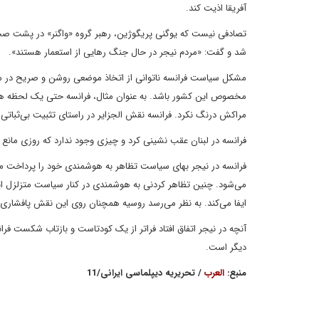
آفریقا اذیت کند.
تصادفی نیست که یوگنی پریگوژین، رهبر گروه «واگنر» در پشت صحن
شد و گفت: «مردم نیجر در حال جنگ رهایی از استعمار هستند».
مشکل سیاست فرانسه ناتوانی از اتخاذ موضعی روشن و صریح در مورد
مخصوص این کشور باشد. به عنوان مثال، فرانسه حتی یک لحظه هم
مراکش درنگ نکرد. فرانسه نقش الجزایر در راستای تثبیت بی‌ثباتی د
فرانسه در لبنان عقب نشینی کرد و چیزی وجود ندارد که روزی مانع 
فرانسه در نیجر بهای سیاست تظاهر به هوشمندی خود را پرداخت م
می‌شود. چنین تظاهر کردنی به هوشمندی در کنار سیاست متزلزل این
ایفا می‌کند. به نظر می‌رسد روسیه همچنان روی این نقش پافشاری د
آنچه در نیجر اتفاق افتاد فراتر از یک کودتاست و بازتاب شکست ف
دیگر است.
منبع:
العرب
/ تحریریه دیپلماسی ایرانی/11