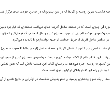
ه نشست سران روسیه و آفریقا که در سن پترزبورگ در جریان حوادث نیجر برگزار شد،
 آن چیزی است که در منطقه ساحل آفریقا اتفاق می‌افتد. منطقه‌ای که قرار بود زمین
 درخصوص موضع الجزایر در مورد صحرای غربی و علل ادامه جنگ فرسایشی الجزایر ع
ر سراسر ساحل آفریقا از طریق حمایت از جبهه پولیساریو را نایدیده می‌گیرد.
از عقب نشینی این کشور از شمال آفریقا و منطقه ساحل (از موریتانیا تا جنوب سودان) 
ی‌کند. این اقدام مانع از اتخاذ موضع گیری درست درخصوص صحرای غربی از سوی این
 کشور به روسیه اجازه می‌دهد در راستای اثبات این مسئله تلاش کند که هنوز نقشی در
ارد علی رغم این‌که در باتلاق اوکراین غرق شده است.
رانسه از یک سو و پافشاری روسیه بر عدم پذیرش شکست در اوکراین و نتایج ناشی از آن