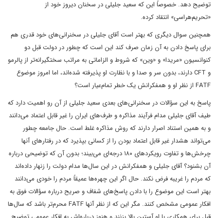
توضیح دهد. خصوصاً این که سعید جلیلی در سخنان دیروز خود از
«تحریم‌هراسی» انتقاد کرده.
همچنین سوال دیگری که بهتر است آقای جلیلی در سخنرانی‌های خود قدری هم
برای پاسخ دادن به آن زمان صرف کند این است که چطور در دولت قبل دو
کنوانسیون «مریدا» و «وین» که شروط و الزاماتی به مراتب سختگیرانه‌تر از پالرمو
و CFT دارند، بدون سر و صدا و با نظارت او پذیرفته شده‌اند، اما امروز موضوع
FATF از نظر او و همفکرانش یک خطر تمام‌عیار است؟
پاسخ به این سؤالات در سخنرانی‌های بعدی سعید جلیلی از آن رو اهمیت دارد که
طیف آقای جلیلی مدام فرآیند مذاکره و طرف‌های ایران را غیر قابل اعتماد می‌دانند
و به همین استناد اصرار دارند که روش مذاکره غلط است. حال جامعه چطور
می‌تواند هشدار غیر قابل اعتماد بودن را از کسانی بپذیرد که در رفتارهای آنها
چرخش‌ها و تفاوت‌ رویکردهای ۱۸۰ درجه‌ای می‌بیند؛ بدون آن که توضیحی درباره
آن بشنود؟ آقای جلیلی و همفکرانش در این سال‌‌ها مدام دولت را زنهار داده‌اند
که مردم را غریبه فرض نکند. حال اگر این چهره‌ها عمیقاً مردم را خودی می‌دانند
بهتر است این موضوع را با دادن پاسخ‌های شفاف و صریح درباره سؤالات فوق به
افکار عمومی مشخص کنند. مگر این که از نظر آنها FATF محرم‌تر باشد که سال‌ها
قبل برای همکاری با او آستین بالا بزنند و هنوز درباره‌اش به افکار عمومی توضیح