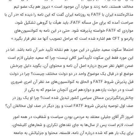
مخالف هستند، نامه زدند و موارد آن موجود است.» دیروز هم یک عضو تیم
مذاکره‌کننده ایران با FATF به روزنامه ایران گفت که این نامه را دیده که «در آن با
صراحت آمده که برای حل مسأله FATF، باید هیأت یا گروهی تشکیل شود،
مواردی که FATF خواسته پذیرفته شود. حتی در این نامه به کنوانسیون‌های
پالرمو و CFT هم اشاره شده است که مراحل تصویب آنها مد نظر قرار بگیرد.»
احتمالاً سکوت سعید جلیلی در این مورد هم نشانه تأیید خبر آن نامه باشد. اما در
این مورد فقط این سکوت تأییدآمیز کافی نیست؛ چرا که سعید جلیلی لازم است
ضمن اظهار نظر صریح درباره اصل آن نامه و محتوای آن، بگوید دلیل چرخش
موضع او در قبال یک موضوع واحد در دو دولت مختلف چیست؟ چرا در دولت
قبل پذیرش شروط FATF و الحاق به کنوانسیون‌های مد نظر آن امری ضروری
است و در دولت یازدهم و دوازدهم امری آنچنان مذموم که به یکی از
چالش‌برانگیزترین مسائل سیاسی کشور تبدیل شده است؟ چرا او یک روز در
صف اول توصیه پذیرش شروط FATF است و روز دیگر در صف اول مخالفان آن؟
امروز اگر آقای جلیلی معتقد به مردمی بودن سیاست و شفافیت در همه امور
است، لازم است پس از سال‌‌ها به جای نقدهای تکراری و شعارهای کلیشه‌ای،
برای یک بار هم که شده درباره آن نامه، فلسفه، محتوا و جزئیاتش به جامعه