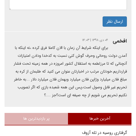
ارسال نظر
افخمی
۰۴ دی ۱۳۹۸ | ۱۴:۰۳
برای اینکه شرایط آن زمان با الان کاملا فرق کرده ،نه اینکه با
آمدن دولت روحانی وحرف گوش کنی نسبت به کدخدا ودادن امتیازات
آنچنانی که تا مرزلطمه به استقلال کشور امروزه در همه زمینه تحت فشار
قرارداریم.خودتان مرتب در اخبارتان عنوان می کنید که طلبمان از کره به
مبلغ فلان میلیارد وژاپن فلان میلیارد وبهمان فلان میلیارد دلار ...به خاطر
تحریم غیر قابل وصول است،پس این همه شعبده بازی که اگر تصویب
نکنیم تحریم می شویم از چه صیغه ای است؟جز ....؟
آخرین خبرها
پر بازدیدترین ها
گرفتاری روسیه در تله آزوف