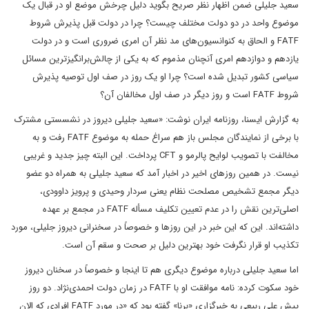
سعید جلیلی ضمن اظهار نظر صریح بگوید دلیل چرخش موضع او در قبال یک
موضوع واحد در دو دولت مختلف چیست؟ چرا در دولت قبل پذیرش شروط
FATF و الحاق به کنوانسیون‌های مد نظر آن امری ضروری است و در دولت
یازدهم و دوازدهم امری آنچنان مذموم که به یکی از چالش‌برانگیزترین مسائل
سیاسی کشور تبدیل شده است؟ چرا او یک روز در صف اول توصیه پذیرش
شروط FATF است و روز دیگر در صف اول مخالفان آن؟
به گزارش ایسنا، روزنامه ایران نوشت: «سعید جلیلی دیروز در نشسستی مشترک
با برخی از نمایندگان مجلس باز هم سراغ حمله به موضوع FATF رفت و به
مخالفت با تصویب لوایح پالرمو و CFT پرداخت. این البته چیز جدید و غریبی
نیست. در همین روزهای اخیر در اخبار آمد که سعید جلیلی به همراه دو عضو
دیگر مجمع تشخیص مصلحت نظام یعنی سردار وحیدی و پرویز داوودی،
اصلی‌ترین نقش را در عدم تعیین تکلیف مسأله FATF در مجمع بر عهده
داشته‌اند. این که این خبر در این روزها و خصوصاً در سخنرانی دیروز جلیلی، مورد
تکذیب او قرار نگرفت خود بهترین دلیل بر صحت و سقم آن است.
اما سعید جلیلی درباره موضوع دیگری هم تا اینجا و خصوصاً در سخنان دیروز
خود سکوت کرده: نامه موافقت او با FATF در زمان دولت احمدی‌نژاد. دو روز
پیش علی ربیعی به خبرگزاری «برنا» گفته بود که «در مورد FATF افرادی که الان