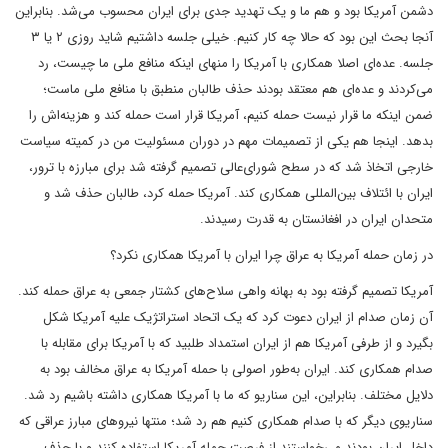
دشمن آمریکا بود و هم ما و یک تهدید جدی برای ایران محسوب می‌شد. بنابراین
آنجا بحث این بود که حالا چه کار کنیم. خیلی جلسه داشتیم شاید روزی ۲ یا ۳
جلسه. عده‌ای اصلا همکاری با آمریکا را منهای اینکه منافع ملی ما چیست، رد
می‌کردند و عده‌ای هم معتقد بودند حذف طالبان منطبق با منافع ملی ماست؛
ضمن اینکه ما قرار نیست حمله کنیم، آمریکا قرار است حمله کند و هزینه‌اش را
بدهد. اینجا هم یکی از تصمیمات مهم در دوران مسئولیت من در کمیته سیاست
خارجی اتخاذ شد که در سطح شورای‌عالی تصمیم گرفته شد برای مبارزه با ترور،
ایران با ائتلاف بین‌المللی همکاری کند. آمریکا حمله کرد، طالبان حذف شد و
متحدان ایران در افغانستان به قدرت رسیدند.
در زمان حمله آمریکا به عراق چرا ایران با آمریکا همکاری نکرد؟
آمریکا تصمیم گرفته بود به بهانه واهی سلاح‌های کشتار جمعی به عراق حمله کند.
آن زمان صدام از ایران دعوت کرد که یک اتحاد استراتژیک علیه آمریکا شکل
بگیرد و از طرفی آمریکا هم از ایران استمداد طلبید که با آمریکا برای مقابله با
صدام همکاری کند. ایران به‌طور اصولی با حمله آمریکا به عراق مخالف بود به
دلایل مختلف. بنابراین، این سناریو که ما با آمریکا همکاری داشته باشیم رد شد.
سناریوی دیگر که با صدام همکاری کنیم هم رد شد؛ منتها نیروهای مبارز عراقی که
داخل ایران بودند می‌خواستند از فرصت حمله آمریکا استفاده کنند و با حذف