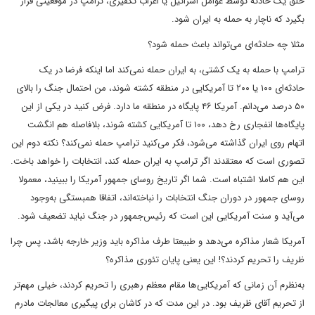
خلق یک حادثه توسط عوامل اسرائیل یا اعراب تکفیری، ترامپ در موقعیتی قرار
بگیرد که ناچار به حمله به ایران شود.
مثلا چه حادثه‌ای می‌تواند باعث حمله شود؟
ترامپ با حمله به یک کشتی، به ایران حمله نمی‌کند اما اینکه فرضا در یک
حادثه‌ای ۱۰۰ یا ۲۰۰ تا آمریکایی در منطقه کشته شوند، من احتمال جنگ را بالای
۵۰ درصد می‌دانم. آمریکا ۴۶ پایگاه در منطقه ما دارد. فرض کنید در یکی از این
پایگاه‌ها انفجاری رخ دهد، ۱۰۰ تا آمریکایی کشته شوند، بلافاصله هم انگشت
اتهام روی ایران گذاشته می‌شود، فکر می‌کنید ترامپ حمله نمی‌کند؟ نکته دوم این
تصوری است که معتقدند اگر ترامپ به ایران حمله کند، انتخابات را خواهد باخت.
این هم کاملا اشتباه است. شما اگر تاریخ روسای جمهور آمریکا را ببینید، معمولا
روسای جمهور در دوران جنگ انتخابات را نباخته‌اند، اتفاقا همبستگی به‌وجود
می‌آید و سنت آمریکایی این است که رئیس‌جمهور در جنگ نباید تضعیف شود.
آمریکا شعار مذاکره می‌دهد و طبیعتا طرف مذاکره باید وزیر خارجه باشد، پس چرا
ظریف را تحریم کردند؟! این یعنی پایان تئوری مذاکره؟
به‌نظرم آن زمانی که آمریکایی‌ها مقام معظم رهبری را تحریم کردند، خیلی مهم‌تر
از تحریم آقای ظریف بود. در این مدت که در کاشان برای پیگیری معالجات مادرم