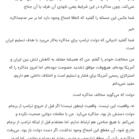
نمی‌کند، چون مذاکره در این شرایط یعنی نابودی آن طرف یا آن جناح.
شما عکس این مسئله را گفتید که اتفاقا اجماع وجود دارد اما بر سر عدم‌مذاکره.
خیر.
شما گفتید ادبیاتی که دولت ترامپ برای مذاکره به‌کار می‌برد با هدف تسلیم ایران
است.
من مخالفت خودم را گفتم. من که همیشه معتقد به کاهش تنش بین ایران و
آمریکا بوده‌ام، هیچ‌وقت موافق تشدید خصومت نبوده‌ام، اما امروز مذاکره را که
استراتژی رسمی آمریکا برای فشار و تسلیم است ‌و اختلاف داخلی هم داریم،
مفید نمی‌دانم.
دولت که می‌گوید مخالف مذاکره است.
نه، واقعیت این نیست. واقعیت اینطور نیست! اگر قبل از خروج ترامپ از برجام،
دولت دستش باز بود، مذاکره می‌کرد. من با مقامات دولتی صحبت نکرده و
نمی‌کنم. با هیچ جناحی هم ارتباط ندارم، اما معتقدم قبل از اینکه ترامپ از برجام
خارج شود، آن مقطع این اجماع وجود نداشت، اگر دست دولت باز بود، می‌رفت
مذاکره می‌کرد، آن موقع تیلرسون و متیس بودند نه پمپئو و بولتون. اما امروز