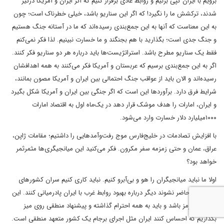
برویم با ایران گپی بزنیم و روابط عادی برقرار کنیم که اگر ایران و آمریکا درگیر
شدند، ترکشش ما را نگیرد! که اگر این سناریو باشد، خیلی خطرناک است؛ چون
به این معناست که آنها به این جمع‌بندی رسیده‌اند که ما در آستانه جنگ هستیم
و جنگ جدی است؛ بگذارید با هم بجنگند و ما خسارت نبینیم. لذا فکر نمی‌کنم
فقط یک سناریو مطرح باشد. استراتژیست‌ها باید درباره هر دو سناریو فکر کنند.
اگر به این جمع‌بندی برسیم که عربستان و آمریکا فکر می‌کنند به همه اهدافشان
رسیده‌اند و الان باید از عواقب جنگ احتمالی بین ایران و آمریکا مصون بمانند،
شرایط فرق دارد. برآوردها این است که اگر جنگی بین ایران و آمریکا شکل بگیرد
و ایران، امارات را هدف موشک قرار دهد در یک‌ماه اول به اقتصاد امارات
۱۰۰۰میلیارد دلار خسارت وارد می‌شود.
با افزایش تصادمات در خلیج‌فارس موج رفت‌وآمدهایی را داشتیم؛ مقامات ژاپن،
عراق، عمان و حتی زمزمه سفر مکرون. فکر می‌کنید این میانجیگری‌ها مثمرثمر
خواهد بود؟
اولا ما نباید میانجیگران را هو و بی‌آبرو کنیم. نباید کاری کنیم سران کشورهای
معتبر دنیا حاضر نشوند دیگر درباره بهبود روابط غرب با ایران پادرمیانی کنند. این
باید خط قرمز باشد و باید به همه احترام گذاشته و پیشنهاد منطقی روی میز
بگذاریم که احساس کنند ایران مثل اجرای برجام یک کشور متعهد منطقی است.