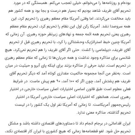
بوده‌ام و روزنامه‌ها را می‌خوانم، خیلی تعجب می‌کنم. همبستگی که در مورد
تحریم آقای ظریف شاهد بودیم که بسیار هم درست و بجا بود و همه کشور هم
باید مخالفت می‌کردند، اما وقتی آمریکا مقام معظم رهبری را تحریم کرد، این
همه سروصدا نشد. آمریکا رکن اول این نظام را تحریم کرد، تحریم مقام معظم
رهبری یعنی تحریم همه ائمه جمعه و نهادهای زیرنظر حوزه رهبری. آن زمانی که
آمریکا چنین خبط استراتژیک وحشتناکی را کرد، با تحریم رهبری قبل از تحریم
آقای ظریف، دیپلماسی را کشت. حتی اگر آقای ظریف را هم تحریم نمی‌کرد، هیچ
شانسی برای مذاکره وجود نداشت و همه جریان‌ها تا زمانی که مقام معظم رهبری
در تحریم است، نباید حرفی از مذاکره بزنند برای اینکه پای آبرو و حیثیت در میان
است. به‌نظر من آنجا مجموعه حاکمیت مقداری کوتاه آمد که دیگر تحریم آقای
ظریف هم پشتش آمد، چون اگر که ۱۰۰ آمد، ۹۰ هم پیش ماست. در شرایط
فعلی معلوم است طبق قانون اساسی اختیارات اصلی سیاست خارجی در اختیار
رهبری است، همانطور که اختیارات اصلی سیاست خارجی آمریکا در اختیار
رئیس‌جمهور آمریکاست. تا زمانی که آمریکا نفر اول یک کشور را در لیست
تحریم گذاشته، مذاکره معنی ندارد.
ایران اقداماتی در برجام انجام داد تا دستاوردهای اقتصادی داشته باشد و مشکل
تحریم حل شود. لغو قطعنامه‌ها زمانی که هیچ کشوری با ایران کار اقتصادی نکند،