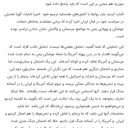
سوریه هم مبتنی بر این است که باید پاسخ داده شود.
اشاره کردید باید روابط با کشورهای همسایه ترمیم شود. اخیرا امارات گویا تعدیلی
در سیاست خود در قبال ایران اجرا کرده که برخی معتقدند به‌خاطر حملات
موشکی و پهپادی یمن به مواضع عربستان و واکنش نشان ندادن ترامپ بوده
است.
این تحلیلی که شما گفتید، تحلیل بعضی‌ها نیست، تحلیل غالب افراد است که
می‌گویند اقتدار ما در زدن پهپاد آمریکا یا حمله موشکی یمن به دمام باعث شده
عربستان و آمریکا غلاف کرده و کوتاه آمده‌اند. این یک احتمال و سناریوست اما
سناریو و احتمال دیگری هم هست که من نگران آن هستم. سناریوی دوم این
است که عربستان و امارات و اسرائیل با همه توان تلاش کرده‌اند برجام را از بین
ببرند و تحریم‌ها به حداکثر ممکن برسند و سوم اینکه آمریکا و ایران را در آستانه
جنگ قرار دهند. آنها احساس می‌کنند به این اهداف دست یافته‌اند. حالا اینکه
امارات بخواهد با ما یک گپی بزند یک حالت، این است که بگویند ما اشتباه کردیم
و می‌خواهیم به حسن همجواری برسیم، ان‌شاءالله که این باشد. اما شاید
محاسبات آنها این باشد که ما برجام را فشل کرده و تحریم‌ها را هم اعمال کردیم و
ایران و آمریکا را در آستانه جنگ قرار دادیم. حالا که احتمال جنگ جدی شده