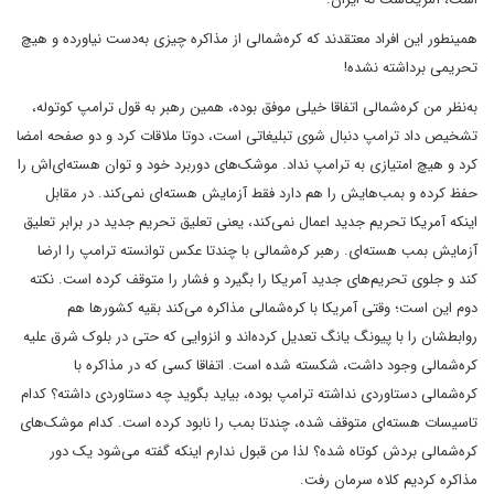
همینطور این افراد معتقدند که کره‌شمالی از مذاکره چیزی به‌دست نیاورده و هیچ
تحریمی برداشته نشده!
به‌نظر من کره‌شمالی اتفاقا خیلی موفق بوده، همین رهبر به قول ترامپ کوتوله،
تشخیص داد ترامپ دنبال شوی تبلیغاتی است، دوتا ملاقات کرد و دو صفحه امضا
کرد و هیچ امتیازی به ترامپ نداد. موشک‌های دوربرد خود و توان هسته‌ای‌اش را
حفظ کرده و بمب‌هایش را هم دارد فقط آزمایش هسته‌ای نمی‌کند. در مقابل
اینکه آمریکا تحریم جدید اعمال نمی‌کند، یعنی تعلیق تحریم جدید در برابر تعلیق
آزمایش بمب هسته‌ای. رهبر کره‌شمالی با چندتا عکس توانسته ترامپ را ارضا
کند و جلوی تحریم‌های جدید آمریکا را بگیرد و فشار را متوقف کرده است. نکته
دوم این است؛ وقتی آمریکا با کره‌شمالی مذاکره می‌کند بقیه کشورها هم
روابطشان را با پیونگ یانگ تعدیل کرده‌اند و انزوایی که حتی در بلوک شرق علیه
کره‌شمالی وجود داشت، شکسته شده است. اتفاقا کسی که در مذاکره با
کره‌شمالی دستاوردی نداشته ترامپ بوده، بیاید بگوید چه دستاوردی داشته؟ کدام
تاسیسات هسته‌ای متوقف شده، چندتا بمب را نابود کرده است. کدام موشک‌های
کره‌شمالی بردش کوتاه شده؟ لذا من قبول ندارم اینکه گفته می‌شود یک دور
مذاکره کردیم کلاه سرمان رفت.