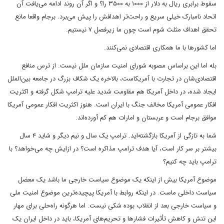
سقوط برابری ریال به دلار از ۱۰۰۰ به ۳۵۰۰ را؟ و اگر آن روند ادامه می‌یافت آن
اتحاد نامبارک خیلی سریع و راحت‌تر اهدافش را پیش می‌برد. برجام واقعا مانع
تحقق اهداف مثلث شوم است چون ما زیرفصل ۷ نیستیم.
اما کشورها با ما همکاری اقتصادی نمی‌کنند.
بله اما این براساس مصوبه شورای امنیت سازمان ملل نیست. از ترس منافع
اقتصادی‌شان در تجارت با آمریکاست، بالاخره یک شکاف بزرگ در جامعه بین‌الملل
ایجاد شده، در داخل آمریکا هم مقاومت شدید علیه ترامپ شکل گرفته و اکثریت
افکار عمومی آمریکا مخالف جنگ با ایران است. هنوز اکثریت افکار عمومی آمریکا
موافق برجام است و عربستان و امارات هم کم آورده‌اند.
شما به تازگی از آمریکا بازگشته‌اید. ترامپ یک سال و نیم دیگر و شاید ۴ سال
بیشتر بر سر کار است، آیا هدف ترامپ مذاکره است؟ در ازایش چه می‌خواهد؟ با
ترامپ باید چه کنیم؟
موضوع آمریکا بیش از اینکه یک موضوع سیاست خارجی ما باشد یک معضل
سیاست داخلی ماست. در اینکه روابط با آمریکا پیچیده‌ترین موضوع امنیت ملی
و سیاست خارجی بعد از انقلاب بوده شکی نیست. اما هرگونه راه‌حلی برای مهار
این تنش و کاهش تأثیرات فشارها و تحریم‌های آمریکا، باید در داخل ایران یک