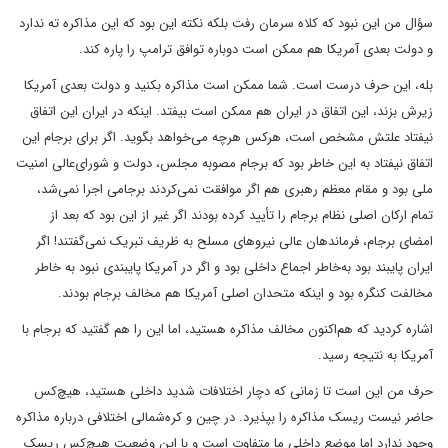
سؤال من این نبود که کلاه سرمان رفت بلکه نکته این بود که این مذاکره ته ندارد
و دولت بعدی آمریکا هم ممکن است دوباره توافق ترامپ را پاره کند.
بله، این حرف درست است. شما ممکن است مذاکره بکنید و دولت بعدی آمریکا
زیرش بزند، این اتفاق در ایران هم ممکن است بیفتد. اینکه در ایران این اتفاق
نیفتاد علتش مشخص است، هرکس هرچه می‌خواهد بگوید. اگر برای برجام این
اتفاق نیفتاد به این خاطر بود که برجام مصوبه مجلس، دولت و شورای‌عالی امنیت
ملی بود و مقام معظم رهبری هم اگر موافقت نمی‌کردند برجامی اجرا نمی‌شد،
تمام ارکان اصلی نظام برجام را تأیید کرده بودند اگر غیر از این بود که بعد از
امضای برجام، فرماندهان عالی نیروهای مسلح به ظریف تبریک نمی‌گفتند! اگر
ایران پایبند بود به‌خاطر اجماع داخلی بود و اگر در آمریکا پایبندی نبود به خاطر
مخالفت کنگره بود و اینکه متحدان اصلی آمریکا هم مخالف برجام بودند.
اشاره کردید که هم‌اکنون مخالف مذاکره هستید، اما این را هم گفتید که برجام با
آمریکا به نتیجه رسید.
حرف من این است تا زمانی که دچار اختلافات شدید داخلی هستید، هیچ‌کس
حاضر نیست ریسک مذاکره را بپذیرد. در چین و کره‌شمالی اختلافی درباره مذاکره
وجود ندارد اما موضع داخلی ما متفاوت است و با این وضعیت هیچ‌کس ریسک