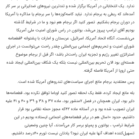
ندارد. یک انتخاباتی در آمریکا برگزار شده و تندترین نیروهای ضدایرانی بر سر کار
آمده‌اند که ربطی به برجام ندارد. نباید کاسه‌کوزه‌ها را سر برجام یا مذاکره با آمریکا
در دوران برجام بشکنیم. تصور کنید اگر برجام هم نبود و ما در شرایط گذشته
بودیم آقای ترامپ پیروز می‌شد، بولتون در راس شورای امنیت ملی آمریکا
می‌نشست، آنگاه اتحاد آمریکا، اسرائیل، عربستان و امارات با پشتوانه ۶قطعنامه
شورای امنیت و تحریم‌های اجماعی بین‌المللی چقدر راحت می‌توانست در اجرای
استراتژی تغییر رژیم و تجزیه ایران راحت‌تر باشد؛ اگر قبل از برجام موضوع
هسته‌ای بود الان تحریم بین‌المللی نیست بلکه یک شکاف بین‌المللی ایجاد شده
حتی اروپا از آمریکا فاصله گرفته.
پس معتقدید برجام مانع اجرای سیاست‌های تندروهای آمریکا شده است.
بله مانع ایجاد کرده، فقط یک لحظه تصور کنید اوباما توافق نکرده بود، قطعنامه‌ها
دایر بود، ایران همچنان در فصل ۷منشور بود، ماده ۳۷ و ۳۸ و ۳۹ و ۴۰ و ۴۱ علیه
ایران تصویب شده بود و در آستانه ماده ۴۲که مجوز حمله نظامی بود قرار
داشتیم، حدود ۱۰سال هم در برابر قطعنامه‌های اجماعی ایستاده بودیم در این
شرایط ترامپ ، بولتون و پمپئو برسر کار می‌آمدند، آیا چنین وضعیتی
تسهیل‌کننده اهداف آنها علیه ایران نبود؟ یادتان نیست تورم ۴۰درصد داشتیم،