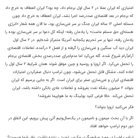
امتیازی که ایران عملا در ۲ سال اول برجام داد، چه بود؟ ایران انعطاف به خرج داد
که برجام در بعد اقتصادی صددرصد اجرا نشد، ایران انعطاف به خرج داد چون
مسئله اصلی ۱۲ ساله ایران جنگ بر سر غنی‌سازی‌ بود، ما الان همه شعار «انرژی
هسته‌ای حق مسلم ماست» را یادمان رفته؛ اینکه کل دعوا بر سر غنی‌سازی‌ بوده را
یادمان رفته، تنها بر سر تحریم یکجانبه آمریکا متمرکز شده‌ایم. در ۲ سال اول
ایران دید آب سنگین و غنی‌سازی‌ را گرفته و از فصل ‌۷ درآمده، تعاملات اقتصادی
آرام‌آرام شروع شده، گله می‌کرد اما عدم‌اجرای صددرصدی بخش اقتصادی برجام
را تحمل می‌کرد. اگر اروپا و روسیه و چین موفق شوند همان شرایط ۲ سال اول را
اعاده کنند، مشکل قابل تحمل می‌شود، چون ترامپ دنبال صفرکردن امتیازات
اقتصادی ایران و غنی‌سازی‌ صفر برای ایران است. اگر به جایی برسیم که ایران
بتواند ۲ میلیون بشکه نفت بفروشد و تعاملات عادی بانکی داشته باشد، ایران
تحمل می‌کند. حالا فرض کنید بوئینگ به ما هواپیما نفروشد!
فکر می‌کنید اروپا بتواند؟
اگر با آن بحث میمون و نامیمون در یک‌سال‌ونیم آتی پیش برویم، این اتفاق در
دور دوم ترامپ خواهد افتاد.
ترامپ اخیرا در مورد میانجیگری مکرون توییتی زننده داشت. نظر شما چیست؟