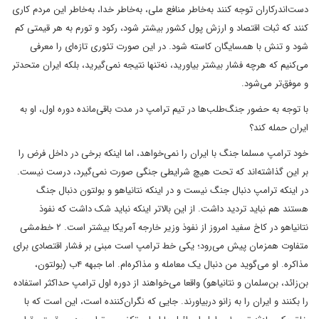
دست‌اندرکاران توجه کنند به‌خاطر منافع ملی، به‌خاطر خدا، به‌خاطر این مردم کاری
کنند که ثبات اقتصاد و ارزش پول کشور بیشتر شود، رکود و تورم به هر قیمتی کم
شود و تنش با همسایگان کاسته شود. در این صورت تئوری تازه‌ای را معرفی
می‌کنیم که هرچه فشار بیشتر بیاورید، نه‌تنها نتیجه نمی‌گیرید، بلکه ایران متحدتر
و موفق‌تر می‌شود.
با توجه به حضور جنگ‌طلب‌ها در تیم ترامپ در مدت باقی‌مانده ‌دوره اول، او به
ایران حمله کند؟
خود ترامپ مسلما جنگ با ایران را نمی‌خواهد، اما اینکه برخی در داخل فرض را
بر این گذاشته‌اند که تحت هیچ شرایطی جنگی صورت نمی‌گیرد، درست نیست.
در اینکه ترامپ دنبال جنگ نیست و در اینکه نتانیاهو و بولتون دنبال جنگ
هستند هم نباید تردید داشت. از این بالاتر اینکه نباید شک داشت که نفوذ
نتانیاهو در کاخ سفید امروز از نفوذ وزیر خارجه آمریکا بیشتر است. ۲ خط‌مشی
متفاوت همزمان پیش می‌رود؛ یکی خط ترامپ است مبنی بر فشار اقتصادی برای
مذاکره. او می‌گوید من دنبال یک معامله و مذاکره‌ام. اما جبهه ۴ب (بولتون،
بن‌زائد، بن‌سلمان و نتانیاهو) واقعا می‌خواهند از دوره اول ترامپ حداکثر استفاده
را بکنند و ایران را به زانو دربیاورند. جایی که نگران‌کننده است، این است که با