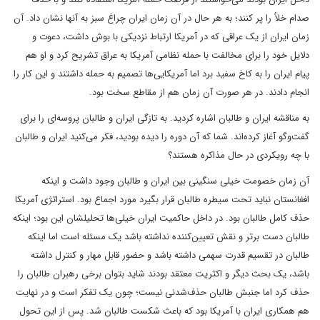
صدام خلأ را پر کنند؛ به هر حال در آن زمان ایران چراغ سبز به آنها نشان داد. آن
زمان ایران از یک عراقی که در آمریکا ارتباط نزدیکی با بوش داشت، دعوت و
دلایل خود را برای مخالفت با حمله نظامی آمریکا به عراق تشریح کرد و او هم
پیام ایران را به کاخ سفید برد اما آمریکایی‌ها تصمیم به حمله داشتند و این کار را
انجام دادند. در هر صورت آن زمان هم از مقاطع سخت بود.
به مناقشه ایران و طالبان اشاره کردید. به تازگی ایران و طالبان پروسه‌ای را برای
گفت‌وگو آغاز کرده‌اند. شما که آن دوره را دیده بودید، فکر می‌کنید ایران و طالبان
با چه رویکردی در حال مذاکره هستند؟
آن زمان خصومت خیلی سنگینی بین ایران و طالبان وجود داشت و اینکه
افغانستان نباید تحت سیطره طالبان قرار بگیرد مورد اجماع بود. استراتژی آمریکا
حذف کامل طالبان بود. در داخل حاکمیت ایران خیلی‌ها تحلیلشان این بود؛ اینکه
طالبان دست برتر و نقش تعیین‌کننده نداشته باشد یک مسئله است اما اینکه
طالبان در تقسیم قدرت سهمی داشته باشد و حضور قابل مهار و کنترل داشته
باشد، یک بحث دیگر و اکثریت معتقد بودند شاید بتوان برخی رهبران طالبان را
حذف کرد اما جنبش طالبان حذف‌شدنی نیست؛ چون یک تفکر است و در نهایت
هم همکاری ایران با آمریکا بود که باعث شکست طالبان شد. پس از این تحول