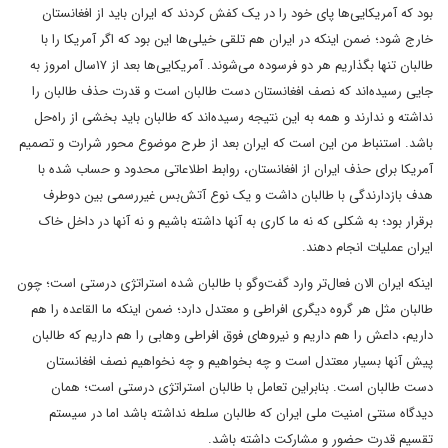
بود که آمریکایی‌ها پای خود را در یک کفش کردند که ایران باید از افغانستان
خارج شود؛ ضمن اینکه در ایران هم تلقی خیلی‌ها این بود که اگر آمریکا را با
طالبان تنها بگذاریم هر دو فرسوده می‌شوند. آمریکایی‌ها بعد از ۱۷سال امروز به
جایی رسیده‌اند که نصف افغانستان دست طالبان است و قدرت حذف طالبان را
نداشته و ندارند و همه به این نتیجه رسیده‌اند که طالبان باید بخشی از راه‌حل
باشد. استنباط من این است که ایران بعد از طرح موضوع محور شرارت و تصمیم
آمریکا برای حذف ایران از افغانستان، روابط اطلاعاتی محدود و حساب شده با
هدف بازدارندگی با طالبان داشت و یک نوع آتش‌بس غیررسمی بین دوطرف
برقرار بود؛ به شکلی که نه ما کاری به آنها داشته باشیم و نه آنها در داخل خاک
ایران عملیات انجام دهند.
اینکه ایران الان فعال‌تر وارد گفت‌وگو با طالبان شده استراتژی درستی است؛ چون
طالبان مثل هر گروه دیگری افراطی و معتدل دارد؛ ضمن اینکه ما القاعده را هم
داریم، داعش را هم داریم و نیروهای فوق افراطی وهابی را هم داریم که طالبان
پیش آنها بسیار معتدل است و چه بخواهیم و چه نخواهیم نصف افغانستان
دست طالبان است. بنابراین تعامل با طالبان استراتژی درستی است؛ همان
دیدگاه سنتی امنیت ملی ایران که طالبان سلطه نداشته باشد اما در سیستم
تقسیم قدرت حضور و مشارکت داشته باشد.