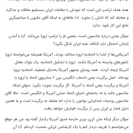
همه هدف ترامپ این است که خودش با مقامات ایران مستقیم ملاقات و مذاکره
و معامله کند که نانش را بخورد. لذا علاقه‌ای به اینکه آقای مکرون با میانجیگری
مانع این کار شود، ندارد.
سؤال بعدی درباره جانسون است، بعضی او را ترامپ اروپا می‌دانند. آیا با آمدن
ایشان احتمال دارد ائتلاف علیه ایران شکل بگیرد؟
آمریکایی‌ها از ابتدا با اتحادیه اروپا مخالف بودند، آمریکا همیشه می‌خواسته اروپا
کشورهای وابسته به آمریکا باشند. اروپا با تشکیل اتحادیه، یک بلوک مقابل
آمریکا ایجاد کردند. همه روسای جمهور آمریکا به‌دنبال تضعیف اتحادیه اروپا
بوده‌اند. اصل برگزیت یعنی انتخاب انگلیس بین ۲ سناریوی اتحاد با اروپا یا
آمریکا و برگزیت یعنی اتحاد با آمریکا. اگر برگزیت صورت بگیرد، منهای اینکه
جانسون باشد یا نه، به‌معنای احیای اتحاد سنتی آمریکا و انگلیس است. حالا آقای
جانسون روحیات ضدایرانی بولتون را ندارد اما معتقد به برگزیت است و به همین
دلیل فشار بر ایران پس از برگزیت افزایش خواهد یافت.
سؤال دیگر اینکه جان کری، وزیر خارجه اسبق آمریکا یک‌بار گفته بود من هر موقع
می‌خواستم با ظریف دیدار کنم با یک کارشناس ایرانی صحبت کرده‌ام. آیا آن