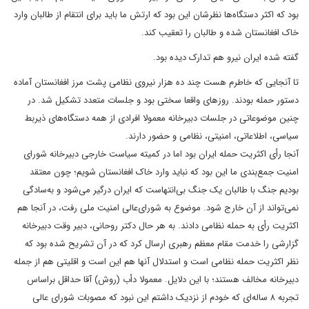
بود که اکثر دستگاه‌ها نظرشان این بود که ارتش ما باید برای انتقام از طالبان وارد
خاک افغانستان شده و طالبان را تعقیب کند.
گفته شده ایران نیرو هم تدارک دیده بود.
تا آنجایی که خاطرم هست چند ده هزار نیروی نظامی پشت مرز افغانستان آماده
دستور حمله بودند. روزهای واقعا سختی بود و جلسات متعدد تشکیل شد. در
چنین موضوعاتی در جلسات دبیرخانه معمولا افرادی از همه دستگاه‌های ذیربط
سیاسی، اطلاعاتی، امنیتی، نظامی و حضور دارند.
آنجا رأی اکثریت حمله ایران بود اما در کمیته سیاست خارجی دبیرخانه شورای
امنیت جمع‌بندی ما این بود که نباید وارد خاک افغانستان شویم؛ چون معتقد
بودیم جنگ با طالبان یک جنگ بی‌انتهاست که ایران درگیر می‌شود و به‌سادگی
نمی‌تواند از آن خارج شود. موضوع به شورای‌عالی امنیت ملی رفت، در آنجا هم
اکثریت رأی به حمله نظامی دادند. به هر حال دکتر روحانی، دبیر وقت دبیرخانه
گزارشی را خدمت مقام معظم رهبری ارسال کرد که در آن تشریح شده بود که
نظر اکثریت حمله نظامی است و استدلال آنها هم این است و اقلیتی هم از جمله
دبیرخانه مخالف هستند؛ با این دلایل. معمولا دأب (روش) آقا حداقل براساس
تجربه ۸ ساله‌ای که خودم از نزدیک داشتم این نبود که مصوبات شورای‌ عالی