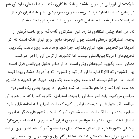
شرکت‌های اروپایی در ایران نباشند و بانک‌ها کاری نکنند، چه فایده‌ای دارد آن هم
در زمانی که شما اشاره کردید بی‌سابقه‌ترین تحریم‌های عالم ‌علیه ایران در حال
اجراست! به‌نظر شما با همه این شرایط ایران باید به برجام پایبند باشد؟
نه، من اصلا چنین اعتقادی ندارم، این استراتژی گام‌به‌گام برای فاصله‌گرفتن از
برجام، استراتژی درستی است، چون آن‌طرف ماجرا برای ایران ننگ است که اگر
آمریکا هر تحریمی علیه ایران بگذارد، اجرا شود و ما دست روی دست بگذاریم.
تحریم‌های آمریکا بین‌المللی نیست اما کشورها از ترس آن را اجرا می‌کنند.
ممکن است بگویید نتیجه‌اش یکی است اما از منظر حقوق بین‌الملل فرق است
بین کشوری که قانونا نباید با آن کار کرد و کشوری که با آمریکا مشکل پیدا کرده
است. من موافق نیستم که دست روی دست بگذاریم، آمریکا هر تحریم و فشاری
خواست اجرا کند و ما هم واکنشی نداشته باشیم. اما ببینید وقتی یک استراتژی
طراحی می‌کنید، باید آخر خط آن را ببیند، استراتژی گام به گام را که من هم با آن
موافقم، اگر انتهایش را درست طراحی نکنیم که باعث احیای ۶ قطعنامه قبلی شود،
موفق نبوده‌ایم. اما اگر باعث عقب‌نشستن آمریکا شود و کشورهای دیگر به ایران
امتیاز بدهند، من صددرصد موافقم. بنابراین ایران گام سوم را با احتیاط برمی‌دارد
و خیلی کشورها در حال تلاش هستند مثل فرانسه، و آمریکا هم اخیرا برای برنامه
هسته‌ای ایران معافیت قائل شد که به‌خاطر گام اول و دوم ایران بود. به‌عبارتی