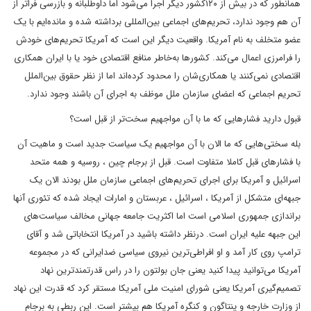
همانطور که در بیش از ۱۲۰کشور دیگر اجرا می‌شود اما داوطلبانه و بازرسی فراتر از
آن هم وجود ندارد، تحریم‌های اجماعی بین‌المللی برداشته شده و مانده‌ایم با یک
عضو متخلف به نام آمریکا. واقعیت دیگر این است که آمریکا تحریم‌های خودش
را فرامرزی اعمال می‌کند. کشورها به‌خاطر منافع اقتصادی خود یا با ایران همکاری
اقتصادی نمی‌کنند یا همکاری‌شان را محدود کرده‌اند اما از نظر حقوق بین‌الملل
تحریم اجماعی که اعضای سازمان ملل موظف به اجرای آن باشند وجود ندارد.
قبول دارید فشارهایی که ما با آن مواجهیم سخت‌تر از قبل است؟
بله سختی‌هایی که ما الان با آن مواجهیم یک سیاست جدید است و ماهیت آن
با فشارهای قبل کاملا متفاوت است. قبل از برجام چین ، روسیه و همه متحد
اسرائیل و آمریکا برای اجرای تحریم‌های اجماعی سازمان ملل بودند الان یک
جبهه‌ای متشکل از آمریکا ، اسرائیل ، عربستان و امارات ایجاد شده که تئوری آنها
براندازی جمهوری اسلامی است اما اکثریت جامعه جهانی مخالف سیاست‌های
این جبهه علیه ایران است. درنظر داشته باشید در آمریکا انتخاباتی شد و آقای
ترامپ روی کار آمد و او افراطی‌ترین نیروی سیاسی ضدایرانی که در مجموعه
آمریکا می‌توانید پیدا کنید یعنی جان بولتون را در راس قدرتمندترین نهاد
تصمیم‌گیری آمریکا یعنی شورای امنیت ملی آمریکا مستقر کرد که قدرت این نهاد
از وزارت خارجه و پنتاگون و کنگره آمریکا هم بیشتر است. این ربطی به برجام