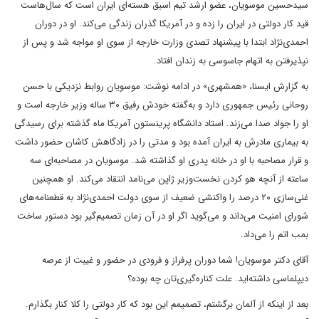
سیدحسین موسویان، عضو ارشد تیم اسبق هسته‌ای ایران است که سال‌هاست
قید کار دولتی در ایران را زده و در آمریکا گذران زندگی می‌کند. او در دوران
احمدی‌نژاد ابتدا با پیشنهاد تصدی وزارت خارجه از سوی او مواجه شد و پس از
نپذیرفتن به اتهام جاسوسی به زندان افتاد.
به گزارش ایسنا، «همشهری» در ادامه نوشت: موسویان روابط نزدیکی با حسن
روحانی رئیس‌ جمهوری دارد و به‌گفته خودش رفیق ۳۰ ساله وزیر خارجه است و
او را جواد صدا می‌زند. استاد دانشگاه پرینستون آمریکا ‌ماه گذشته برای رسیدگی
به بیماری مادرش به ایران آمده بود و مدتی را در زادگاهش کاشان حضور داشت
و قرار مصاحبه با او در خانه پدری او گذاشته شد. موسویان در مصاحبه‌ای سه
ساعته از آنچه هو کردن نخست‌وزیر ژاپن می‌نامد انتقاد می‌کند. او همچنین
غنی‌سازی‌ ۲۰ درصد را واکنشی ضعیف از سوی دولت احمدی‌نژاد به قطعنامه‌های
شورای امنیت می‌داند و می‌گوید اگر او در آن زمان تصمیم‌گیر بود دستور ساخت
بمب اتم را می‌داد.
آقای دکتر موسویان! شما دوران پرفراز و فرودی در حضور و غیبت از عرصه
دیپلماسی داشته‌اید. علت کناره‌گیری‌تان چه بوده؟
بعد از اینکه از آلمان برگشتم، تصمیمم این بود که کار دولتی را کلا کنار بگذارم.