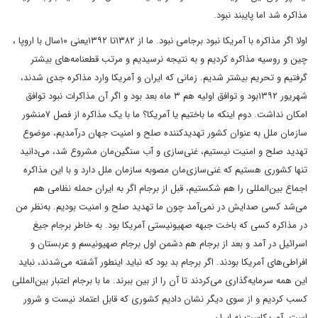
مذاکره شد اما پایبند نبود.
اولا اگر مذاکره با آمریکا نبود برجامی نبود. ما از ۱۳۸۲تا ۱۳۹۲یعنی ۱۰سال با اروپا ،
چین و روسیه مذاکره کردیم و به نتیجه نرسیدیم و مرتب قطعنامه‌های بیشتر
گرفتیم و تحریم بیشتر شدیم. زمانی که ایران و آمریکا وارد مذاکره جدی شدند،
شهریور ۱۳۹۲بود و توافق اولیه هم ۳ ‌ماه بعد بود و اگر آن مذاکرات نبود توافق
امکان نداشت. دوم اینکه ما باختیم یا آمریکا؟ ما با یک مذاکره از فصل ۷منشور
سازمان ملل به عنوان کشور تهدیدکننده صلح و امنیت جهان درآمدیم، موضوع
تهدید صلح و امنیت نیستیم، غنی‌سازی‌ و آب سنگین‌مان مشروع شد، می‌دانید
تنها کشوری هستیم که غنی‌سازی‌مان مصوبه سازمان ملل دارد و با این مذاکره
اجماع بین‌المللی را هم شکستیم، قبل از برجام اگر به ایران حمله نظامی هم
می‌شد کسی صدایش در نمی‌آمد چون ما تهدید صلح و امنیت بودیم. به‌نظر من
در مذاکره کسی که باخت جبهه صهیونیستی آمریکا بود. به خاطر برجام جیغ
اسرائیل در آمد و بعد از برجام هم دشمن اول برجام صهیونیسم و عربستان و
افراطی‌های آمریکا بودند. اگر برجام بد بود که نباید اینطور آشفته می‌شدند، نباید
این همه سرمایه‌گذاری می‌کردند تا آن را از بین ببرند. ما با برجام اعتبار بین‌المللی
کسب کردیم و از سوی دیگر نشان دادیم کشوری که قابل اعتماد نیست و شرور
است، آمریکاست نه ایران.