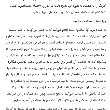
آمریکا را به مصلحت نمی‌دانم، هیچ وقت در دوران ۴۰ساله دیپلماسی، اعتقاد
نداشته‌ام که به خاطر مسائل داخلی، منافع ملی قربانی شود.
چرا شما با مذاکره مخالفید؟
به چند دلیل. اولا ترامپ رسما اعلام می‌کند که ما فشار می‌آوریم تا اینها تسلیم
شوند و بیایند مذاکره کنند! مذاکره در این شرایط که آمریکا رسما سیاست فشار و
تسلیم را در پیش گرفته، به‌معنای تسلیم است و هر ایرانی غیرتمندی فارغ از دین
و مذهب و اصولگرا و اصلاح‌طلب، عزت ایرانی را فدا نمی‌کند. دوم اینکه تیمی که
آنجا حاکم است یعنی بولتون یک استراتژی قبل از آمدن به کاخ سفید به ترامپ
پیشنهاد کرد که ماهیت آن استراتژی تغییر رژیم در ایران تحت پوشش مذاکره
است و ما نیت آنها را می‌دانیم که دنبال تجزیه و تغییر رژیم هستند و مذاکره را
به‌عنوان یک پوشش تبلیغاتی استفاده می‌کنند. اوباما اینطور نبود و مذاکره را برای
به نتیجه رسیدن می‌خواست اما تیم ترامپ دنبال این نیست که با مذاکره به
جایی برسد. دلیل سوم هم شکاف داخلی است تا زمانی که مذاکره با آمریکا،
اختلاف داخلی ما را بیشتر می‌کند به نفع نیست چون سم مهلک در این شرایط،
اختلاف داخلی است و به این دلایل الان اعتقادی به مذاکره با آمریکا ندارم.
ایده‌پردازان این نظریه که شما اشاره کردید یک استدلال دارند که یک‌بار با آمریکا