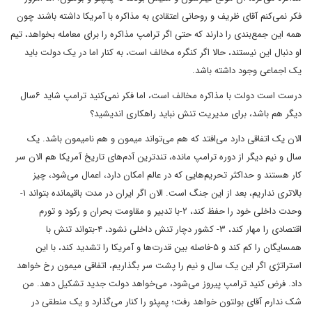
فکر نمی‌کنم آقای ظریف و روحانی اعتقادی به مذاکره با آمریکا داشته باشند چون
همه این جمع‌بندی را دارند که حتی اگر ترامپ مذاکره را برای معامله بخواهد، تیم
او دنبال این نیستند، حالا اگر کنگره مخالف است، به کنار اما در یک دولت باید
یک اجماعی وجود داشته باشد.
درست است دولت با مذاکره مخالف است، اما فکر نمی‌کنید ترامپ شاید ۶سال
دیگر هم باشد، برای مدیریت تنش نباید راهکاری اندیشید؟
الان یک اتفاقی دارد می‌افتد که هم می‌تواند میمون و هم نامیمون باشد. یک
سال و نیم دیگر از دوره ترامپ مانده، تندترین آدم‌های تاریخ آمریکا هم الان سر
کار هستند و حداکثر تحریم‌هایی که در عالم امکان ‌دارد، اعمال می‌شود، چیز
بالاتری نداریم، بعد از این جنگ است. الان اگر ایران در مدت باقیمانده بتواند ۱-
وحدت داخلی خود را حفظ کند، ۲-با تدبیر و مقاومت بحران و رکود و تورم
اقتصادی را مهار کند، ۳- کشور دچار تنش داخلی نشود، ۴-بتواند تنش با
همسایگان را کم کند و ۵-فاصله بین قدرت‌ها و آمریکا را تشدید کند، با این
استراتژی اگر این یک سال و نیم را پشت سر بگذاریم، اتفاقی میمون رخ خواهد
داد. فرض کنید ترامپ پیروز می‌شود، می‌خواهد دولت جدید تشکیل دهد. من
شک ندارم آقای بولتون خواهد رفت؛ پمپئو را کنار می‌گذارد و یک منطقی در