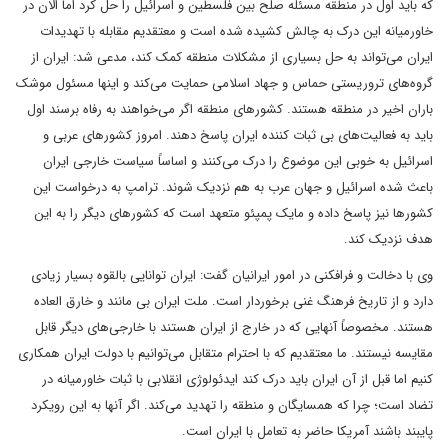
که باید اول در منطقه مسئله صلح بین فلسطین و اسرائیل را حل کرد اما الان در
خاورمیانه این درک به چالش کشیده شده است و معتقدیم مقابله با تهدیدات
ایران می‌تواند به حل بسیاری از مشکلات منطقه کمک کند، مدعی شد: ایران از
گروه‌های تروریستی حماس و جهاد اسلامی حمایت می‌کند و اینها مسئول موشک
باران اخیر در منطقه هستند. کشورهای منطقه اگر می‌خواهند به رفاه برسند اول
باید به فعالیت‌های بی ثبات کننده ایران پاسخ دهند. امروز کشورهای عربی و
اسرائیل به خوبی این موضوع را درک می‌کنند و اساساً سیاست خارجی ایران
باعث شده اسرائیل و جهان عرب به هم نزدیک شوند. ترامپ به درخواست این
کشورها نیز پاسخ داده و مایک پمپئو متعهد است که کشورهای دیگر را به این
هدف نزدیک کند.
وی با دخالت و فرافکنی در امور ایرانیان گفت: ایران توانایی بالقوه بسیار زیادی
دارد و از تاریخ فرهنگ غنی برخوردار است. ملت ایران بی مانند و خارق العاده
هستند. مخصوصاً آنهایی که در خارج از ایران هستند با خارجی‌های دیگر قابل
مقایسه نیستند. ما معتقدیم که با احترام متقابل می‌توانیم با دولت ایران همکاری
کنیم اما قبل از آن ایران باید درک کند ایدئولوژی انقلابی با ثبات خاورمیانه در
تضاد است؛ چرا که همسایگان و منطقه را تهدید می‌کند. اگر آنها به این رویکرد
پایبند باشند آمریکا حاضر به تعامل با ایران است.