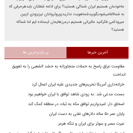
ماخودمان هستیم ایران شماکی هستید؟ برای ادامه شغلتان بایدهرحرفی که
به شماالقامیشودبگوییدشماهویت نداریدزوروثروتتان نیزبزودی ازبین
میرودکمی فکرکنید ماایرانی هستیم درمرزهایمان ایستاده ایم اما شماکه
هستید؟
آخرین خبرها
پر بازدیدترین ها
مقاومت عراق پاسخ به حملات متجاوزانه به حشد الشعبی را به تعویق
انداخت
خزانه‌داری آمریکا تحریم‌های جدیدی علیه ایران اعمال کرد
بسنت مدعی شد: به زودی شاهد توافق با ایران خواهیم بود
اسحاق دار: امیدواریم توافق مکه به ثبات در منطقه کمک کند
پایان عمر ۵۰ ساله دلارهای نفتی به دست ایران
عبرت مصر و سوئز برای ایران و تنگه هرمز