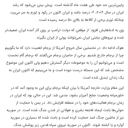
پایین‌ترین حد خود طی هفت ماه گذشته است. پیش بینی می‌شود که رشد
ایران در سال ۲۰۱۹، ۶- درصد باشد و ایران اکنون در رکود و تورم به سر می‌برد،
چنانکه تورم برخی از کالاها به بالای ۵۰ درصد رسیده است.
وی به ادعاهایش افزود: از موقعی که دولت ترامپ بر روی کار آمده ایران ضعیف‌تر
شده و نیروهای نیابتی ایران نمی‌توانند پولی از ایران بگیرند.
هوک ادامه داد: در نخستین سال خروج آمریکا از برجام اهمیت دارد که ما بگوییم
چرا از برجام خارج شدیم. برخی از حامیان برجام می‌گفتند که برجام گام نخست
است و می‌توانیم آن را به موضوعات دیگر گسترش دهیم ولی اکنون این موضوع
مشخص شد که این مسئله درست نبوده است و ما می‌بینیم که اکنون ایران به
یک زندان تبدیل شده است.
این مقام وزارت خارجه آمریکا با بیان اینکه برجام برای این به وجود آمد که در
خاورمیانه وضعیت صلح آمیزتر بشود، مدعی شد: این در حالی بود که ایران در
زمان برجام فعالیت‌های خود را در منطقه افزایش داد. در یمن با حمایت از
حوثی‌ها باعث ایجاد فاجعه بشری و طولانی تر شدن جنگ شده است. در سوریه
نیز از ماشین جنگ اسد حمایت کرده است و باعث شده که بسیاری در سوریه
آواره و یا کشته شوند. اکنون در سوریه نیروی سپاه قدس زیر پوشش جنگ