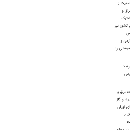
وضعیت و
ی عراق و
شترک
 کشور نیز
ئیس
ه 15 نوامبر (24 آبان ماه) سفر به اردن و
رهایی را
ظرفیت
یمی
ت برق و
د برای قطع واردات برق و گاز
 هم برای ایران
 با
ضع
در وهله