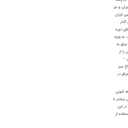
ران و نیز
ی ایران
گذار
ای دوره
 به ویژه
عراق به
را از
ن –
اغ سبز
راق در
ط کنونی
 بیشتر با
در این
فاده از