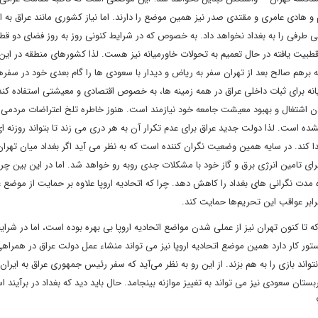
 هادی عامری و مقتدی صدر نیز همین موضع را دارند. اما نیاز کشوری مانند عراق به ای
طرفی را به بغداد نخواهد داد. به خصوص که در شرایط کنونی روز به روز فضای دو قطب
یت یافته در حال تعمیم به تحولات خاورمیانه نیز هست. لذا کشورهای منطقه در این 
ه برهم صالح بعد از تهران سفر به ریاض و دیدار با سعودی ها را گام بعدی خود در سفره
انه برای ثبات داخلی عراق در همه زمینه ها، به خصوص اقتصادی و معیشتی استفاده کند،
بردن اشتغال و بهبود معیشت جامعه خود نیازمند است. هنوز خاطره تلخ اعتراضات مردمی 
است. لذا دولت جدید عراق برای عدم تکرار آن به هر دری می زند تا بتواند روزنه ای 
کند. در سایه همین وضعیت نگران کننده است که به نظر می آید اگر بغداد میان تهرا
رای تامین انرژی برق و گاز خود با مشکلات جدی روبه رو خواهد شد. اما در این بین چر
تاه مدت نگرانی های بغداد را کاهش دهد. چرا که اتحادیه اروپا علاوه بر حمایت از موضع ع
 برابر عواقب این تحریم‌ها حمایت کند.
تا کنون تهران نیز از عملی شدن مواضع اتحادیه اروپا بی بهره بوده است، اما در شرای
ستور کار دارد همین موضع اتحادیه اروپا نیز می تواند منشاء عمل دولت عراق در همراهی
ند بازی را به هم بزند. از این رو به نظر می‌آید که سفر رئیس جمهوری عراق به ایران 
ان سعودی نیز می تواند به تغییز موازنه بینجامد. حال باید دید که بغداد در برآیند است