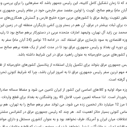
 که تا زمان تشکیل کامل کابینه، این رئیس جمهور باشد که سفرهایی را برای بررسی 
یگاه عراق در سطح منطقه انجام دهد. در این راستا 11 نوامبر(20 آبان ماه) برهم صالح، کویت را اولین مقصد سفر خارجی خود در مقام رئیس جمهور
به منظور تقویت روابط عراق با کشورهای عربی حوزه خلیج فارس و گسترش همکاری‌های م
یت برای ثبات بیشتر در عراق، آن هم در بستر وزن کشی بازیگران منطقه ای در زمین این
تا 2 روز بعد، ابوظبی و دیدار با محمد بن زاید آل نهیان، ولیعهد امارات متحده عربی در دستورکار برهم صالح بود تا ر
جمهوری عراق بتواند از جایگاه امارات متحده عربی به خصوص در حوزه اقتصادی به سود بازسازی عراق استفاد کند. در ادام
های دوره ای بغداد و رئیس جمهوری عراق بود تا در مدت کمتر از یک هفته برهم صالح سف
 کشورهای عربی خاورمیانه به عنوان راهبرد عراق در این شرایط داشته باشد.
س جمهوری عراق بتواند برای تکمیل پازل استفاده از پتانسیل کشورهای خاورمیانه از 
 که مهم ترین سفر رئیس جمهوری عراق تا به امروز ایران باشد، چرا که شرایط کنونی تحر
 گرفته است.
ه مواد اولیه و کالاهای اساسی این کشور از ایران تامین می شود و مضافا مساله صادرا
گاز ایران به عراق برای تولید انرژی هم از اهمیت بالایی برای بغداد برخوردار است. لذا مساله تعیین ضرب الاجل 45 روز واشنگتن به بغدا
از ایران در شرایط کنونی و نیز سطح مبادلات اقتصادی دو کشور که تا مرز 12 میلیارد دلار تخمین زده می شود، می تواند سفر برهم صالح را به تهران،
اس کنونی بسیار حائز اهمیت کند. هر چند که رئیس جمهوری عراق در کنفرانس مشترک
لافات میان ایران و آمریکا، طرف نخواهد بود و به‌ عنوان کشوری مستقل و دارای موا
ر مناقشه‌ تهران – واشنگتن تبدیل نخواهد شد؛ این موضعی است که قاطبه مقامات عراقی 