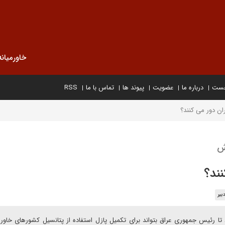
خاورمیانه
خست
درباره ما
عضویت
پیوند ها
تماس با ما
RSS
هران دور می کنند؟
اش
نند؟
بیر
ا رئیس جمهوری عراق بتواند برای تکمیل پازل استفاده از پتانسیل کشورهای خاورمی