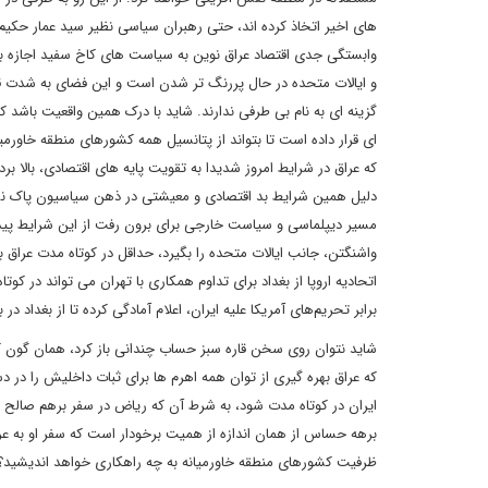
های اخیر اتخاذ کرده اند، حتی رهبران سیاسی نظیر سید عمار حکیم و
وابستگی جدی اقتصاد عراق نوین به سیاست های کاخ سفید اجازه بی 
و ایالات متحده در حال پررنگ تر شدن است و این فضای به شدت قطب
گزینه ای به نام بی طرفی ندارند. شاید با درک همین واقعیت باشد ک
ای قرار داده است تا بتواند از پتانسیل همه کشورهای منطقه خاورمی
که عراق در شرایط امروز شدیدا به تقویت پایه های اقتصادی، بالا 
دلیل همین شرایط بد اقتصادی و معیشتی در ذهن سیاسیون پاک نشده 
مسیر دیپلماسی و سیاست خارجی برای برون رفت از این شرایط پیدا 
واشنگتن، جانب ایالات متحده را بگیرد، حداقل در کوتاه مدت عراق ب
اتحادیه اروپا از بغداد برای تداوم همکاری با تهران می تواند در کو
برابر تحریم‌های آمریکا علیه ایران، اعلام آمادگی کرده تا از بغداد در
شاید نتوان روی سخن قاره سبز حساب چندانی باز کرد، همان گون که 
که عراق بهره گیری از توان همه اهرم ها برای ثبات داخلیش را در د
ایران در کوتاه مدت شود، به شرط آن که ریاض در سفر برهم صالح نتوا
برهه حساس از همان اندازه از همیت برخودار است که سفر او به عربست
ظرفیت کشورهای منطقه خاورمیانه به چه راهکاری خواهد اندیشید؟