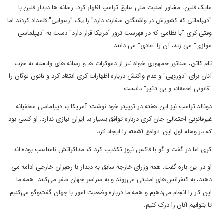
مایک فلین، مشاور امنیت ملی سابق ترامپ اظهار کرد، رسانه ها دیدار فلین با
"دیپلماتی که کشورش در واشنگتن سفارت دارد" را یک "رسوایی" قلمداد کردند اما
وقتی کری "با نظامی که در فهرست ترور آمریکا قرار دارد" دست به "دیپلماسی
موازی" می زند، آن را "عادی" می دانند.
تام کاتن، سناتور جمهوری خواه نیز از دموکرات ها و رسانه های وابسته به حزب
آنان برای "دورویی" و عدم واکنش درباره اظهارات کری انتقاد کرد و قانون لوگان را
"قانونی احمقانه و بی تاثیر" دانست.
دونالد ترامپ نیز این هفته در توییتر خود نوشت: آمریکا به دیپلماسی مخفیانه
غیرقانونی احتمالی جان کری درباره توافق بسیار بد ایران نیازی ندارد. او کسی بود
که در وهله اول این توافق آشفته را ایجاد کرد.
کری اما در گفت و گو با فاکس نیوز تکذیب کرد که مذاکراتش نامناسب بوده اند.
او در این باره گفت: همه وزرای خارجه سابق به دیدار با رهبران خارجی ادامه می
دهند، به کنفرانس‌های امنیتی می‌روند و به سراسر جهان سفر می‌کنند. همه ما
این کار را انجام می‌دهیم و همه ما درباره وضعیت امور با جهان گفت‌وگو می‌کنیم
تا بتوانیم آنان را درک کنیم.