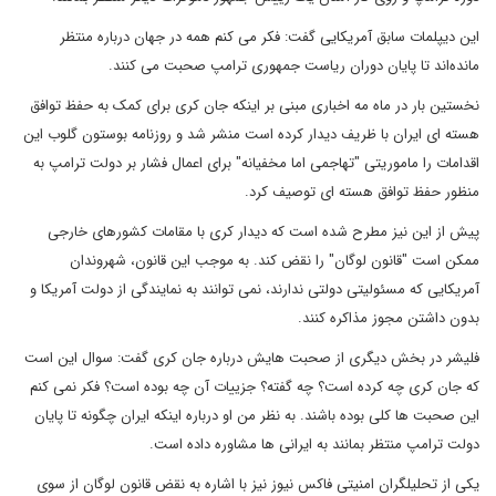
این دیپلمات سابق آمریکایی گفت: فکر می کنم همه در جهان درباره منتظر
مانده‌اند تا پایان دوران ریاست جمهوری ترامپ صحبت می کنند.
نخستین بار در ماه مه اخباری مبنی بر اینکه جان کری برای کمک به حفظ توافق
هسته ای ایران با ظریف دیدار کرده است منشر شد و روزنامه بوستون گلوب این
اقدامات را ماموریتی "تهاجمی اما مخفیانه" برای اعمال فشار بر دولت ترامپ به
منظور حفظ توافق هسته ای توصیف کرد.
پیش از این نیز مطرح شده است که دیدار کری با مقامات کشورهای خارجی
ممکن است "قانون لوگان" را نقض کند. به موجب این قانون، شهروندان
آمریکایی که مسئولیتی دولتی ندارند، نمی توانند به نمایندگی از دولت آمریکا و
بدون داشتن مجوز مذاکره کنند.
فلیشر در بخش دیگری از صحبت هایش درباره جان کری گفت: سوال این است
که جان کری چه کرده است؟ چه گفته؟ جزییات آن چه بوده است؟ فکر نمی کنم
این صحبت ها کلی بوده باشند. به نظر من او درباره اینکه ایران چگونه تا پایان
دولت ترامپ منتظر بمانند به ایرانی ها مشاوره داده است.
یکی از تحلیلگران امنیتی فاکس نیوز نیز با اشاره به نقض قانون لوگان از سوی