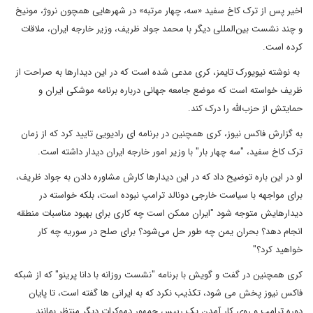
اخیر پس از ترک کاخ سفید «سه، چهار مرتبه» در شهرهایی همچون نروژ، مونیخ
و چند نشست بین‌المللی دیگر با محمد جواد ظریف، وزیر خارجه ایران، ملاقات
کرده است.
به نوشته نیویورک تایمز، کری مدعی شده است که در این دیدارها به صراحت از
ظریف خواسته است که موضع جامعه جهانی درباره برنامه موشکی ایران و
حمایتش از حزب‌الله را درک کند.
به گزارش فاکس نیوز، کری همچنین در برنامه ای رادیویی تایید کرد که از زمان
ترک کاخ سفید، "سه چهار بار" با وزیر امور خارجه ایران دیدار داشته است.
او در این باره توضیح داد که در این دیدارها کارش مشاوره دادن به جواد ظریف،
برای مواجهه با سیاست خارجی دونالد ترامپ نبوده است، بلکه خواسته در
دیدارهایش متوجه شود "ایران ممکن است چه کاری برای بهبود مناسبات منطقه
انجام دهد؟ بحران یمن چه طور حل می‌شود؟ برای صلح در سوریه چه کار
خواهید کرد؟"
کری همچنین در گفت و گویش با برنامه "نشست روزانه با دانا پرینو" که از شبکه
فاکس نیوز پخش می شود، تکذیب نکرد که به ایرانی ها گفته است، تا پایان
دوره ترامپ و روی کار آمدن یک رییس جمهور دموکرات دیگر منتظر بمانند.