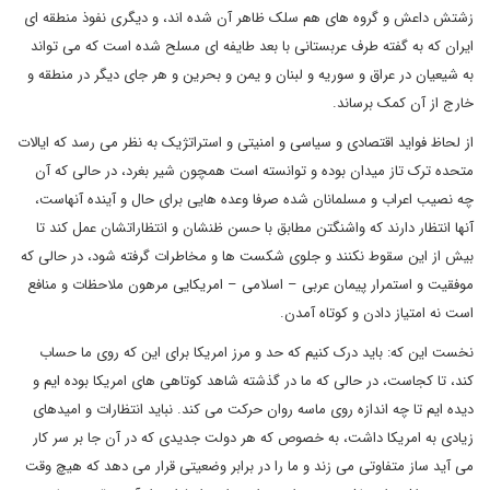
زشتش داعش و گروه های هم سلک ظاهر آن شده اند، و دیگری نفوذ منطقه ای
ایران که به گفته طرف عربستانی با بعد طایفه ای مسلح شده است که می تواند
به شیعیان در عراق و سوریه و لبنان و یمن و بحرین و هر جای دیگر در منطقه و
خارج از آن کمک برساند.
از لحاظ فواید اقتصادی و سیاسی و امنیتی و استراتژیک به نظر می رسد که ایالات
متحده ترک تاز میدان بوده و توانسته است همچون شیر بغرد، در حالی که آن
چه نصیب اعراب و مسلمانان شده صرفا وعده هایی برای حال و آینده آنهاست،
آنها انتظار دارند که واشنگتن مطابق با حسن ظنشان و انتظاراتشان عمل کند تا
بیش از این سقوط نکنند و جلوی شکست ها و مخاطرات گرفته شود، در حالی که
موفقیت و استمرار پیمان عربی – اسلامی – امریکایی مرهون ملاحظات و منافع
است نه امتیاز دادن و کوتاه آمدن.
نخست این که: باید درک کنیم که حد و مرز امریکا برای این که روی ما حساب
کند، تا کجاست، در حالی که ما در گذشته شاهد کوتاهی های امریکا بوده ایم و
دیده ایم تا چه اندازه روی ماسه روان حرکت می کند. نباید انتظارات و امیدهای
زیادی به امریکا داشت، به خصوص که هر دولت جدیدی که در آن جا بر سر کار
می آید ساز متفاوتی می زند و ما را در برابر وضعیتی قرار می دهد که هیچ وقت