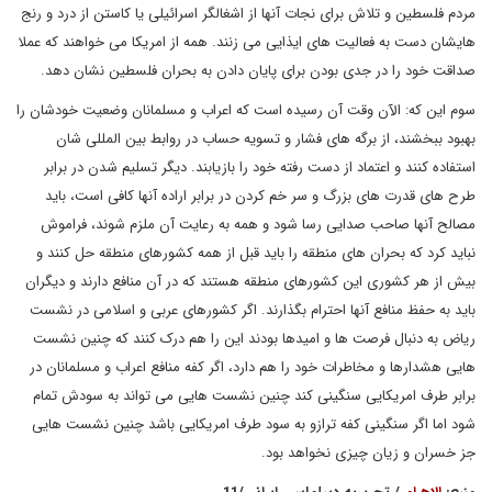
مردم فلسطین و تلاش برای نجات آنها از اشغالگر اسرائیلی یا کاستن از درد و رنج
هایشان دست به فعالیت های ایذایی می زنند. همه از امریکا می خواهند که عملا
صداقت خود را در جدی بودن برای پایان دادن به بحران فلسطین نشان دهد.
سوم این که: الآن وقت آن رسیده است که اعراب و مسلمانان وضعیت خودشان را
بهبود ببخشند، از برگه های فشار و تسویه حساب در روابط بین المللی شان
استفاده کنند و اعتماد از دست رفته خود را بازیابند. دیگر تسلیم شدن در برابر
طرح های قدرت های بزرگ و سر خم کردن در برابر اراده آنها کافی است، باید
مصالح آنها صاحب صدایی رسا شود و همه به رعایت آن ملزم شوند، فراموش
نباید کرد که بحران های منطقه را باید قبل از همه کشورهای منطقه حل کنند و
بیش از هر کشوری این کشورهای منطقه هستند که در آن منافع دارند و دیگران
باید به حفظ منافع آنها احترام بگذارند. اگر کشورهای عربی و اسلامی در نشست
ریاض به دنبال فرصت ها و امیدها بودند این را هم درک کنند که چنین نشست
هایی هشدارها و مخاطرات خود را هم دارد، اگر کفه منافع اعراب و مسلمانان در
برابر طرف امریکایی سنگینی کند چنین نشست هایی می تواند به سودش تمام
شود اما اگر سنگینی کفه ترازو به سود طرف امریکایی باشد چنین نشست هایی
جز خسران و زیان چیزی نخواهد بود.