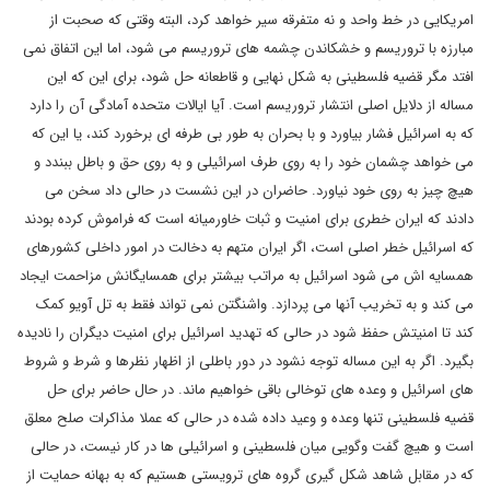
امریکایی در خط واحد و نه متفرقه سیر خواهد کرد، البته وقتی که صحبت از
مبارزه با تروریسم و خشکاندن چشمه های تروریسم می شود، اما این اتفاق نمی
افتد مگر قضیه فلسطینی به شکل نهایی و قاطعانه حل شود، برای این که این
مساله از دلایل اصلی انتشار تروریسم است. آیا ایالات متحده آمادگی آن را دارد
که به اسرائیل فشار بیاورد و با بحران به طور بی طرفه ای برخورد کند، یا این که
می خواهد چشمان خود را به روی طرف اسرائیلی و به روی حق و باطل ببندد و
هیچ چیز به روی خود نیاورد. حاضران در این نشست در حالی داد سخن می
دادند که ایران خطری برای امنیت و ثبات خاورمیانه است که فراموش کرده بودند
که اسرائیل خطر اصلی است، اگر ایران متهم به دخالت در امور داخلی کشورهای
همسایه اش می شود اسرائیل به مراتب بیشتر برای همسایگانش مزاحمت ایجاد
می کند و به تخریب آنها می پردازد. واشنگتن نمی تواند فقط به تل آویو کمک
کند تا امنیتش حفظ شود در حالی که تهدید اسرائیل برای امنیت دیگران را نادیده
بگیرد. اگر به این مساله توجه نشود در دور باطلی از اظهار نظرها و شرط و شروط
های اسرائیل و وعده های توخالی باقی خواهیم ماند. در حال حاضر برای حل
قضیه فلسطینی تنها وعده و وعید داده شده در حالی که عملا مذاکرات صلح معلق
است و هیچ گفت وگویی میان فلسطینی و اسرائیلی ها در کار نیست، در حالی
که در مقابل شاهد شکل گیری گروه های ترویستی هستیم که به بهانه حمایت از