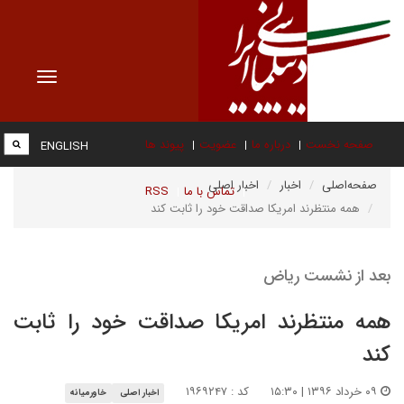
Toggle
vigation
صفحه نخست
درباره ما
عضویت
پیوند ها
ENGLISH
صفحه‌اصلی
اخبار
اخبار اصلی
تماس با ما
RSS
همه منتظرند امریکا صداقت خود را ثابت کند
بعد از نشست ریاض
همه منتظرند امریکا صداقت خود را ثابت
کند
۰۹ خرداد ۱۳۹۶ | ۱۵:۳۰
کد : ۱۹۶۹۲۴۷
اخبار اصلی
خاورمیانه