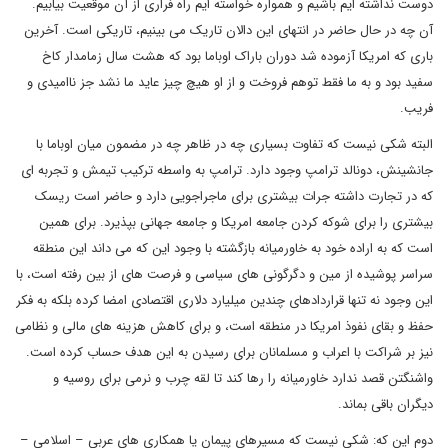
دوست نداشته ایم باشیم و همواره خواسته ایم راه فراری از آن موقعیت بیابیم.
آن چه در حال حاضر در انتهای این دالان تاریک می بینیم، تاریکی است. آخرین
باری که امریکا آزموده شد دوران باراک اوباما بود که هشت سال زمامدار کاخ
سفید بود و به ما فقط توهم فروخت و از او هیچ چیز عاید ما نشد جز ناامیدی و
فریب.
البته شکی نیست که تفاوت بسیاری چه در ظاهر چه در مضمون میان اوباما با
جانشینش، دونالد ترامپ وجود دارد. ترامپ به واسطه ترکیب تیمش و تجربه ای
که در تجارت داشته جرات بیشتری برای ماجراجویی دارد و حاضر است ریسک
بیشتری را برای شوکه کردن جامعه امریکا و جامعه جهانی بپذیرد. برای همین
است که به اراده خود به خاورمیانه بازگشته با وجود این که می داند این منطقه
سراسر پوشیده از مین و دگرگونی های سیاسی و فرصت های از بین رفته است، با
این وجود نه تنها قراردادهای چندین میلیارد دلاری اقتصادی امضا کرده بلکه به فکر
حفظ و بقای نفوذ امریکا در منطقه است، و برای کاهش هزینه های مالی و نظامی
نیز بر شراکت با اعراب و مسلمانان برای رسیدن به این هدف حساب کرده است.
واشنگتن قصد ندارد خاورمیانه را رها کند تا لقه چرب و نرمی برای روسیه و
دیگران باقی بماند.
دوم این که: شکی نیست که مسیرهای پیمان یا همکاری های عربی – اسلامی –