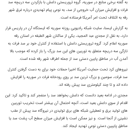
به گفته برخی منابع در سوریه، گروه تروریستی داعش با بازکردن سه دریچه سد
فرات و افزایش میزان آب خروجی از سد، به نوعی پیام تهدیدی درباره غرق شهر
رقه به ائتلاف تحت امر آمریکا فرستاده است.
به گزارش ایسنا، سایت شبکه رادیویی روزنه سوریه که ایستگاه آن در پاریس قرار
دارد، به نقل از مجدی عبد المجید، یکی از ساکنان شهر الطبقه در استان رقه
سوریه اعلام کرد: گروه تروریستی داعش با استفاده از کنترل خود بر سد فرات به
تازگی سه دریچه متعلق به توربین های این سد بزرگ را باز کرده که موجب بالا
آمدن آب در مناطق پایین دستی سد از جمله اطراف شهر رقه شده است.
نیروهای کرد تحت حمایت آمریکا اخیرا حملات خود برای به دست گرفتن کنترل
سد فرات، سومین و بزرگ ترین سد بر روی رودخانه فرات در سوریه را افزایش
داده اند و تا چند کیلومتری سد پیش رفته اند.
مجدی در ادامه بعید دانست که داعش بخواهد سد را منفجر کند و تاکید کرد: این
اقدام از سوی داعش بعید است، آنچه احتمال آن بیشتر است تخریب توربین
های تولید برق و تعطیلی شبکه های برق تولیدی در نیروگاه سد پیش از عقب
نشینی از آنجا است. و نیز ممکن است با افزایش میزان سطح آب پشت سد یا
مناطق پاییین دستی نوعی تهدید ایجاد کند.