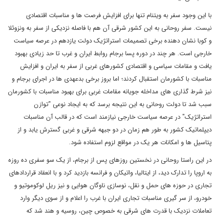
با این وجود سفر به ویتنام تنها برای افزایش فرصت ها و مناسبات اقتصادی
نیست. سفر روحانی به این کشور شرقی آن هم با فاصله نزدیکی از سفر به ونزوئلا
و کوبا نشان دهنده برخی تصمیمات استراتژیک دولت یازدهم در عرصه سیاست
خارجی است. هر چند در دوره پسا برجام روابط ایران و غرب تا حد زیادی بهبود
یافت و مقامات سیاسی و اقتصادی کشورهای غربی از سفر به ایران و افزایش
مناسبات با کشورمان استقبال کردند؛ اما بروز برخی بدعهدی ها در اجرای برجام و
نیز شرط گذاری های مداخله جویانه مقامات غربی برای بهبود مناسبات با کشورمان
سبب شد تا دولت روحانی به این نتیجه برسد که به ایجاد نوعی "توازن
استراتژیک" در عرصه سیاست خارجی نیازمند است که در قالب آن مناسبات
دیپلماتیک کشور به طور هم زمان در دو جبهه شرقی و غربی گسترش یابد و از
پتاسیل ها و امکانات هر یک در مواقع لزوم استفاده شود.
در این راستا روحانی در نخستین روزهای پس از برجام، از یک سو سفری ده روزه
به اروپا را تدارک دید، از ایتالیا، واتیکان و فرانسه بازدید کرد و با انعقاد قراردادهای
تجاری در حوزه های حمل و نقل، نوسازی ناوگان هوایی و نیز ریل لوکوموتیو و
خودرو، از سر گیری مناسبات تجاری ایران با غرب را اعلام و از سوی دیگر وارد
تعاملات نزدیک با قدرت های شرقی به خصوص چین، روسیه و هند شد که