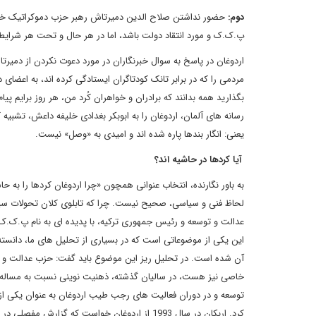
دوم:
حضور نداشتن صلاح الدین دمیرتاش رهبر حزب دموکراتیک خلق ها 
پ.ک.ک و مورد انتقاد دولت باشد، اما در هر حال و تحت هر شرایطی
اردوغان در پاسخ به سوال خبرنگاران در مورد دعوت نکردن از دمیرتاش
مردمی را که در برابر تانک کودتاگران ایستادگی کرده اند، به اعضا
بگذارید همه بدانند که برادران و خواهران کُرد من، هر روز برایم 
رسانه های آلمان، اردوغان را به ابوبکر بغدادی خلیفه داعش، تشبیه
یعنی: انگار بندها پاره شده اند و امیدی به «وصل» نیست.
آیا کردها در حاشیه اند؟
به باور نگارنده، انتخاب عنوانی همچون «چرا اردوغان کردها را به ح
لحاظ فنی و سیاسی، صحیح نیست. چرا که تابلوی کلان تحولات سیاس
عدالت و توسعه و رئیس جمهوری ترکیه، با پدیده ای به نام پ.ک.ک، م
این یکی از موضوعاتی است که در بسیاری از تحلیل های ما، دانسته
آن شده است. در تحلیل ریز این موضوع باید گفت: حزب عدالت و توس
خاصی نیز هست، در سالیان گذشته، ذهنیت نوینی نسبت به مساله کر
توسعه و در دوران فعالیت های رجب طیب اردوغان به عنوان یکی از