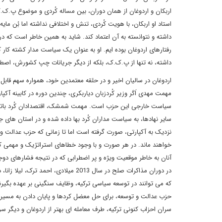
اربکان و اردوغان از همان دوران، بین مساله کُردی و موضوع پ.ک.ک،
استاد او اربکان، با هویت کُردی، تنش و اختلافی نداشته اما بُن م
داشته و نتوانسته به آن اعتماد کند. شاید به همین خاطر است که در
رفتارهای اردوغان بوده ایم. او به عنوان یک سیاست مدار کشته کار 
داشته، نه تنها از پ.ک.ک، بلکه از دیگر جریانات چپ کشورش، اصط
اردوغان در سالیان اخیر و در حلقه معتمدین خود، همواره سهم قابل 
مهمت مهدی اَکَر وزیر کُردزبان دیاربکری، چندین دوره در کابینه
سیاست خارجی این حزب است. مهمت شمشک، اقتصدادان کُرد بات
سایر نهادها، به سیاست مداران کُرد بها داده شده و در استان ها
نزدیک به آکپارتی، صورت گرفته است اما تا زمانی که حزب عدالت و
خواهند ماند. در هر صورت و با وجود خطاهای استراتژیک و مهمی که 
آنان به خاطر موقعیت ویژه و پر اضطرابی که در نتیجه فشارهای دوجا
در دوران مذاکرات صلح در سال 2013 م
که می توانند در توسعه سیاسی ترکیه، وظایف سنگینی بر عهده بگیرند
حزب عدالت و توسعه، برای حل معضل کردها و پایان دادن به مسیر پرپی
سران احزاب کنونی ترکیه، طرف معامله ای بهتر از اردوغان و دیگر سران