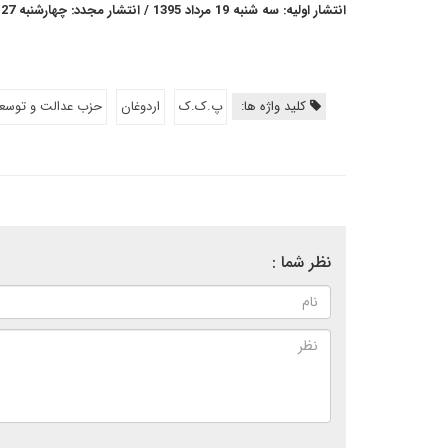
انتشار اولیه: سه شنبه 19 مرداد 1395 / انتشار مجدد: چهارشنبه 27 مرداد 1395
کلید واژه ها:
پ.ک.ک
اردوغان
حزب عدالت و توسع
نظر شما :