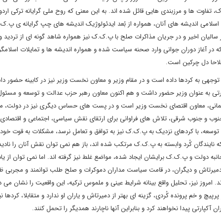
 تفاوت ها و مرزبندی هایی قائل شده اند. به این معنی که روح ملی گرایانه ترکی اردو
ایه اسلامی اندیشه های آنان، همواره از بُعد ایدئولوژیک اندیشه های چپ گرایانه ی پ.
 سالیان اخیر و در جریان مذاکرات صلح با پ.ک.ک نیز همواره شاهد گونه ای از تردید و 
که در آغاز دوران جوانی وارد صحنه سیاست شده و همواره اندیشه ها و تمایلات اسلامگرا
لاحا دل چرکین است.
توجهی به کردها داده است و در مقام وزیر و معاون نخست وزیر نیز در کابینه حضور داش
 آکپارتی به عنوان وزیر حضور داشت و هم اکنون معاون رهبر حزب عدالت و توسعه و مسئ
مانی، معاون اقتصای نخست وزیر است و در پست های حساس دیگری نیز در دولت، 
ی جنوب و جنوب شرقی، تلاش های فراوانی برای ارتقای نقش سیاسی، اجتماعی و اقتصادی
 توسعه، با کردهای نزدیک به پ.ک.ک نیز به توافق و تعامل نرسد، مشکلات به قوت خود 
نایندگان کُرد وابسته به پ.ک.ک مرتکب شده اند، باز هم نمی توان نقش آنان را نادی
نبه دولت و پ.ک.ک برایشان ایجاد شده، مواضع غلط نیز گرفته اند. اما نمی توان از یاد 
یلادی، احمد ترک، لیلا زانا، دمیرتاش و دیگران، در قامت سیاست مداران دموکرات و صلح طلب توانمند و مجرب
. امروز نیز، تحلیل واقع بینانه شرایط عینی و ملموس ترکیه، این واقعیت را نشان می 
چ و خم پرونده کُردی، گزینه ای بهتر از دمیرتاش و یاران او ندارد و متقابلا، کردها نی
 آکپارتی پیدا نخواهند کرد و بنابراین آنها ناچارند همدیگر را تحمل کنند.