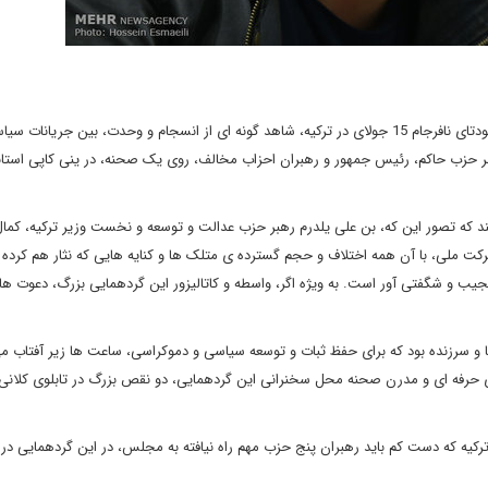
طی روزهای اخیر و پس از گذار از پیچ خطرناک کودتای نافرجام 15 جولای در ترکیه، شاهد گونه ای از انسجام و وحدت، بین جریانات
ر حزب حاکم، رئیس جمهور و رهبران احزاب مخالف، روی یک صحنه، در ینی کاپی استان
د که تصور این که، بن علی یلدرم رهبر حزب عدالت و توسعه و نخست وزیر ترکیه، کما
 ملی، با آن همه اختلاف و حجم گسترده ی متلک ها و کنایه هایی که نثار هم کرده ان
یب و شگفتی آور است. به ویژه اگر، واسطه و کاتالیزور این گردهمایی بزرگ، دعوت ها
ا و سرزنده بود که برای حفظ ثبات و توسعه سیاسی و دموکراسی، ساعت ها زیر آفتاب م
ی حرفه ای و مدرن صحنه محل سخنرانی این گردهمایی، دو نقص بزرگ در تابلوی کلانی
 که دست کم باید رهبران پنج حزب مهم راه نیافته به مجلس، در این گردهمایی در ک