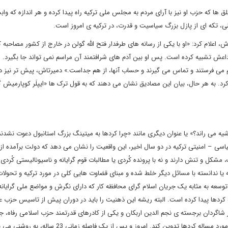
که حزب او نیز با آرای مردم به مجلس ملی ترکیه راه پیدا کرده و هر اندازه که وابس
، تکه ای از پازل بزرگ سیاسیت و قدرت، در ترکیه ی امروز است.
، اعلام کرد: «او با یکی از رسانه های طرفدار فتح الله گولن در خارج از کشور مصاحبه ک
ی داعش تشبیه کرده است. پس او بین آدم های شرافتمند آن مراسم نمی تواند جا بگیرد. ا
پیام می فرستند و تماس می گیرند و حساب آنها، از هم جداست.» دمیرتاش، پیش تر نیز در
 کرد. به هر حال، بیان این مصادیق نشان می دهند که به قول ترک ها «ایپلَر کوپارمیش گ
اشیه می راند؟» یا عنوان دیگری مانند «چرا کردها به میتینگ بزرگ استانبول دعوت نشدند
ی – امنیتی ترکیه در دو سال اخیر، این واقعیت را نشان می دهد که دولت برآمده از
شکل و تنش دارند و نه با پرونده کُردی یا مطالبات قوم گرایانه و ناسیونالیستی کُردی.
 یا ندانسته با مسائل دیگر خلط شده و مبنای قضاوت هایی کلی در مورد ترکیه و تحول
عه به مثابه یک جریان اسلام گرای محافظه کار که دارای نگرش و مواضع ملی گرایانه
دها پیدا کرده است. البته ریشه این ذهنیت را باید در دوران پیش از تاسیس حزب ع
 شاگردان برجسته ی نجم الدین اربکان و یکی از کادرهای قدرتمند حزب اسلامی رفاه، 
کرد. اربکان در سال 1993 از اردوغان خواست که گزارش مفصلی در مورد مساله کردها تدوین کند. امروز و پس از یک فاص