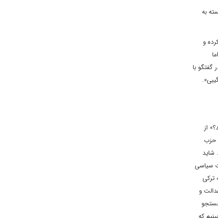
ته به
رده و
ما
 گفتگو با
یبی».
؟» از
 حزب
 شاید
ات سیاسی
 ترکی
دالت و
جستجو
له زمانی 23 ساله، به روشنی می بینیم که