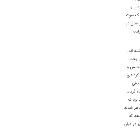
غان و
ک.ک نفرت
تعلل در
یانه
ته اند.
ول بخش
مجلس و
 کردهای
باقی
ده گرفت.
برد که
ی ظاهر شدند
دهد که
ز در میان