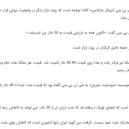
بی سی کپیتال مارکتس» کانادا نوشته است که روند بازار دیگر در وضعیت نزولی قرار ند
اکنون همه به بازیابی قیمت به 50 دلار می اندیشند.»
مله دلایل اثرگذار در روند بازار است.
روز دوشنبه قیمت نفت برنت برای مدت کوتاهی از 41 دلار در هر بشکه نیز فراتر رفت و بعدا روی قیمت 40.84 دلار تثبیت شد. قیمت هر بشگه ن
هفته گذشته هم «مایک ویتنر» رئیس بخش تحقیقات دارایی های موسسه «
به گفته کرافت، وضعیت روانی مثبت ایجاد شده در بازار ناشی از آن است که اعضای اوپک دریافته اند که نفت ارزان تر از 50 دلار، می 
و صادرات نفت خود نیست. کرافت می گوید ایران تنها کشوری است که کاهش بهای نفت 