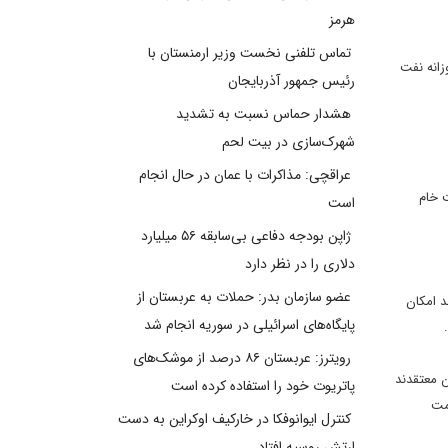
هرمز
تماس تلفنی نخست وزیر ارمنستان با
زانه نفت
رئیس جمهور آذربایجان
هشدار حماس نسبت به تشدید
شهرک‌سازی در بیت‌ لحم
عراقچی: مذاکرات با عمان در حال انجام
ت خام
است
ژاپن بودجه دفاعی بی‌سابقه ۵۶ میلیارد
دلاری را در نظر دارد
عضو سازمان بدر: حملات به عربستان از
د امکان
پایگاه‌های اسرائیلی در سوریه انجام شد
رویترز: عربستان ۸۶ درصد از موشک‌های
ی کارشناسان معتقدند
پاتریوت خود را استفاده کرده است
یمت
کنترل ایوانوفکا در خارکیف اوکراین به دست
ارتش روسیه افتاد