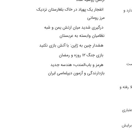
انفجار یک پهپاد در خاک بلغارستان نزدیک
ارد و
مرز رومانی
درگیری شدید میان ارتش یمن و شبه
نظامیان وابسته به عربستان
هشدار چین به ژاپن: با آتش بازی نکنید
بازی جنگ ۱۲ روزه و رمضان
فت خام وست
هرمز و باب‌المندب؛ هندسه جدید
بازدارندگی و آزمون دیپلماسی ایران
سوسایت جنریل» به سی ان بی سی گفته بود که قیمت نفت ابتدا تا 40 دلار بالا رفته و
تواند به کاهش رتبه اعتباری
برایش