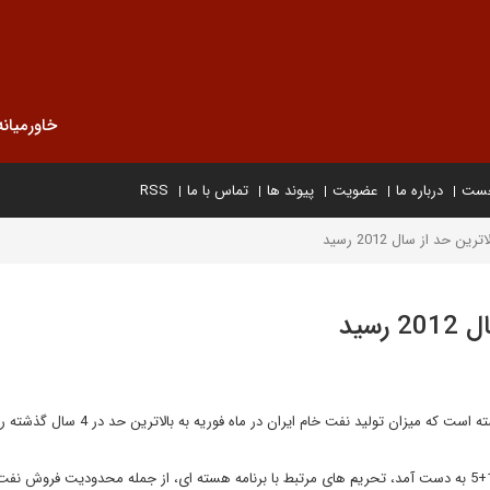
خاورمیانه
خست
درباره ما
عضویت
پیوند ها
تماس با ما
RSS
 حد از سال 2012 رسید
سید
میزان تولید نفت خام ایران در ماه فوریه به بالاترین حد در 4 سال گذشته رسید.
بر اساس توافقی که 23 تیر ماه امسال بین ایران و گروه موسوم به 1+5 به دست آمد، تحریم های مرتبط با برنامه هسته ای، از جمله محدودیت فروش