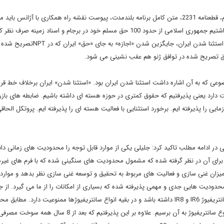
نقوی حسینی گفت: جلیلی معتقد است برای بررسی دقیق باید برجام، قطعنامه 2231، متن کامل برنامه بلندمدت، پیوست نقشه راه همکاری با آژانس بای
بررسی قرار گرفته شود. وی همچنین گفت که مطابق بررسی که ما داشتیم جمهوری اسلامی از حدود 100 حق مسلم خود در برجام و اسناد 
مبنای نادرستی در برجام پذیرفته شده که قابل قبول نیست. از جمله استثنا شدن ایران، جایگزین شدن
وق تصریح شده در توافق ژنو هم عقب نشینی می شود.
وعی که به آن اشاره داشت استثنا شدن ایران بود. «استثنا شدن» ایران برخلاف خط قرم
دارد یعنی پذیرفتیم که حقوق کمتری در حوزه هسته ای داشته باشیم. ضابطه های باز
ایی را پذیرفته ایم. برخورد استثنایی با فعالیت هسته ای را پذیرفته ایم. پروتکل الحاقی
ادامه مطلب تاکید کرد: جلیلی یکی از موارد قابل توجه را محدودیت های زمانی دا
ه و مراحل بعدی هم برای آن در نظر گرفته شده که مشمول محدودیت های سنگینی شده که با فرم های غیر
یزان غنی سازی و فعالیت های مربوط به تحقیق و توسعه غنی سازی نظر بدهد و موارد 
یسیون مشترک (8 کشور) هم ارائه گردد و بعد از 8 سال محدودیت هایی جدی و مهمی پذیرفته شده که بسیاری از امکانات را از ما می گیرد. 
بعد از 8 سال و ده ساله، ایران اجازه دارد؟ (نه می تواند) دویست سانتریفیوژ IR6 و IR8 داشته باشد و در بقیه انواع سانتریفیوژها ممنوعیت دارد
رسیدن به 190 هزار سو حدود ۴۰ سال طول می کشد تا با این دو نوع سانتریفیوژ به آن برسیم. علاوه بر این پذیرفتیم