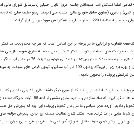
مامی اعضا تشکیل شد. میهمانان جلسه امروز آقایان جلیلی (دبیرسابق شورای عالی ام
اتمی) و باقری (معاون سابق شورای عالی امنیت ملی) بودند. پیرو جلسه قبلی که تاری
 همکارانش مورد بررسی قرار گرفت.
 شاخصه قضاوت و ارزیابی ما در برجام بر این اساس است که هر چه محدودیت ها کمتر 
تحریم ها بیشتر لغو شود. قطعنامه های شورای امنیت بیشتر لغو شود، محدودیت های تحقیق و توسعه کمتر شود. از ذیل ماده 
کمتر شود. نشاندهنده آن است که ما گامی به جلو برداشته ایم. آورده های ما چه بود تعداد سانتریفیوژها، راه اندازی فردو،
تبدیل رآکتور تهران به تولید، 450 کیلو مواد با غنای 20 درصد، تکمیل و بهره برداری از نیروگاه بوشهر، 100 تن آب سنگین، تبدیل قرص های سو
ن شرایطی پرونده را تحویل دادیم.
د: جلیلی در ادامه عنوان کرد که از سوی دیگر داشته های راهبردی داشتیم که عبار
از بی اعتبار کردن به کارگیری گزینه های ناامید سازی دشمن از تحریم ها، شکل گیری اقتصاد مقاومتی، ناامید سازی 
ا تحویل دادیم. آورده های سیاسی ما در زمان تحویل پرونده این بود که پذیرش حق هست
 گذاشتن چنین شرط هایی در مذاکرات، عدم استثنا شدن فعالیت هسته ای ایران، پذیرش مؤلفه های
ی ایران، وادار کردن طرف مقابل به ویژه آمریکایی ها مبنی بر غنی سازی ایران صورت