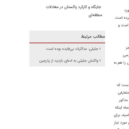
جایگاه و کارکرد پاکستان در معادلات
د مورد
منطقه‌ای
زمینه صرف نظر کرده است.
 «اجازه» به جای «حق» ایران که در NPTتصریح شده است و
مطالب مرتبط
ز
جلیلی: مذاکرات بی‌فایده بوده است
رسی
واکنش جلیلی به ادعای بازدید از پارچین
 را هم به
نست که
متعارفی
مذکور
از جمله اینکه
. مطابق محاسبه، برای
 که بعد از 8 سال همه سوخت مصرفی مورد نیاز