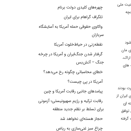
نیت ملی
چهره‌های کلیدی دولت برنام
خچه
تلگراف گراهام برای ایران
واکاوی حقوقی حمله آمریکا به آسایشگاه
سربازان
شود
نقطه‌زنی در حیاط‌خلوت آمریکا
41 خارج شویم، بازرسی های مان
گرفتار شدن جنگ‌ایران و آمریکا در چرخه
 پیشرفت 76 درصدی آب سنگین اراک،
جنگ – آتش‌بس
خت به میله های
خطای محاسباتی چگونه رخ می‌دهد؟
آمریکا در پی چیست؟
ت بودند
پیامدهای جانبی رقابت آمریکا و چین
دشمن از فتنه 88، ثبات جایگاه منطقه ای ایران از
رقابت ترکیه و رژیم صهیونیستی؛ آزمونی
ه ای
برای تسلط بر نظم جدید منطقه
 توافق
 گرفته
حجاز هسته‌ای نخواهد شد
چراغ سبز غنی‌سازی به ریاض