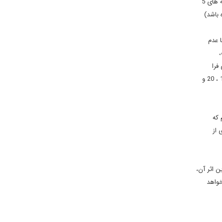
باید به خارج ارسال شود، ایران از آب سنگین برای همیشه محروم می شود. از غنی سازی 20 درصد محروم می شود (تامین نیاز رآکتور تهران هم با محموله های 5
 عدم
،
و نظارت های فرا
پروتکل برای مثال در برجام پذیرفتیم که فعالیت های برخلاف اجرای برجام را انجام ندهیم. چنین نظارتی فرا پروتکل الحاقی است که برای مدت های 10 ، 15 ، 20 و
 که
 از
 اثر آن،
خواهد