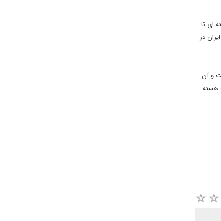
خواهد ماند. پرونده هسته ای تا
یران در
ت و آن
موضوع بحث هسته