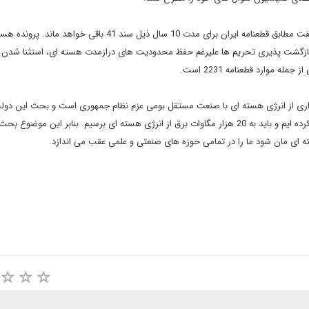
نماینده مردم ورامین در مجلس شورای اسلامی عنوان کرد: جلیلی گفت مطابق قطعنامه ایران برای مدت 10 سال ذیل سند 41 باقی 
. بازگشت پذیری تحریم ها علیرغم حفظ محدودیت های درازمدت هسته ای، استثنا شدن ا
موارد قطعنامه 2231 است.
داری از انرژی هسته ای با صنعت مستقل بومی عزم نظام جمهوری است و بحث این دول
دولت نیست. ما نیروهای هسته ای در استراتژی انرژیک را طراحی کرده ایم و باید به 20 هزار مگاوات برق از انرژی هسته ای برسیم. بنابر این 
 ای مان شود ما را در تمامی حوزه های صنعتی و علمی عقب می اندازد.