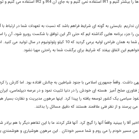
برگردد. اما یک سال امر مهمی نیست. می توانیم تعداد سانتریفیوژ ها را بیشتر کنیم و IR1 استفاده نمی کنیم و به جای 
ن نداریم. بایستی به گونه ای شرایط فراهم باشد که نسبت به تعهدات شما در ارتباط با
را جزء برنامه هایی گذاشته ایم که حتی اگر این توافق با شکست روبرو شود، آن را است
ایم که کار در این مورد ادامه پیدا کند. چرا؟گفتند اگر این کار را نکنیم شما به همان طراحی اولیه برمی گردید که 10 کیلو پلوتونیوم در سا
اهیم این اتفاق بیفتد که شرایط برای برگشت شما به راحتی مهیا نشود.
داشت. واقعاً جمهوری اسلامی با جنود شیاطین به چالش افتاده بود. اما کارش را کرد
ز فناوری صلح آمیز هسته ای خودش را در دنیا تثبیت نمود و در عرصه دیپلماسی، ایران 
فوذ سیاسی یک کشور توسعه یافته را پیدا کرد. اینها مرهون مدیریت و نظارت بسیار هو
رسند و از نظر فنی علاقمند هستند که دقیق مسائل را بدانند.
 را ببینید واقعاً آنها را گیج کرد. آنها فکر کردند ما با این تفاهم دیگر با هم برادر 
گوید من مسیر خودم را می روم و شما مسیر خودتان . این مرهون هوشیاری و هوشمندی 