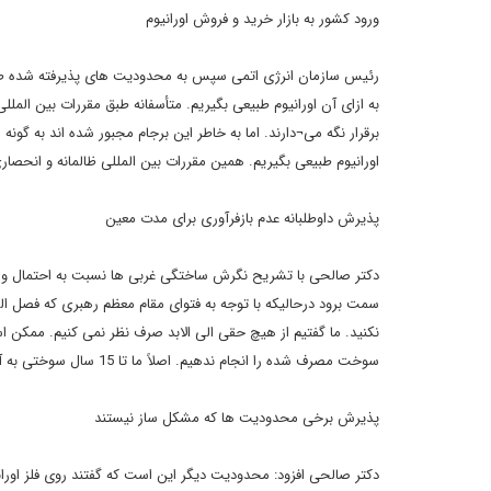
ورود کشور به بازار خرید و فروش اورانیوم
به ازای آن اورانیوم طبیعی بگیریم. متأسفانه طبق مقررات بین المل
اورانیوم طبیعی بگیریم. همین مقررات بین المللی ظالمانه و انحص
پذیرش داوطلبانه عدم بازفرآوری برای مدت معین
دکتر صالحی با تشریح نگرش ساختگی غربی ها نسبت به احتمال ورو
سمت برود درحالیکه با توجه به فتوای مقام معظم رهبری که فصل الخط
سوخت مصرف شده را انجام ندهیم. اصلاً ما تا 15 سال سوختی به آن مفهوم مصرف شده نداریم که بخواهیم روی آن بازفرآوری انجام دهیم.
پذیرش برخی محدودیت ها که مشکل ساز نیستند