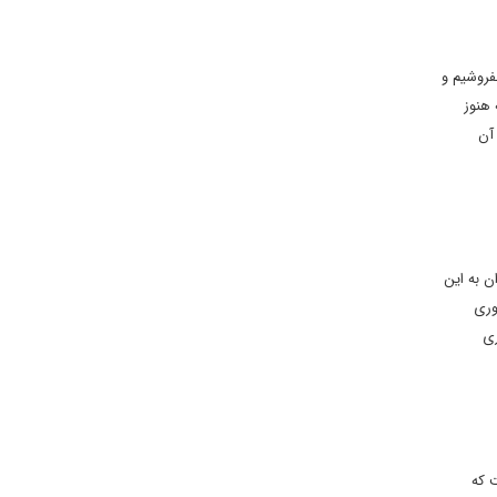
رجام قرار شد بفروشیم و
 هنوز
ازای آن
ن به این
وری
 15 سال ما بازفرآوری
وم 90 درصد غنی شده است که