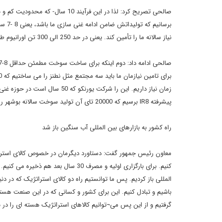
صالحی تصریح کرد: لذا در این فرآین
برسا
نیاز سالانه ما را تأمین کند. یعنی در حد 250 الی 300 تن اورانیوم طبیعی.
پیشرفته IR8 برسیم که 20000 تای آن تولید سوخت سالانه بوشهر را جواب می دهد. این یک دستاورد است.
راه کشور به بازارهای بین المللی آب سنگین باز شد
کنیم. برای بارگزاری اولیه و مصرف 30 
المللی باز کردیم. پس ما توانستیم راه دو کالای استراتژیک که در 
باشیم و تبادل کنیم. این برای کشور و کسانی که در این صنعت هستن
گرفتیم و از این پس می¬توانیم کالاهای استراتژیک هسته ای را در با