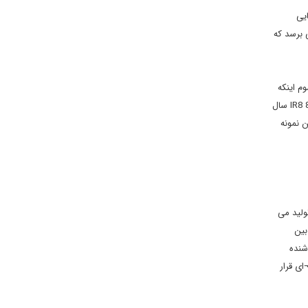
جایی
میزانی برسد که
می کردند. سوم اینکه
برای تامین نیازمان ما باید سه مجتمع مثل نطنز را می ساختیم که 150هزار سانتریفیوژ نسل IR1 را در آن جای دهیم. در حالیکه برای استفاده مطمئن از IR8 8-7 سال
د انبوه و مطمئن نمونه
متر یا بیشتر آب سنگین تولید می
 بین
شنده
ای قرار