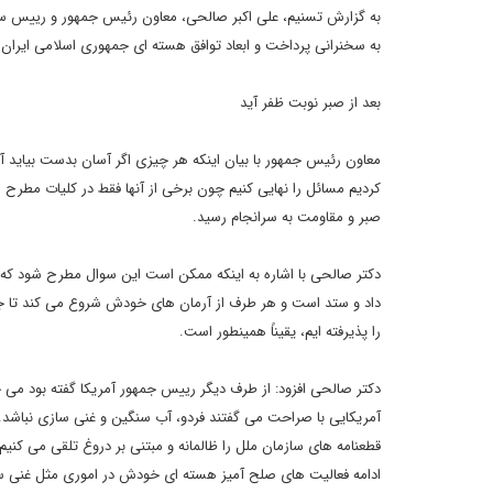
به گزارش تسنیم، علی اکبر صالحی، معاون رئیس جمهور و رییس ساز
به سخنرانی پرداخت و ابعاد توافق هسته ای جمهوری اسلامی ایران و کشورهای 1+5
بعد از صبر نوبت ظفر آید
معاون رئیس جمهور با بیان اینکه هر چیزی اگر آسان بدست بیاید 
کردیم مسائل را نهایی کنیم چون برخی از آنها فقط در کلیات مطرح ش
صبر و مقاومت به سرانجام رسید.
دکتر صالحی با اشاره به اینکه ممکن است این سوال مطرح شود که در
داد و ستد است و هر طرف از آرمان های خودش شروع می کند تا جای
را پذیرفته ایم، یقیناً همینطور است.
دکتر صالحی افزود: از طرف دیگر رییس جمهور آمریکا گفته بود می 
آمریکایی با صراحت می گفتند فردو، آب سنگین و غنی سازی نباشد. ا
قطعنامه های سازمان ملل را ظالمانه و مبتنی بر دروغ تلقی می کنیم
ادامه فعالیت های صلح آمیز هسته ای خودش در اموری مثل غنی ساز