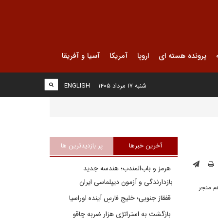
پرونده هسته ای
اروپا
آمریکا
آسیا و آفریقا
شنبه ۱۷ مرداد ۱۴۰۵
ENGLISH
آخرین خبرها
پر بازدیدترین ها
هرمز و باب‌المندب؛ هندسه جدید
بازدارندگی و آزمون دیپلماسی ایران
م منجر
قفقاز جنوبی؛ خلیج فارسِ آینده اوراسیا
بازگشت به استراتژی هزار ضربه چاقو