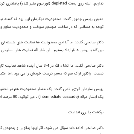
نداریم. البته روی بحث depleted (اورانیوم فقیر شده) پافشاری کردیم تا برای شیلدینگ از آن استفاده کنیم. بالاخره با اصرار این امتیاز را گرفتیم.
معاون رییس جمهور گفت: محدودیت دیگرمان این بود که گفتند نباید
توجه به مسائلی که در ساخت مجتمع سوخت و محدودیت منابع وجود
دکتر صالحی گفت: اما آیا این محدودیت ها فعالیت های هسته ای ما ر
نیروگاه با روس ها قرارداد بستیم . ان شاء الله فعالیت های عملیاتی از امسال شروع شود. برای سا
نیست. راکتور اراک هم که مسیر درست خودش را می رود .اما امتیا
رییس سازمان انرژی اتمی گفت: یک مقدار محدودیت هم در تحقیق و تو
یک آبشار میانه (intermediate cascade) ، می توانید، 80 درصد اطلاعات مورد نظر را بدست آورید. پس اینجا هم محدودیت ما آنچنانی نیست.
برگشت پذیری اقدامات
دکتر صالحی ادامه داد: سؤال می شود، اگر اینها بدقولی و بدعهدی ک