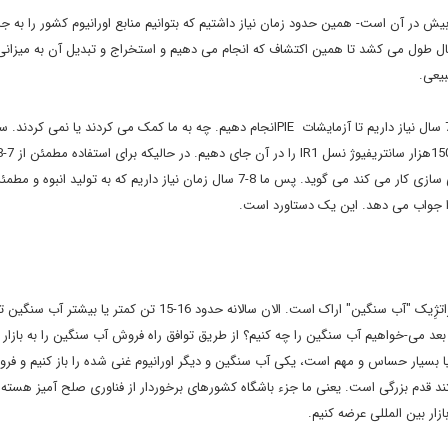
د 10 سال- که محدودیت کم و بیش در آن است- همین حدود زمان نیاز داشتیم که بتوانیم منابع اورانیوم کشور را به 
نیم که تولیداتش ضامن ادامه غنی سازی ما باشد، یعنی 8 -7 سال طول می کشد تا همین اکتشاف که انجام می دهیم و استخراج و تبدیل آن به 
صالحی ادامه داد: دوم اینکه برای ساخت سوخت مطمئن حداقل 8-7 سال نیاز داریم تا آزمایشات PIEانجام دهیم. چه به ما کمک می کردند یا ن
زمان نیاز داریم. این را شرکت یورنکو که 50 سال است در حوزه غنی سازی کار می کند می گوید. پس ما 8-7 سال زمان نیاز داریم که به تولی
معاون رئیس جمهور گفت: دستاورد دیگرمان در خصوص کالای استراتژِیک "آب سنگین" اراک است. الان سالانه حدود 16-15 تن ک
سال بعد هم ذخیره می کنیم. بعد می-خواهیم آب سنگین را چه کنیم؟ از طریق توافق راه فروش آب سنگین را به بازار
دنیا بسیار حساس و مهم است، یکی آب سنگین و دیگر اورانیوم غنی شده را باز کنیم و فرو
د قدم بزرگی است. یعنی ما جزء باشگاه کشورهای برخوردار از فناوری صلح آمیز هسته¬
زار بین المللی عرضه کنیم.