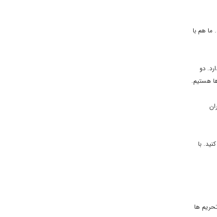
ما هم با
رد. دو
ایران
ید. با
تحریم ها