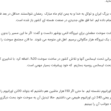
دید.
بزرگ ایران و توکل به خدا و به یمن ایام ماه مبارک رمضان نتوانستند حداقل در بعد فن
جام داده ایم. اما افق های جدیدی در صنعت هسته ای کشور باز شده است.
ساخت سوخت مطمئن برای نیروگاه اتمی بوشهر دانست و گفت: اگر ما این مسیر را بدون
ک نیروگاه هزار مگاواتی برسیم. اهل فن متوجه می شوند. ما الان مجتمع سوخت را 
دکتر صالحی با بیان امتناع روس ها از همکاری در ساخت سوخت ایرانی تحت لیسانس آنها و تلاش کشور در ساخت سوخت 20%، اضافه کرد: با تدا
 تحت لیسانس روسیه بسازیم. که خود پیشرفت بسیار مهمی است.
صالحی گفت: برخی عزیزان تصور می کنند ما روی ذخایر بی نهایت اورانیوم نشسته ایم. ما حتی اگر 0
سال بعد نمی دانستیم چه کنیم. برای همین مقدار باید حداقل 8 برابر یعنی 240 تن اورانیوم طبیعی می داشتیم. حالا تبدیل آن به سوخت خود بحث
جوانب آن را ببینیم.