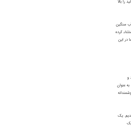
آن IR4 و IR2 استفاده می کنیم و تولید را بالا
 آب سنگین
ثناء کرده
ل تولید می کنید. اما در این
 و
به عنوان
شمندانه
شدیم. یک
یک