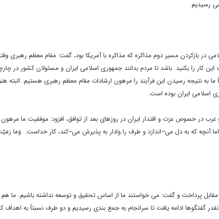
 می رسیدیم.
می در بازکردن مسیر دوم مذاکره که مذاکره با آمریکا بود، گفت: مقام معظم رهبری وقت
جت این کار را بکنید. باشد تا مردم بدانند جمهوری اسلامی ایران و مسئولان کشور در چار
ا به نتیجه رسیدن این فرآیند را مرهون ارشادات مقام معظم رهبری هستیم. البته هنو
وری اسلامی ایران بوده است.
 غرب در خصوص عزت و اقتدار ایران در روزهای بعد از توافق، افزود: موفقیت ما مرهون 
ه که به دل می¬اندازد و طرف را وادار به پذیرش می¬کند، کار خداست. وَمَا رَمَیْتَ إ
مقابل پرداخت و گفت: می خواستند ما از اساس تحقیق و توسعه نداشته باشیم. ما هم گ
گفتگوها ادامه یافت تا سرانجام به جمع بندی رسیدیم و دو طرف نسبتاً به اهداف کل