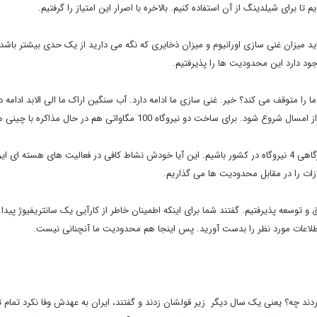
 میزان غنی سازی اورانیوم و میزان ذخایری که نگه می دارید از یک حدی بیشتر باشد. 
 دارد این محدودیت ها را پذیرفتیم.
ا متوقف می کند؟ خیر. غنی سازی ما ادامه دارد. آب سنگین اراک ما الی الابد ادامه دا
خت دو نیروگاه 100 مگاواتی هم در حال مذاکره با چینی ها هستیم.
دکتر صالحی گفت: ما انشا ء الله در 4-3 سال آینده شاهد فعالیت کارگاهی 4 نیروگاه در کشور باشیم. این آیا خودش نشاط کافی در فعالیت های هسته ای 
زات را در مقابل محدودیت ها می گذاریم.
سعه پذیرفتیم. گفتند شما برای اینکه اطمینان خاطر از کارآیی یک سانتریفیوژ پیدا کن
ردند چه؟ یعنی یک سال دیگر زیر قولشان زدند و گفتند، ایران به عهدش وفا نکرد تمام 