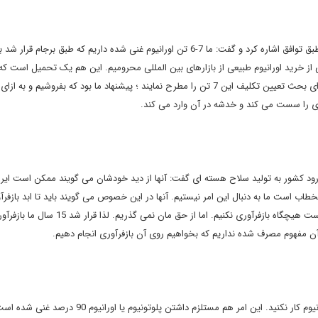
رئیس سازمان انرژی اتمی سپس به محدودیت های پذیرفته شده طبق توافق اشاره کرد و گفت: ما 7-6 تن اورانیوم غنی شده داریم که طبق ب
لی از خرید اورانیوم طبیعی از بازارهای بین المللی محرومیم. این هم یک تحمیل است که
برقرار نگه می¬دارند. اما به خاطر این برجام مجبور شده اند به گونه ای بحث تعیین تکلیف این 7 تن را مطرح نمایند ؛ پیشنهاد ما بود که بفروشیم و به 
اری را سست می کند و خدشه در آن وارد می کند.
د کشور به تولید سلاح هسته ای گفت: آنها از دید خودشان می گویند ممکن است ایرا
اب است ما به دنبال این امر نیستیم. آنها در این خصوص می گویند باید تا ابد بازفرآ
نکنید. ما گفتیم از هیچ حقی الی الابد صرف نظر نمی کنیم. ممکن است هیچگاه بازفرآوری نکنیم. اما از حق مان نمی گذریم. لذا قرار شد
دکتر صالحی افزود: محدودیت دیگر این است که گفتند روی فلز اورانیوم کار نکنید. این امر هم مستلزم داشتن پلوتونیوم یا اورانی