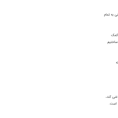
ی به تمام
 کمک
ساختیم
بیری که
15هزار ماشین هم داشتیم که بتواند 30تن اورانیوم را غنی کند،
 دیگری است.