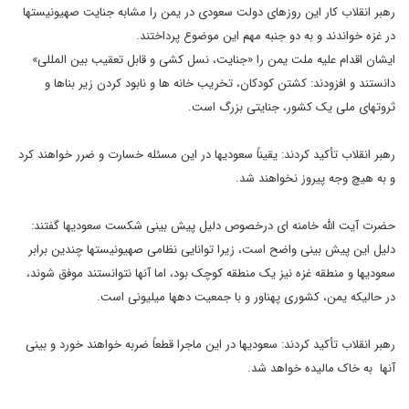
رهبر انقلاب کار این روزهای دولت سعودی در یمن را مشابه جنایت صهیونیستها
در غزه خواندند و به دو جنبه مهم این موضوع پرداختند.
ایشان اقدام علیه ملت یمن را «جنایت، نسل کشی و قابل تعقیب بین المللی»
دانستند و افزودند: کشتن کودکان، تخریب خانه ها و نابود کردن زیر بناها و
ثروتهای ملی یک کشور، جنایتی بزرگ است.
رهبر انقلاب تأکید کردند: یقیناً سعودیها در این مسئله خسارت و ضرر خواهند کرد
و به هیچ وجه پیروز نخواهند شد.
حضرت آیت الله خامنه ای درخصوص دلیل پیش بینی شکست سعودیها گفتند:
دلیل این پیش بینی واضح است، زیرا توانایی نظامی صهیونیستها چندین برابر
سعودیها و منطقه غزه نیز یک منطقه کوچک بود، اما آنها نتوانستند موفق شوند،
در حالیکه یمن، کشوری پهناور و با جمعیت دهها میلیونی است.
رهبر انقلاب تأکید کردند: سعودیها در این ماجرا قطعاً ضربه خواهند خورد و بینی
آنها به خاک مالیده خواهد شد.