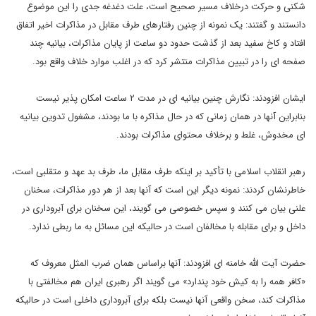
شکنی و حرکت درخلاف مسیر صحیح است، علت دغدغه جدی را این موضوع
دانستند و گفتند: یک نمونه از چنین رفتارهای طرف مقابل در مذاکرات اخیر اتفاق
افتاد و کاخ سفید بعد از گذشت حدود دو ساعت از پایان مذاکرات، بیانیه چند
صفحه ای را در تبیین مذاکرات منتشر کرد که در اغلب موارد خلاف واقع بود.
ایشان افزودند: نگارش چنین بیانیه ای در مدت ۲ ساعت امکان پذیر نیست
بنابراین آنها در همان زمانی که در حال مذاکره با ما بودند، مشغول تدوین بیانیه
ای مخدوش، غلط و برخلاف محتوای مذاکرات بودند.
رهبر انقلاب اسلامی با تأکید بر اینکه طرف مقابل ما، طرف بد عهد و متقلبی است،
خاطرنشان کردند: نمونه دیگر این است که آنها بعد از هر دور مذاکرات، سخنان
علنی بیان می کنند و سپس خصوصی می گویند، این سخنان برای آبروداری در
داخل و برای مقابله با مخالفان است در حالیکه این مسائل به ما ربطی ندارد.
حضرت آیت الله خامنه ای افزودند: آنها براساس همان ضرب المثل معروف که
«کافر همه را به کیش خود پندارد» می گویند اگر رهبری ایران هم مخالفتی با
مذاکرات کند، سخن واقعی آنها نیست بلکه برای آبروداری داخلی است در حالیکه