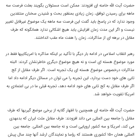
حضرت آیت الله خامنه ای افزودند: ممکن است مسئولان بگویند بعلت فرصت سه
ماهه برای رسیدن توافق، زمان زیادی بمنظور بحث و شنیدن سخنان منتقدین
وجود ندارد که در پاسخ باید گفت این فرصت سه ماهه یک موضوع غیرقابل تغییر
نیست و اگر این مدت زمان افزایش یابد هیچ اشکالی ندارد همانگونه که طرف
مقابل در برهه ای از مذاکرات، زمان را هفت ماه عقب انداختند.
رهبر انقلاب اسلامی در ادامه بار دیگر با تأکید بر اینکه مذاکره با امریکاییها فقط در
مورد موضوع هسته ای است و نه هیچ موضوع دیگری خاطرنشان کردند: البته
مذاکرات درخصوص موضوع هسته ای یک تجربه است. اگر طرف مقابل از کج
تابی های خود دست بردارد، این تجربه را می توان در مسائل دیگر ادامه داد اما
اگر طرف مقابل به کج تابی های خود ادامه دهد، تجربه قبلی ما در بی اعتمادی به
امریکا تقویت خواهد شد.
حضرت آیت الله خامنه ای همچنین با اظهار گلایه از برخی موضع گیریها که طرف
مقابل را جامعه بین المللی می داند افزودند: طرف مقابل ملت ایران که بدعهدی
می کند، امریکا و سه کشور اروپایی است و نه جامعه بین المللی. جامعه بین
المللی همان ۱۵۰ کشوری هستند که رؤسا و نمایندگان ارشد آنها چند سال پیش