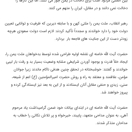
بین المللی مردود است برای دخالت در یمن جور می کنند، اما این کارها را
دخالت نمی دانند و در مقابل، ایران را متهم می کنند.
رهبر انقلاب، ملت یمن را ملتی کهن و با سابقه دیرین که ظرفیت و توانایی تعیین
دولت خود را دارد خواندند و مجدداً تأکید کردند: لازم است دولت سعودی هرچه
زودتر دست از این جنایت های فاجعه بار بردارد.
حضرت آیت الله خامنه ای نقشه اولیه طراحی شده توسط بدخواهان ملت یمن را،
ایجاد خلأ قدرت و بوجود آوردن شرایطی مشابه وضعیت بسیار بد و رقت بار لیبی
خواندند و گفتند: خوشبختانه در تحقق چنین هدفی ناکام ماندند زیرا جوانان
مؤمن، علاقمند و معتقد به راه و روش حضرت امیرالمؤمنین (ع) اعم از شیعه،
سنی، زیدی و حنفی مقابل آنان ایستادند و از این به بعد نیز ایستادگی کرده و
پیروز خواهند شد.
حضرت آیت الله خامنه ای در ابتدای بیانات خود ضمن گرامیداشت یاد مرحوم
آهی، به عنوان مداحی متعهد، پایبند، خیرخواه و پر تلاش نکاتی را خطاب به
مداحان متذکر شدند.