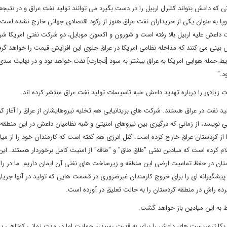
که داعش بتواند کنترل اربیل را در دست بگیرد می توانند تولید نفت عراق و در نتیج
اروپا به عنوان یکی از خریداران نفت عراق هنوز از رکود اقتصادی جهانی خارج نشده اس
داعش علیه اربیل بالا رفته است و شورون و اکسون موبایل، دو شرکت نفتی امریکا شر
ش بینی می کنند که مداخله نظامی امریکا در عراق جلوی این افزایش قیمت را خواهد گرف
یط حمله هوایی امریکا به عراق بیشتر به سود [تجارت] نفت خواهد بود و در نهایت سدی
د."
ات زیادی را درباره تهدید داعش علیه تاسیسات تولید نفت عراق منتشر کرده اند.
ید نفت در عراق هستند. شرکت های بریتانیایی هم تخلیه نیروهایشان از عراق را آغاز کرد
ی نویسد، از زمانی که درگیری بین نیروهای امنیتی و شبه نظامیان داعش در این منطقه 
ز کردستان عراق خارج کرده است. گنل انرژی هم گفته است که کارمندان خود را از میا
علام کرده است که میادین نفتی "طاق طاق" و "طاقه" از امنیت کامل برخوردار هستند. ا
ردستان در حفظ تمامیت ارضی این منطقه و زیرساخت های نفتی آن ایمان داریم. ما در را
پیشگیرانه ای را برای خروج کارمندان غیرضروری در قسمت هایی که تولید در آنها جریان
رده راش در منطقه کردستان را به حالت تعلیق در آورده است.
 به این میادین باز خواهد گشت.
مریکا تروریست های داعش را برای به قدرت رسیدن حمایت اما در مدت زمانی کوتاهی پ