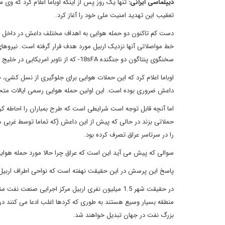
دیپلماسی ایرانی:
تنها یک روز پس از اینکه اوباما اعلام کرد که و
تعقیب این تهدید امنیت ملی خود را آغاز کرد.
دست کم تاکنون دو حمله هوایی به اهداف مختلف داعش در داخل عرا
خط مواصلاتی آنها نزدیک اربیل مورد هدف قرار گرفته است. نیروهای
سخنگوی پنتاگون دو جنگنده
FA
-18s
که از ناوبر امریکایی در خلیج 
اوباما اعلام کرد که این حملات هوایی برای جلوگیری از نسل کشی
داعش ضروری بوده است. این اولین حمله هوایی رسمی ایالات متحده در داخل
اما آنچه قابل توجه است شرایطی است که طرح بمباران را احاطه ک
حملاتی بزند در حالی که پیش از این داعش (که تماما توسط غربی
را در سرتاسر عراق تصرف کرده بود.
سوالی که پیش می آید این است که عراق چرا حالا مورد حمله هوایی 
پاسخ این پرسش در این حقیقت نهفته است که نواحی اطراف اربیل 
در حقیقت شهر 1.5 میلیون نفری اربیل مرکز اجرایی ص
منطقه بسیار وسیع هستند به طوری که کردها اغلب ادعا می کنند در 
بزرگ نفت در جهان تبدیل خواهند شد.