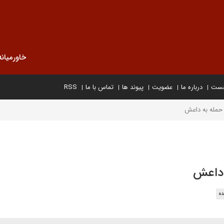
خاورمیانه
خست
درباره ما
عضویت
پیوند ها
تماس با ما
RSS
 حمله به داعش
 داعش
ده