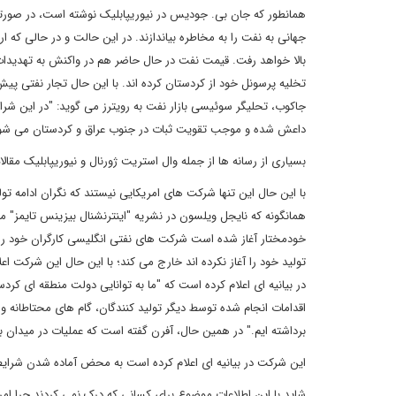
همانطور که جان بی. جودیس در نیوریپابلیک نوشته است، در صورتی 
جهانی به نفت را به مخاطره بیاندازند. در این حالت و در حالی که 
بالا خواهد رفت. قیمت نفت در حال حاضر هم در واکنش به تهدیدات 
تخلیه پرسونل خود از کردستان کرده اند. با این حال تجار نفتی پی
جاکوب، تحلیگر سوئیسی بازار نفت به رویترز می گوید: "در این شرا
داعش شده و موجب تقویت ثبات در جنوب عراق و کردستان می شو
بسیاری از رسانه ها از جمله وال استریت ژورنال و نیوریپابلیک مقال
با این حال این تنها شرکت های امریکایی نیستند که نگران ادامه تول
همانگونه که نایجل ویلسون در نشریه "اینترنشنال بیزینس تایمز" م
خودمختار آغاز شده است شرکت های نفتی انگلیسی کارگران خود را ا
تولید خود را آغاز نکرده اند خارج می کند؛ با این حال این شرکت ا
در بیانیه ای اعلام کرده است که "ما به توانایی دولت منطقه ای ک
اقدامات انجام شده توسط دیگر تولید کنندگان، گام های محتاطانه و 
برداشته ایم." در همین حال، آفرن گفته است که عملیات در میدان ب
این شرکت در بیانیه ای اعلام کرده است به محض آماده شدن شرایط
شاید با این اطلاعات موضوع برای کسانی که درک نمی کردند چرا ا