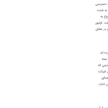
ه دسترسی
ت به شدت
وع به
ت. اولیور
 در مقابل
ه اند.
نیمه
دینی که
ین شرکت
ستای
 ندارد،
س از آن