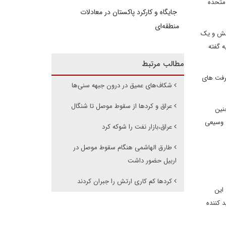
 متحده
جایگاه و کارکرد پاکستان در معادلات
منطقه‌ای
اعش و یک
ه گفته
مطالب مرتبط
شرفت های
شکاف‌های عمیق در درون جبهه سنی‌ها
عراق و کردها از سقوط موصل تا شنگال
نین
 وسیعی
عراق،بازار نفت را شوکه کرد
طارق الهاشمی هنگام سقوط موصل در
اربیل حضور داشت
کردها کم کاری ارتش را جبران کردند
 این
 کننده