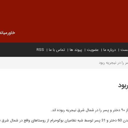
خاورمیانه
خست
درباره ما
عضویت
پیوند ها
تماس با ما
RSS
ند.
به گزارش تسنیم به نقل از آسوشیتدپرس، شاهدان عینی از ربوده شدن 60 دختر و 31 پسر توسط شبه نظامیان بوکوحرام از روستاهای واقع در شما