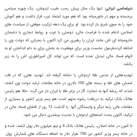
دیپلماسی ایرانی
: تنها یک سال پیش رجب طیب اردوغان، یک چهره سیاسی
برجسته و مهم در خاورمیانه بود که هم مورد اعتماد غرب قرار داشت و هم آغوش
خود را به سوی شرق باز کرده بود. او برای یک دهه ترکیب موفقی از سیاست های
اسلامی ادغام شده با فراست مالی، دوستی با غرب و روابط تجاری با دشمنان
خارومیانه ای اش مانند ایران را رهبری می کرد.اکنون با بحرانی که دولت وی را
احاطه کرده،فرمول نخست وزیر برای موفقیت به عاملی برای به دام انداختن او به
اتهام فساد مالی تبدیل شده است که می تواند کل امپراطوری اش را به زیر
بکشد.
تهدیدهایی از جنس طلا اردوغان را نشانه گرفته اند. تهدید هایی که در قاب
شمش های طلا و بسته های 100 دلاری در خانه مقامات ارشد دولت وی کشف
شدند که ریشه آنها به تجارت گاز در برابر طلا با ایران باز می گردد. حالا هم رئیس
هالک بانک ترکیه به دریافت رشوه متهم است هم پسر وزیر کشور و بسیاری از
مقامات عالی رتبه دیگر و وابستگان آنها. با گذشت 12 روز از افشای فساد مالی در
ترکیه، اکنون بحث استعفای اردوغان با جدیت بیشتری دنبال می شود.
تا کنون در خانه اصلان، رئیس هالک بانک 4 و نیم میلیون دلار پول کشف شده و
در خانه پسر وزیر کشور نیز 750 هزار دلار به اضافه دستگاه های شمارش پول.