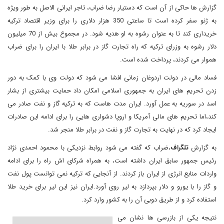
گزارش ها حاکی از آن است که دستیار رضا ضراب، تاجر ایرانی الاصل به طور ویژه
به ژنو سفر کرده است تا ساعتی 350 هزار دلاری را برای وزیر اقتصاد ترکیه
خریداری کند تا به عنوان رشوه به او هدیه شود. در مجموع بیش از 70 میلیون
دلار رشوه به وزرای ترکیه که راه تجارت گاز در برابر طلا با ایران را برای ضراب
هموار می کردند، پرداخت شده است.
فساد مالی در دولت اردوغان زمانی افشا می شود که دولت وی با کمک به دور
زدن تحریم های ایران به جمهوری اسلامی امکان داد حمایت بیشتری از بشار
اسد در سوریه به عمل آورد. ایران مدت هاست که به ترکیه گاز و نفت صادر می
کند،اما تحریم های مالی آمریکا و اروپا دشواری هایی را برای ادامه این صادرات
ایجاد کرد که در نهایت به تجارت گاز و نفت در برابر طلا منجر شد.
به گزارش
تلگراف
،ضراب که گفته می شود روابط نزدیکی با محمود احمدی نژاد
رئیس جمهور سابق ایران داشته است، به همراه شرکای اش راه را برای ادامه
واردات منابع انرژی از ایران باز کردند. از آنجایی که ترکیه نمی توانست پول نفت
و گاز را با یورو و دلار بپردازد به لیر روی آورد.ایران نیز این لیر برای خرید طلا
استفاده کرد و از طریق دوبی آن را به کشور وارد کرد.
نتیجه یکی از بازرسی ها نشان می