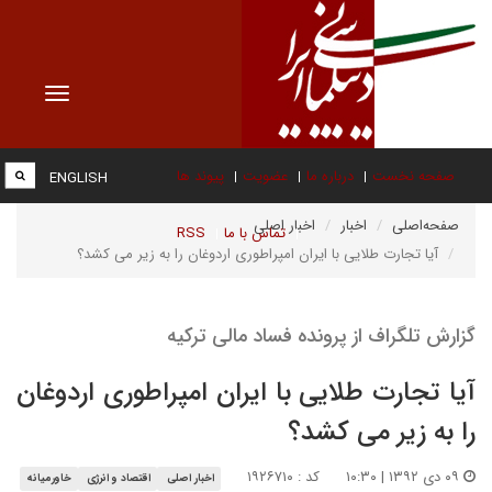
Toggle
vigation
صفحه نخست
درباره ما
عضویت
پیوند ها
ENGLISH
صفحه‌اصلی
اخبار
اخبار اصلی
تماس با ما
RSS
آیا تجارت طلایی با ایران امپراطوری اردوغان را به زیر می کشد؟
گزارش تلگراف از پرونده فساد مالی ترکیه
آیا تجارت طلایی با ایران امپراطوری اردوغان
را به زیر می کشد؟
۰۹ دی ۱۳۹۲ | ۱۰:۳۰
کد : ۱۹۲۶۷۱۰
اخبار اصلی
اقتصاد و انرژی
خاورمیانه