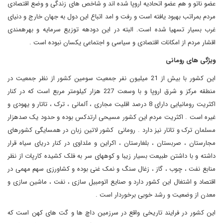
عضو ناتو و هم عضو اتحادیه اروپا شده اند و شاخص های زندگی و وضع اقتصادی
مردم بمراتب بهبود یافته است و رفت و امد اتباع این دول به جهان خارج و دنیای
غرب بسیار تسهیا شده است. البته در این دودهه توزیع سرمایه و بهرهمندی
اقشار مردم از امکانات اقتصادی و سیاسی و اجتماعی یکسان نبوده است .
ویژگی های رومانی
این کشور با بیش از 21 میلیون نفر جمعیت سومین کشور از نظر جمعیت در
منطقه مرکز و شرق اروپا و با وسعت 227 هزار کیلومتر مربع است که در کنار
اکثریت رومانیایی دارای 8 درصد اقلیت مجاری ، آلمانی ، ترک ، تاتار و یهودی و
غیره است . اکثریت مردم این کشور مسیحی ارتدکس بوده و حدود یک صدهزار
مسلمان ترک و تاتار نیز دارد . رومانی کشور لاتین زبان در همسایگی کشورهای
مجارستان ، صربستان ، بلغارستان ، اکراین و ملداوی در کنار دریای سیاه قرار
داشته و با داشتن طبیعت بسیار زیبا و کوههای سر به فلک کشیده کارپات از نظر
منابع نفت ، چوب ، گاز ، زغال سنگ و نمک غنی بوده و کشاورزی سهم مهمی در
اقتصاد و اشتغال این کشور دارد و صنایع اتومبیل سازی ، نفت ، ماشین سازی و
معدن از وضعیت و رشد خوبی برخوردار است .
این کشور در فرایند تاریخی واقع در سرزمین داچ ها و گت های کهن است که