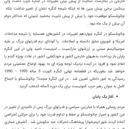
خارجی در بخارست حکایت از پیش بینی تغییرات در کنگره حزب داشت ولی
برعکس برخی پیش بینی ها نه اینکه نتیجه کنگره نشان از تغییر نداشت بلکه
چائوشسکو موقعیت خود را بیش از پیش تثبیت بخشید تثبیتی که حداکثر دوام
آن بیش از یک ماه نبود .
چائوشسکو در کنگره چهاردهم تغییرات در کشورهای همسایه را نتیجه مداخلات
امریکا و شوروی سابق دانسته و اصلاحات را کودتای نرم قدرتهای بزرگ بر علیه
سوسیالیسم مبتنی بر ارزشهای مارکسیت ـ لنینیست نامید ولی در این کنگره
پایان باز پرداخت بدهیهای خارجی کشور و خودکفایی کشور در غلات بویژه گندم را
اعلام نمود و افزود در آینده نزدیک توجه ویژه ای به بهبود اوضاع معشیتی مردم
خواهد شد بطوریکه در قطعنامه نهایی کنگره الویت 5 ساله 1995 – 1990
رسیدگی به امور داخلی تعیین شد . در این کنگره مجددا" چائوشسکو با اجماع
کامل به عنوان رهبر حزب کمونیست برای یک دوره 5ساله انتخاب گردید.
آغاز یک پایان
مردم رومانی همراه با مبارزین سیاسی و قدرتهای بزرگ پس از ناامیدی از تغییر در
این کشور و اصرار چائوشسکو بر حفظ و تداوم قدرت خود را برای حرکتی اعتراضی
آماده کردند شهر تیمیشوارا پیشاهنگ تحرکات ضد حکومتی شد . کشیش مجاری