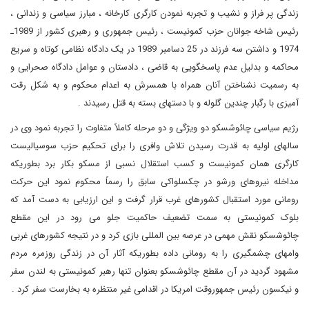
زندگی پر فراز و نشیب و تجربه نمودن کارگری کارخانه ، مبارز سیاسی و زندانی ،
رئیس شاخه جوانان حزب کمونیست ، رئیس جمهوری و رهبری کشور از 1989ـ
1974 و داشتن سه فرزند در 25 دسامبر 1989 در یک دادگاه نظامی کوتاه و سریع
محاکمه و بدلیل عدم پاسخگویی به قاضی ، دادستان و عوامل دادگاه صحرایی و
به رسمیت نشناختن آنان همراه با همسرش به اعدام محکوم و به شکل رقت
آمیزی با رگبار چندین گلوله و با دستهای بسته به قتل رسیدند .
رژیم سیاسی چائوشسکو دو ویژگی و دو مرحله کاملاً متفاوت را تجربه نمود وی در
سالهای اولیه به قدرت رسیدن تلاش وافری را برای تحکیم حزب سوسیالیست
کارگری همان کمونیست و کسب استقلال نسبی از مسکو بکار برد بطوریکه
مداخله نیروهای ورشو در چکسلواکی سابق را رسماً محکوم نمود این حرکت
رومانی مورد استقبال کشورهای غرب قرار گرفت و این ارزیابی به دست آمد که
بلوک کمونیستی به سمت تضعیف حاکمیت جلو می رود در این مقطع
چائوشسکو نقش مهمی در عرصه بین المللی بازی کرد و در نتیجه کشورهای غربی
وامهای چشمگیری را به رومانی داده بطوریکه آثار آن در زندگی روزمره مردم
مشهود گردید در آن مقطع چائوشسکو بعنوان تنها رهبر کمونیستی به لندن سفر
و نیکسون رئیس جمهوروقت امریکا در اقدامی غیر منتظره به بخارست سفر کرد .