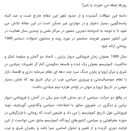
روزها غبطه می خورند یا خیر؟
دامنه این سؤالات گسترده و از حدود ثغور این مقاله خارج است و صد البته
پاسخگویی بسیار دشوار و در مواردی غیر ممکن است در این مقاله تلاش می
شود تا با توجه به اندوخته تجربی حضور در مراکز علمی و چندین سال فعالیت در
این کشور تصویر هرچند مختصر در مورد روند و محتوی تحولات دسامبر 1989
رومانی ارائه شود .
سال 1989 بعنوان زمان فروپاشی دیوار برلین ، اتحاد دو آلمان و سقوط تفکر و
حاکمیت کمونیسم بعنوان یک ایده و فلسفه حکومتی آغاز گر تغییرات بنیادین در
شرق و مرکز اروپا و پایان جنگ سرد چند دهه ای نظام سرمایه داری و اقتصاد بازار
با نظام سوسیالیستی و پیروزی سیاسی غرب در برابر شرق بود که نقش بسیار
مهمی در تاریخ اروپا و جهان در اواخر هزاره دوم میلادی داشت .
در واقع دو حرکت سیاسی از دو بخش قاره سبز یکی در آلمان با فروپاشی دیوار
برلین و دیگری در شوروی سابق با اصلاحات سیاسی وگلانوس گورباچف نوید
فروپاشی غول تاریخ کمونیسم را می داد و طبیعی است که رومانی با قرارگرفتن در
حوزه جغرافیایی و سیاسی کشورهای ارودگاه کمونیسم سابق نمی توانست از این
فرایند دوری گزیده و از تغییر و تحول اساسی مبرا باشد و رهبران شرق و غرب