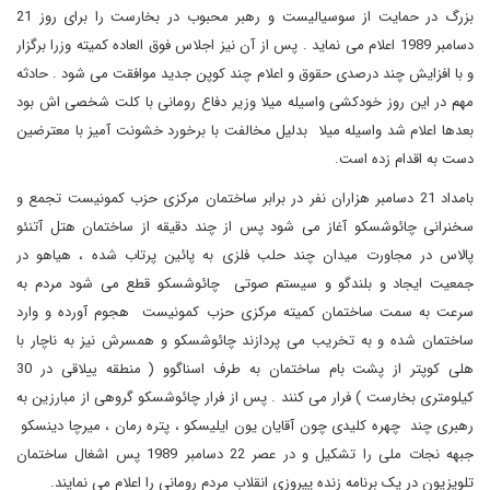
بزرگ در حمایت از سوسیالیست و رهبر محبوب در بخارست را برای روز 21
دسامبر 1989 اعلام می نماید . پس از آن نیز اجلاس فوق العاده کمیته وزرا برگزار
و با افزایش چند درصدی حقوق و اعلام چند کوپن جدید موافقت می شود . حادثه
مهم در این روز خودکشی واسیله میلا وزیر دفاع رومانی با کلت شخصی اش بود
بعدها اعلام شد واسیله میلا بدلیل مخالفت با برخورد خشونت آمیز با معترضین
دست به اقدام زده است.
بامداد 21 دسامبر هزاران نفر در برابر ساختمان مرکزی حزب کمونیست تجمع و
سخنرانی چائوشسکو آغاز می شود پس از چند دقیقه از ساختمان هتل آتنئو
پالاس در مجاورت میدان چند حلب فلزی به پائین پرتاب شده ، هیاهو در
جمعیت ایجاد و بلندگو و سیستم صوتی چائوشسکو قطع می شود مردم به
سرعت به سمت ساختمان کمیته مرکزی حزب کمونیست هجوم آورده و وارد
ساختمان شده و به تخریب می پردازند چائوشسکو و همسرش نیز به ناچار با
هلی کوپتر از پشت بام ساختمان به طرف اسناگوو ( منطقه ییلاقی در 30
کیلومتری بخارست ) فرار می کنند . پس از فرار چائوشسکو گروهی از مبارزین به
رهبری چند چهره کلیدی چون آقایان یون ایلیسکو ، پتره رمان ، میرچا دینسکو
جبهه نجات ملی را تشکیل و در عصر 22 دسامبر 1989 پس اشغال ساختمان
تلویزیون در یک برنامه زنده پیروزی انقلاب مردم رومانی را اعلام می نمایند.