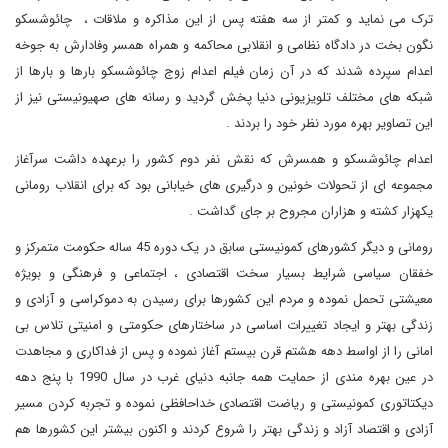
ترک می نماید و کمتر از سه هفته پس از این مذاکره و ملاقات ، چائوشسکو
نگون بخت در دادگاه نظامی و انقلابی محاکمه و همراه همسر وفادارش به جوخه
اعدام سپرده شدند که در آن زمان فیلم اعدام زوج چائوشسکو بارها و بارها از
شبکه های مختلف تلویزیونی دنیا پخش گردید و رسانه های صهیونیستی نیز از
این تصاویر بهره مورد نظر خود را بردند .
اعدام چائوشسکو و همسرش که نقش نفر دوم کشور را برعهده داشت سرآغاز
مجموعه ای از تحولات خونین و درگیری های خیابانی بود که برای انقلاب رومانی
یکهزار کشته و هزاران مجروح بر جای گداشت .
رومانی و دیگر کشورهای کمونیستی سابق در یک دوره 45 ساله حکومت متمرکز و
خفقان سیاسی شرایط بسیار سخت اقتصادی ، اجتماعی و فرهنگی و بویژه
معیشتی تحمل نموده و مردم این کشورها برای رسیدن به دموکراسی و آزادی و
زندگی بهتر و ایجاد تغییرات اساسی در ساختارهای حکومتی و امنیتی تلاس بی
امانی را از اواسط دهه هشتم قرن بیستم آغاز نموده و پس از فداکاری و مجاهدت
در عین بهره مندی از حمایت همه جانبه دنیای غرب در سال 1990 با پنج دهه
دیکتاتوری کمونیستی و ریاضت اقتصادی خداحافظی نموده و تجربه کردن مسیر
آزادی و اقتصاد آزاد و زندگی بهتر را شروع کردند و اکنون بیشتر این کشورها هم