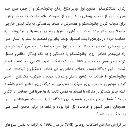
ژنرال استانکوسکو معاون اول وزیر دفاع زمان چائوشسکو و از چهره های چند
وجهی پس از انقلاب رومانی بارها پس از تحولات اعلام داشت که تلاش وافری
برای مجاب کردن چائوشسکو و همسرش با هدف پناهندگی به یک کشور خارجی
احتمالاً چین بکار برده است ولی آنان به هیچ وجه این پیشنهاد را نپذیرفته و به
حمایت مردم در روزهای آینده امیدوار بودند بنابراین تصمیم به سفر به استان سی
بی یو جایی که پسر چائوشسکو دبیر اول حزب و استاندار بود می گیرند در بین
راه نیروهای نظامی زوج چائوشسکو را دستگیر و به یک پادگان نظامی منتقل
کرده و در عصر 22 دسامبر 1989 در یک دادگاه ضرب الاجلی محاکمه و اعدام
شدند . این دادگاه توسط تعدادی نظامی و غیر نظامی تشکیل و اتهامات اصلی
چائوشسکو را خیانت به کشور ، فقر و فلاکت مردم ، سرکوب مخالفین ، اجیر
کردن مزدوران خارجی برای سرکوب معترضین و دیکتاتوری مطلق اعلام داشتند
البته چائو شسکو در دادگاه با اعتماد به نفس کاذب بارها صرفا این جملات را تکرار
نمود: " شما عوامل خارجی هستید این دادگاه را به رسمیت نمیشناسم ، من
همچنان رهبر کشور و فرمانده کل قوا بوده و فقط در برابر مجمع کبیر ملی
پاسخگو می باشم ".
در گزارش سازمان اطلاعات رومانی (
SRI
) در سال 1992 به کرات به نقش نیروهای