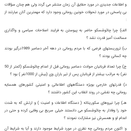
و اطلاعات جدیدی در مورد حقایق آن زمان منتشر می گردد ولی هم چنان سؤالات
بی پاسخی در مورد تحولات خونین رومانی وجود دارد که مهمترین آنان عبارتند از
:
الف) چرا چائوشسکو حاضر به پیوستن به فرایند اصلاحات سیاسی و واگذاری
مسالمت آمیز قدرت نشد ؟
ب) تروریستهای فرضی که با مردم رومانی در دهه آخر دسامبر 1989درگیر بودند
چه کسانی بودند ؟
ج) چرا تعداد قربانیان حوادث دسامبر رومانی قبل از اعدام چائوشسکو (کمتر از 50
نفر) به مراتب بیشتر از قربانبان پس از تیر باران وی (بیش از 1000نفر ) بود ؟
د) قدرتهای خارجی بویژه دستگاههای اطلاعاتی و امنیتی کشورهای همسایه
رومانی چه نقشی در روند انقلاب این کشور داشتند ؟
هـ) چرا نیروهای سکوریتاته ( دستگاه اطلاعات و امنیت ) و ارتش که به شدت
خود را وفادار به چائوشسکو می دانستند خیلی سریع بی وفایی کرده و حتی در
اعدام او و همسرش نیز مشارکت نمودند ؟
و: اکنون مردم رومانی چه نظری در مورد شرایط موجود دارند و آیا به شرایط آن