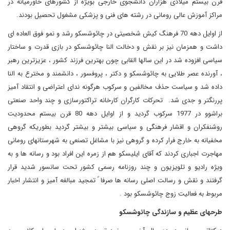
قرن بیستم میلادی هزاران دانشجوی خارجی بویژه از کشورهای خاورمیانه در
مراکز آموزش عالی رومانی در رشته های فنی و پزشکی مشغول تحصیل بودند.
از اوایل دهه 70 فرهنگ کیش شخصیتی در چائوشسکو رشد و نمو فوق العاده ای
داشت و همزمان نیز بر نقش و دخالت النا چائوشسکو در بازی قدرت و ساختار
سیاسی افزوده شد در این سالها القابی چون بهترین فرزند کشور ، عزیزترین رهبر
، آورنده عصر طلایی به چائوشسکو و دکتر ، پروفسور ، دانشمند و مخترع به النا
داده شد و سیاست حذف مخالفین و سرکوب هرگونه ندای اعتراضی و انتقاد آمیز
پررنگتر و جدی شد. تحرکات کارگران کارخانه تراکتورسازی و چند واحد صنعتی
براشوو در 1977 سرکوب گردید و از اوایل دهه 80 قرن بیستم محدودیت
روشنفکران و اقشار فرهنگی و سیاسی بیشتر و بیشتر گردید بطوریکه گروهی
مخفیانه به خارج فرار کرده و گروهی نیز با مشاغل تصنعی به شهرستانهای رومانی
مهاجرت اجباری کردند که آقای ایلیسکو هم از زمره این افراد بود و رسانه ها و به
ویژه رادیو و تلویزیون و چند روزنامه رسمی کشور تحت سانسور شدید قرار
گرفتند و نقش و رسالت اصلی رسانه ها صرفا ً تمجید مبالغه آمیز و انتشار اخبار
مربوط به فعالیت زوج چائوشسکو بود .
طرحهای عظیم و سازندگی چائوشسکو