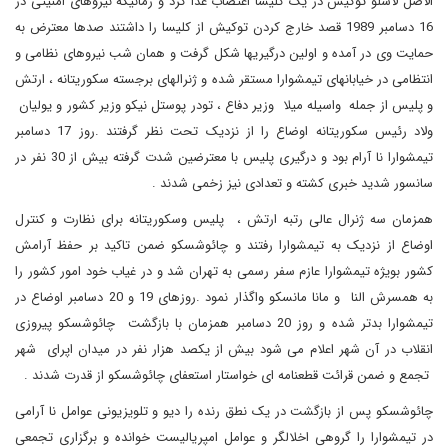
الاصل لاسلو توکیش در یک کلیسا اعتصاب غذا کرد و زمانیکه نیروهای امنیتی در
16 دسامبر 1989 قصد خارج کردن توکیش از کلیسا را داشتند صدها معترض به
حمایت وی در آمده و اولین درگیریها شکل گرفت و همان شب نیروهای نظامی و
انتظامی در خیابانهای تیمشوارا مستقر شده و ژنرالهای برجسته سکوریتانه ، ارتش
و پلیس از جمله واسیله میلا وزیر دفاع ، تودر پوستل نیکو وزیر کشور و یولیان
ولاد رئیس سکوریتانه اوضاع را از نزدیک تحت نظر گرفتند .روز 17 دسامبر
تیمشوارا نا آرام بود و درگیری پلیس با معترضین شدت گرفته بیش از 30 نفر در
سانسور شدید خبری کشته و تعدادی نیز زخمی شدند .
همزمان سه ژنرال عالی رتبه ارتش ، پلیس وسکوریتانه برای نظارت و کنترل
اوضاع از نزدیک به تیمشوارا رفتند و چائوشسکو ضمن تاکید بر حفظ آرامش
کشور بویژه تیمشوارا عازم سفر رسمی به تهران شد و در غیاب خود امور کشور را
به همسرش النا و مانا مانسکو واگذار نمود .روزهای 19 و 20 دسامبر اوضاع در
تیمشوارا بدتر شده و روز 20 دسامبر همزمان با بازگشت چائوشسکو پیروزی
انقلاب در آن شهر اعلام می شود بیش از یکصد هزار نفر در میدان اپرای شهر
تجمع و ضمن قرائت قطعنامه ای خواستار استعفای چائوشسکو از قدرت شدند .
چائوشسکو پس از بازگشت در یک نطق رنده را دیو و تلویزیونی عوامل نا آرامی
در تیمشوارا را گروهی اخلالگر و عوامل امپریالیست خوانده و برگزاری تجمعی