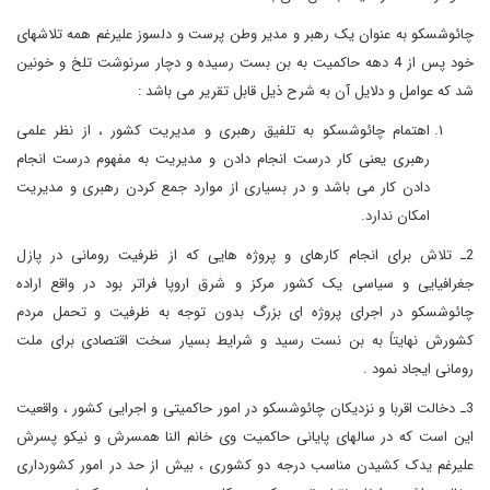
چائوشسکو به عنوان یک رهبر و مدیر وطن پرست و دلسوز علیرغم همه تلاشهای
خود پس از 4 دهه حاکمیت به بن بست رسیده و دچار سرنوشت تلخ و خونین
شد که عوامل و دلایل آن به شرح ذیل قابل تقریر می باشد :
اهتمام چائوشسکو به تلفیق رهبری و مدیریت کشور ، از نظر علمی
رهبری یعنی کار درست انجام دادن و مدیریت به مفهوم درست انجام
دادن کار می باشد و در بسیاری از موارد جمع کردن رهبری و مدیریت
امکان ندارد.
2ـ تلاش برای انجام کارهای و پروژه هایی که از ظرفیت رومانی در پازل
جغرافیایی و سیاسی یک کشور مرکز و شرق اروپا فراتر بود در واقع اراده
چائوشسکو در اجرای پروژه ای بزرگ بدون توجه به ظرفیت و تحمل مردم
کشورش نهایتاً به بن نست رسید و شرایط بسیار سخت اقتصادی برای ملت
رومانی ایجاد نمود .
3ـ دخالت اقربا و نزدیکان چائوشسکو در امور حاکمیتی و اجرایی کشور ، واقعیت
این است که در سالهای پایانی حاکمیت وی خانم النا همسرش و نیکو پسرش
علیرغم یدک کشیدن مناسب درجه دو کشوری ، بیش از حد در امور کشورداری