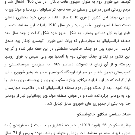
توسط امپراطوری روم به عنوان سیلوی غلات بالکان در سال 106 اشغال شد و
مردم رومانی امروز در قرون وسطی در سه ناحیه تراسیلوانیا ، رومانیا و مولداوی به
سر می بردند این کشور از قرن 16 تا سال 1881 با نوعی خود مختاری داخلی
تحت تسلط امپراطوری عثمانی بود و در سال 1918 ولایات این منطقه متحد و
طبق بیانیه اول دسامبر رومانی به شکل امروز خود شکل گرفت و چند سال بعد
منطقه ترانسیلوانیا به مجارستان که وراث امپراطوری آئوسترو اونگار بود ملحق
گردید. در دوره بین دو جنگ حاکمیت سلطنتی در این خطه دایر شده و گر چه
این کشور در ابتدای جنگ جهانی دوم با آلمانها بود ولی سپس به قوای روسها
پیوسته و از آن زمان تا تحولات دسامبر 1989 به سرزمین سوسیالیستی و
کمونیستی تبدیل شد و در سیطره ارودگاه کمونسیم سابق به رهبر شوروی سابق
قرار گرفت که در این فرایند نیکلای چائوشسکو بازرترین و برجسته ترین نقش را
ایفاد نمود . بعد از جنگ جهانی دوم منطقه ترانسیلوانیا که در حاکمیت مجارستان
بود به رومانی برگردانده شده و در عوض منطقه مولداوی رومانیایی تبار از رومانی
جدا وبه یکی از جمهوری های شوروی سابق تبدیل شد .
حیات سیاسی نیکلای چائوشسکو
چائوشسکو در 26 ژانویه 1918در خانواده کشاورز پر جمعیت ( ده فرزندی ) به
عنوان فرزند سوم در منطقه الت رومانی متولد و رشد نموده و پس از 71 سال