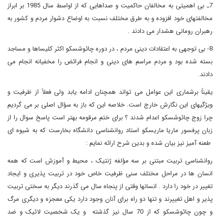
7ـ بی اهمیتی به مخالفان حاکمیت و صداهایی که از اواسط سال 1985 بر ابراز
مخالفتهای خود افزوده و به طرق مختلف نسبت به اوضاع دشوار مردم و کشور به
رهبران رومانی هشدار می دادند .
8- بی توجهی به اعتقادات دینی مردم ، در دوره چائوشسکو اکثر کلیساها و مساجد
بسته شده بود و مردم مراسم های دینی و انجام فرائض را مخفیانه انجام می
دادند.
یقیناً برشماری این عوامل می تواند همچنان ادامه یابد ولی فعلاً از ظرفیت و
ویژگیهای این نگارش خارج است. خلاصه این که باز به سؤال اصلی بر می گردیم
چرا زوج چائوشسکو اعدام شدند ؟ برای ختم مرقومه بهتر است پاسخ سوال را از
زبان پرفسور ماریا ماریسکو استاد روانشناسی دانشگاه بخارست که به شیوه ای
طعنه آمیز نیز بیان شده و بدین شرح ارائه نمایم :
روانشناسی تربیت مبتنی بر سه مؤلفه ژنتیک ، محیط و آموزش است که همه
انسان ها در مراحل مختلف سنی ظرفیت خاص خود در تربیت پذیری و ایجاد
تغییر در خود را دارد . انسانها وقتی از پنجاه سال می گذرند دیگر به سختی تربیت
پذیر و اهل تغییرند و تنها دو راه برای آنان وجود دارد یکی معجزه و دیگری مرگ
و چون چائوشسکو که از 70 سال نیز گذشته و یک شخصیت لائیک و ضد