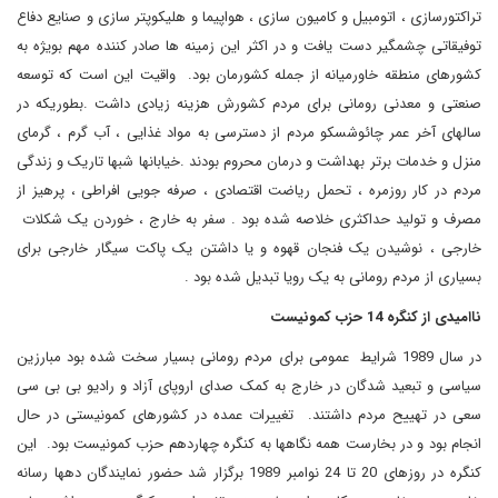
تراکتورسازی ، اتومبیل و کامیون سازی ، هواپیما و هلیکوپتر سازی و صنایع دفاع
توفیقاتی چشمگیر دست یافت و در اکثر این زمینه ها صادر کننده مهم بویژه به
کشورهای منطقه خاورمیانه از جمله کشورمان بود. واقیت این است که توسعه
صنعتی و معدنی رومانی برای مردم کشورش هزینه زیادی داشت .بطوریکه در
سالهای آخر عمر چائوشسکو مردم از دسترسی به مواد غذایی ، آب گرم ، گرمای
منزل و خدمات برتر بهداشت و درمان محروم بودند .خیابانها شبها تاریک و زندگی
مردم در کار روزمره ، تحمل ریاضت اقتصادی ، صرفه جویی افراطی ، پرهیز از
مصرف و تولید حداکثری خلاصه شده بود . سفر به خارج ، خوردن یک شکلات
خارجی ، نوشیدن یک فنجان قهوه و یا داشتن یک پاکت سیگار خارجی برای
بسیاری از مردم رومانی به یک رویا تبدیل شده بود .
ناامیدی از کنگره 14 حزب کمونیست
در سال 1989 شرایط عمومی برای مردم رومانی بسیار سخت شده بود مبارزین
سیاسی و تبعید شدگان در خارج به کمک صدای اروپای آزاد و رادیو بی بی سی
سعی در تهییح مردم داشتند. تغییرات عمده در کشورهای کمونیستی در حال
انجام بود و در بخارست همه نگاهها به کنگره چهاردهم حزب کمونیست بود. این
کنگره در روزهای 20 تا 24 نوامبر 1989 برگزار شد حضور نمایندگان دهها رسانه