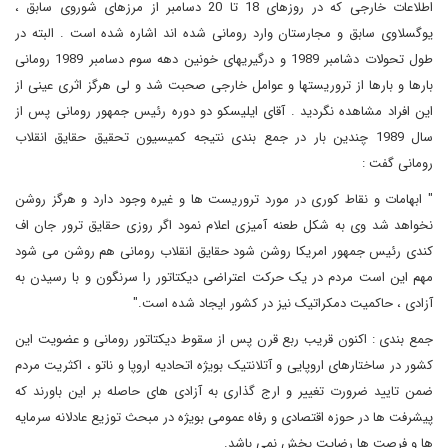
اطلاعات خارجی که در روزهای 18 تا 20 دسامبر از مرزهای شوروی سابق ،
یوگسلاوی سابق و مجارستان وارد رومانی شده اند اشاره شده است . البته در
طول تحولات دشامبر 1989 و درگیریهای خونین دهه سوم دسامبر 1989 رومانی
بارها و بارها از تروریستها و عوامل خارجی صحبت شد و لی هرگز اثری عینی از
این افراد مشاهده نگردید . آقای ایلیسکو دو دوره رئیس جمهور رومانی پس از
سال 1989 چندین بار در جمع بندی نتیجه کمیسیون تحقیق حقایق انقلاب
رومانی گفت :
" ابهامات و نقاط کوری در مورد تروریست ها و غیره وجود دارد و هرگز روشن
نخواهد شد وی به شکل طعنه آمیزی اعلام نمود اگر روزی حقایق ترور جان اف
کندی رئیس جمهور امریکا روشن شود حقایق انقلاب رومانی هم روشن می شود
مهم این است مردم در یک حرکت اعتراضی دیکتاتور را سرنگون و با رسیدن به
آزادی ، حاکمیت دمکراتیک نیز در کشور ایجاد شده است."
جمع بندی : اکنون قریب ربع قرن پس از سقوط دیکتاتور رومانی و عضویت این
کشور در ساختارهای اروپایی و آتلانتیک بویژه اتحادیه اروپا و ناتو ، اکثریت مردم
ضمن تایید ضرورت تغییر و ارج گذاری به آزادی های حاصله بر این باورند که
پیشرفت ها در حوزه اقتصادی و رفاه عمومی بویژه در مبحث توزیع عادلانه سرمایه
ها و فرصت ها رضایت بخش نمی باشد.