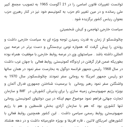
توانست تغییرات قانون اساسی را در 21 آگوست 1965 به تصویب مجمع کبیر
ملی رسانده و در عین تغییر نام حزب به کمونیسم خود نیز در کنار رهبری حزب
بعنوان ریئس کشور برگزیده شود .
سیاست خارجی تهاجمی و کیش شخصیتی
چائوشسکو از زمان به قدرت رسیدن توجه ویژه ای به سیاست خارجی داشت و
روندی را پیش گرفت که همواره نوعی برجستگی و دست برتر در عرصه بین
المللی داشته باشد . سیاستهای وی در عرصه روابط خارجی با موفقیت همراه بوده
بطوریکه ضمن قرار گرفتن در اردوگاه کمونیستی روابط فعالی با جهان غرب داشت
در سال 1968 رئیس جمهور فرانسه دوگول به بخارست سفر نمود در همان سالها
دو رئیس جمهور امریکا به رومانی سفر نمودند چائوشسکودر سال 1970 به
واشنگتن سفر نمود رهبر رومانی با برسمیت شناختن جمهوری فدرال آلمان و
بویژه رژیم صهیونیستی زمینه سازی را برای پذیرش کشورش در
IMF
و سازمان
تجارت جهانی فراهم نمود موضوع مهم اینکه در بین دولتهای کمونیستی رومانی
تنها کشوری بود که هم با سازمان آزادی بخش فلسطین و هم با رژیم
صهیونیستی روابط رسمی سیاسی داشت . این کشور همچنین روابط فعالی با
کشورهای امریکای لاتین ، قاره افریقا و بویژه خاورمیانه داشت و در دهه هشتاد