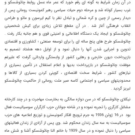
در آن زمان شرایط به گونه ای رقم خورد که عمر ماه عسل روابط چائوشسکو و
غرب بسیار کوتاه شد و مرحله دوم حیات سیاسی رهبر کمونیست رومانی پس از
دیدار رسمی از چین و کره شمالی و تبادل نظر با کیم ایرسون و مائو و طراحی
انقلاب فرهنگی آغاز شد . در آن مقطع تلاش زیادی برای کیش شخصیتی
چائوشسکو و ایجاد یک دستگاه اطلاعاتی و امنیتی قوی و هم جانبه بکار رفت .
چائوشسکو طرح های پنج ساله ای را برای توسعه صنعتی ؛ کشاورزی و اقتصادی
تدوین و اجرایی شدن آنها را دنبال نمود و از اوایل دهه هشتاد تصمیم به
بازپرداخت دیون خارجی و رهایی کشور از وابستگی وارداتی گرفت که علیرغم
موفقت چائوشسکو در بازپرداخت بدیها و اعلام استقلال در تأمین بسیاری از
نیازهای کشور ، شرایط سخت اقتصادی ، کوپنی کردن بسیاری از کالاها و
محدودیتهای سیاسی و اجتماعی کاسه صبر ملت رومانی از حاکمیت چائوشسکو
لبریز گردید .
نیکلای چائوشسکو که در سن دوازه سالگی به بخارست مهاجرت و در چند کارخانه
مشاغل کارگری را تجربه نموده و در شاخه جوانان حزب کارگران سوسیالیست فعال
بود در 16 ژوئن 1936 به جرم ترویج افکار کمونیستی و توزیع اعلامیه های حزب
سوسیالیست به سه سال زندان محکوم شد .وی پس از آزادی از زندان فعالیتهای
سیاسی را دنبال نموده و در سال 1939 با خانم النا چائوشسکو آشنا و شش ماه