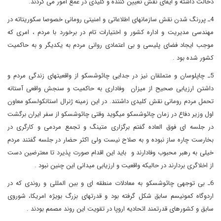
دخالت داشته و ایفای نقش تعیین کننده و کلیدی در عمع امور می کردند.
4ـ پررنگ شدن نقش سازمانهای اطلاعاتی و امنیتی رومانی خصوصا سکوریتاته در
مهندسی مدیریت و اداره کشور و اختیارات تام در برخورد با مردم ، امری که
موجب ایجاد فضای پلیسی و بی اعتمادی روانی مردم به یکدیگر و به حاکمیت
کشور شده بود .
5ـ چاپلوسان و متملقان نیز در جدایی چائوشسکو از واقعیتهای زندگی مردم و
داشتن ارزیابی صحیح از میزان وفاداری به حاکمیت و سنجش واقعی آستانه
تحمل مردم رومانی نقش کلیدی داشتند. در این زمینه ژنرال استانکولسکو معاون
اول وزیر دفاع در زمان چائوشسکو میگوید وقتی چائوشسکو از سفر ایران برگشت
در جلسه ای فوق العاده گفتم برگزاری متینگ و تجمع مردمی و کارگری در
بخارست چاره ساز نبوده و به صلاح نیست ولی اکثر حضار در جلسه گفتند مردم
خیلی به رهبر محبوب وفادارند و باید این اقدام صورت پذیرد تا معترضین دست
از اخلاگری بردارند در حالیکه واقعیت و ارزیابی میدانی این چنین نبود .
6ـ بی توجهی چائوشسکو به معادلات منطقه ای و بین المللی و روندی که در
اردوگاه کمونیسم سابق شکل گرفته بود و قدرتهای بزرگ بویژه امریکا، شوروی
سابق و کشورهای قدرتمند اتحادیه اروپا در تقویت این روند مصمم بودند .