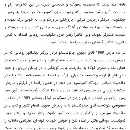
علاقه مند بودند تا مجموعه تحولات و جابجایی قدرت در این کشورها آرام و
مسالمت آمیز باشد موضوعی که رهبران حزب کمونیست در صوفیا به رهبری
جیفکوف ، هرنکر در برلین شرقی ، یاروزلکی در ورشو و ... به خوبی درک نموده و
با دست خود شروع به نواختن آهنگ تحول و جدایی دائمی از کمونیست و
سیستم متمرکز نمودند ولی ظاهراً رهبر حزی مکونیست رومانی اعتماد به نفس
بالایی داشته و گوشش به این حرف ها بدهکار نبود .
در ماه مارس 1989 آقای میهای چائوشسکو برادر بزرگتر دیکتاتور رومانی که در
اتریش به سر می برد در تماسی تلفنی هشدارهایی را به رهبر رومانی داده و در
همان ماه با سفری کوتاه به بخارست برادر کوچکتر را در جریان ارزیابی و جمع
بندی اش از اراده و تصمیم قدرتهای بزرگ بریا حمایت همه جانبه از تغییرات در
حاکمیت سیاسی ارودگاه کمونسیم می دهد در همین راستا در گزارش سازمان
اطلاعات رومانی در خصوص تحولات دسامبر 1989 اینگونه آمده است : گورباچف
پس از آخرین اجلاس سران ورشو در مسکو در اوایل دسامبر 1989 در ملاقاتی
خصوصی نتوانست آقای چائوشسکو را به پذیرش ضورت انجام تغییر و تحول در
حاکمیت سیاسی و واگذاری مسالمت آمیز قدرت وادار نماید و رهبر حزب
کمونیست رومانی غافل از آینده تلخ و خونین خود به گونه ای اعتراضی ملاقات را
نیمه تمام گذاشت و بدون خداحافظی و بدرقه رسمی مسکو را به سمت بخارست