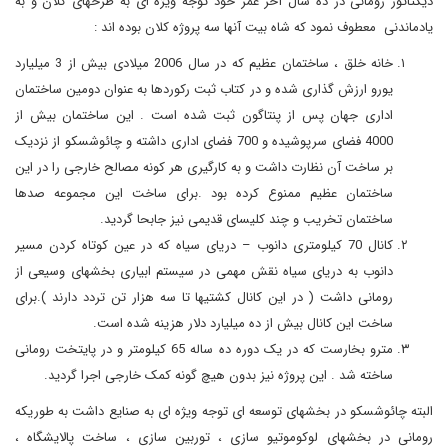
دیکتاتور رومانی در ده سال آخر عمر خود توجه ویژه ای به طرحهای کلان و به
یادماندنی معطوف نمود که شاه بیت آنها سه پروژه کلان بوده اند :
خانه خلق ، ساختمان عظیم که در سال 2006 میلادی بیش از 3 میلیارد
یورو ارزش گذاری شده و در کتاب ثبت رکوردها به عنوان دومین ساختمان
اداری جهان پس از پنتاگون ثبت شده است . این ساختمان بیش از
4000 فضای سرپوشیده و 700 فضای اداری داشته و چائوشسکو از نزدیک
بر ساخت آن نظارت داشت و به کارگیری هر کونه مصالح خارجی را در این
ساختمان عظیم ممنوع کرده بود .برای ساخت این مجموعه صدها
ساختمان تخریب و چند کلیسای قدیمی نیز جابحا گردید.
کانال 70 کیلومتری دانوب – دریای سیاه که در عین کوتاه کردن مسیر
دانوب به دریای سیاه نقش مهمی در سیستم ابیاری بخشهای وسیعی از
رومانی داشت ( در این کانال کشتیها تا سه هزار تن تردد دارند ).برای
ساخت این کانال بیش از ده میلیارد دلار هزینه شده است.
مترو بخارست که در یک دوره ده ساله 65 کیلومتر و در پایتخت رومانی
ساخته شد . این پروژه نیز بدون هیچ گونه کمک خارجی اجرا گردید.
البته چائوشسکو در بخشهای توسعه ای توجه ویژه ای به صنایع داشت به طوریکه
رومانی در بخشهای لوکوموتیو سازی ، توربین سازی ، ساخت پالایشگاه ،