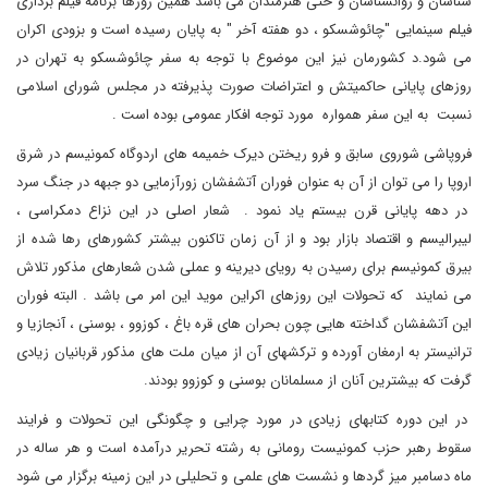
شناسان و روانشناسان و حتی هنرمندان می باشد همین روزها برنامه فیلم برداری
فیلم سینمایی "چائوشسکو ، دو هفته آخر " به پایان رسیده است و بزودی اکران
می شود.د کشورمان نیز این موضوع با توجه به سفر چائوشسکو به تهران در
روزهای پایانی حاکمیتش و اعتراضات صورت پذیرفته در مجلس شورای اسلامی
نسبت به این سفر همواره مورد توجه افکار عمومی بوده است .
فروپاشی شوروی سابق و فرو ریختن دیرک خمیمه های اردوگاه کمونیسم در شرق
اروپا را می توان از آن به عنوان فوران آتشفشان زورآزمایی دو جبهه در جنگ سرد
در دهه پایانی قرن بیستم یاد نمود . شعار اصلی در این نزاع دمکراسی ،
لیبرالیسم و اقتصاد بازار بود و از آن زمان تاکنون بیشتر کشورهای رها شده از
بیرق کمونیسم برای رسیدن به رویای دیرینه و عملی شدن شعارهای مذکور تلاش
می نمایند که تحولات این روزهای اکراین موید این امر می باشد . البته فوران
این آتشفشان گداخته هایی چون بحران های قره باغ ، کوزوو ، بوسنی ، آنجازیا و
ترانیستر به ارمغان آورده و ترکشهای آن از میان ملت های مذکور قربانیان زیادی
گرفت که بیشترین آنان از مسلمانان بوسنی و کوزوو بودند.
در این دوره کتابهای زیادی در مورد چرایی و چگونگی این تحولات و فرایند
سقوط رهبر حزب کمونیست رومانی به رشته تحریر درآمده است و هر ساله در
ماه دسامبر میز گردها و نشست های علمی و تحلیلی در این زمینه برگزار می شود