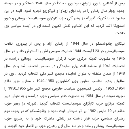
پس از آشنایی با وی ازدواج نمود وی مجدداً در سال 1940 دستگیر و در مرحله
جدید چهار سال زندان را در زندانهای ژیلاوا و تیرگوژیو تجربه نمود. البته در این
جا بود که با گئورگه گئورگه دژ رهبر آتی حزب کارکران سوسیالیست رومانی و کیوو
استویکا آشنا گردید که این آشنایی نقش تعیین کننده ای در آینده سیاسی وی
داشت .
نیکلای چائوشسکو در سال 1944 از زندان آزاد و پس از پیروزی انقلاب
سوسیالیستی در 23 آگوست 1944 فعالیت سیاسی اش را گسترش داد و در سال
1945 به عضویت کمیته مرکزی حزب کارگران سوسیالیست رومانی درآمده در
انتخابات 1941 از منطقه الت برای نمایندگی در مجلس انتخاب شد و در سال
1948 از همان منطقه به عنوان نماینده مجمع کبیر ملی انتخاب گردید . وی در
سالهای بعدی مناسب معاون وزیر کشاورزی 1950ـ1949 ، معاون وزیر دفاع
1954ـ 1950 ، رئیس کمیسیون سیاست خارجی مجمع کبیر ملی 1955ـ1950 را
تجربه نموده در سال 1954 به عضویت دفتر سیاسی حزب درآمده و به عنوان دبیر
کمیته مرکزی حزب کارگزان سوسیالیست انتخاب گردید .گئورگه دژ رهبر حزب
حاکم در 19 مارس 1962 بر اثر سرطان فوت نمود و چائوشسکو که در ردیف دوم
رهبران سیاسی حزب قرار داشت در رقابتی ماهرانه خود را به رهبری حزب
سوسیالیست رومانی رساند و در سه سال اول رهبری حزب بر اقتدار خود افزوده و