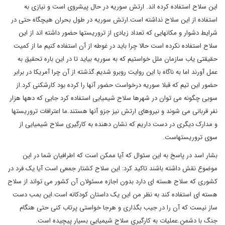
این سلاح استفاده کرده اند. ارتش سوریه در حال پیشروی است و نیازی به
استفاده از این سلاح نداشته است.ارتش سوریه در طول بحران هیچگاه حتی در
شرایط دشوار و مکانهایی که تعداد زیادی از تروریستها حضور داشته اند از این
سلاح استفاده نکرده است حالا چرا باید در غوطه از آن استفاده کنیم ما از کمیت
حقیقتی یاب سازمان ملل خواستیم که به سوریه بیاید تا در این باره تحقیق به
عمل آورند اما به ناگاه با این روایت روبرو شدیم.گذشته از آن چرا آمریکا در برابر
حضور این تیم که قبلا سوریه درخواست حضور آنها را کرده بود کارشکنی کرد.از
سویی چگونه می توان در شهرها سلاح شیمیایی استفاده کرد جایی که دهها هزار
نفر قربانی می شوند و نیروهای ارتش نیز جزو آنها هستند.ما اعترافات تروریستها
و مدارک دیگری در دست داریم که نشان دهنده به کارگیری سلاح شیمیایی از
سوی تروریستهاست.
بشار اسد در پاسخ به این سئوال که آیا ممکن است که اطرافیان شما در این
موضوع نقش داشته باشند تاکید کرد: این سلاح کشتار جمعی است آیا یک فرد در
کشوری که سلاح هسته ای دارد بدون اجازه مسئولان آن کشور می تواند از سلاح
هسته ای استفاده کند به نظر من این یک داستان کودکانه است.این بمب دست
ساز نیست که آن را در جیب بگذاری و هرجا خواستی پرتاب کنی حتی هنگام
جنگ با دشمن.عملیات به کارگیری سلاح شیمیایی بسیار پیچیده است.