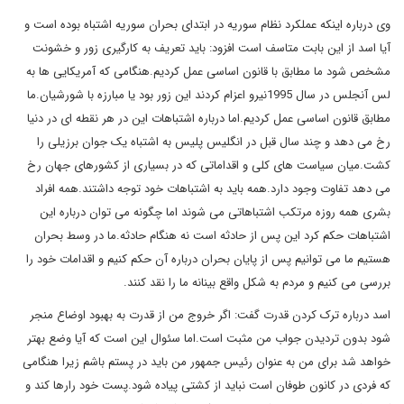
وی درباره اینکه عملکرد نظام سوریه در ابتدای بحران سوریه اشتباه بوده است و
آیا اسد از این بابت متاسف است افزود: باید تعریف به کارگیری زور و خشونت
مشخص شود ما مطابق با قانون اساسی عمل کردیم.هنگامی که آمریکایی ها به
لس آنجلس در سال 1995نیرو اعزام کردند این زور بود یا مبارزه با شورشیان.ما
مطابق قانون اساسی عمل کردیم.اما درباره اشتباهات این در هر نقطه ای در دنیا
رخ می دهد و چند سال قبل در انگلیس پلیس به اشتباه یک جوان برزیلی را
کشت.میان سیاست های کلی و اقداماتی که در بسیاری از کشورهای جهان رخ
می دهد تفاوت وجود دارد.همه باید به اشتباهات خود توجه داشتند.همه افراد
بشری همه روزه مرتکب اشتباهاتی می شوند اما چگونه می توان درباره این
اشتباهات حکم کرد این پس از حادثه است نه هنگام حادثه.ما در وسط بحران
هستیم ما می توانیم پس از پایان بحران درباره آن حکم کنیم و اقدامات خود را
بررسی می کنیم و مردم به شکل واقع بینانه ما را نقد کنند.
اسد درباره ترک کردن قدرت گفت: اگر خروج من از قدرت به بهبود اوضاع منجر
شود بدون تردیدن جواب من مثبت است.اما سئوال این است که آیا وضع بهتر
خواهد شد برای من به عنوان رئیس جمهور من باید در پستم باشم زیرا هنگامی
که فردی در کانون طوفان است نباید از کشتی پیاده شود.پست خود رارها کند و