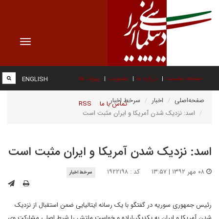
Toggle
vigation
صفحه نخست
درباره ما
عضویت
پیوند ها
ENGLISH
صفحه‌اصلی
اخبار
سرخط اخبار
تماس با ما
RSS
اسد: نزدیک شدن آمریکا و ایران مثبت است
اسد: نزدیک شدن آمریکا و ایران مثبت است
۰۸ مهر ۱۳۹۲ | ۱۳:۵۷
کد : ۱۹۲۲۱۹۸
سرخط اخبار
رئیس جمهوری سوریه در گفتگو با یک رسانه ایتالیایی ضمن استقبال از نزدیک
شدن آمریکا و ایران به یکدیگر،اراده و خواست ملتش را شرط اصلی مشارکت وی