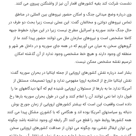
نشست شرکت کند بقیه کشورهای اقمار آن نیز از واشنگتن پیروی می کنند.
وی درباره وضع میدانی جنگ و امکان حضور نیروهای بین المللی در مناطق
تماس نیروهای دولتی و مخالفان گفت: این عملی نیست زیرا بحث دو طرف در
حال جنگ مانند سوریه و اسرائیل مطرح نیست زیرا در این موارد خطوط جبهه
کاملا مشخص است و نیروهای سازمان ملل می توانند حضور پیدا کنند ما از
گروههای سخن به میان می آوریم که در همه جای سوریه و در داخل هر شهر و
منطقه ای وجود دارند و هیچ خط مشخصی وجود ندارد از آن گذشته امکان
ترسیم نقشه مشخص ممکن نیست.
بشار اسد درباره نقش کشورهای اروپایی از جمله ایتالیا در بحران سوریه گفت:
نقش ایتالیا خارج از اتحادیه اروپا مفهومی ندارد و اروپا تصمیمات مستقل از
آمریکا ندارد.ما به بارها از مسئولان اروپایی شنیده ایم که آنها دیدگاههای ما را
قبول دارد اما نمی توانند آن را اعلام کنند و این در طول بحران سوریه بارها رخ
داده است.واقعیت این است که بیشتر کشورهای اروپایی از زمان جورج بوش
دنباله رو سیاستهای آمریکا بوده اند و هنگامی که با کشوری مشکل پیدا می کنند
همه کشورها روابط خود را قطع می کنند اگر رابطه ای وجود نداشته باشد چگونه
می توان ایفاگر نقشی بود.چگونه می توان از صداقت کشورهای اروپایی سخن
گفت در حالی که بدترین تحریمها را علیه سوریه از زمان استقلال آن روا داشته