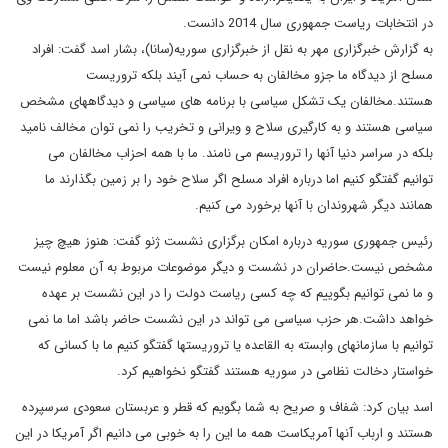
در انتخابات ریاست جمهوری سال 2014 دانست.
به گزارش خبرگزاری مهر به نقل از خبرگزاری سوریه(سانا)، بشار اسد گفت: افراد
مسلح از دیدگاه ما جزو مخالفان به حساب نمی آیند بلکه تروریست
هستند.مخالفان یک تشکل سیاسی با برنامه های سیاسی و دیدگاههای مشخص
سیاسی هستند و به کارگیری سلاح و ویرانی و تخریب را نمی توان مخالف نامید
بلکه در سراسر دنیا آنها را تروریسم می نامند. ما با همه احزاب مخالفان می
توانیم گفتگو کنیم اما درباره افراد مسلح اگر سلاح خود را بر زمین بگذارند ما
همانند دیگر شهروندان با آنها برخورد می کنیم.
رئیس جمهوری سوریه درباره امکان برگزاری نشست ژنو گفت: هنوز هیچ چیز
مشخص نیست.حاضران در نشست و دیگر موضوعات مربوط به آن معلوم نیست
و ما نمی توانیم بگوییم که چه کسی ریاست دولت را در این نشست بر عهده
خواهد داشت.هر حزب سیاسی می تواند در این نشست حاضر باشد اما ما نمی
توانیم با سازمانهای وابسته به القاعده یا تروریستها گفتگو کنیم ما با کسانی که
خواستار دخالت نظامی در سوریه هستند گفتگو نخواهیم کرد.
اسد بیان کرد: شفاف و صریح به شما بگویم که قطر و عربستان سعودی سرسپرده
هستند و ارباب آنها آمریکاست همه ما این را به خوبی می دانیم اگر آمریکا در این