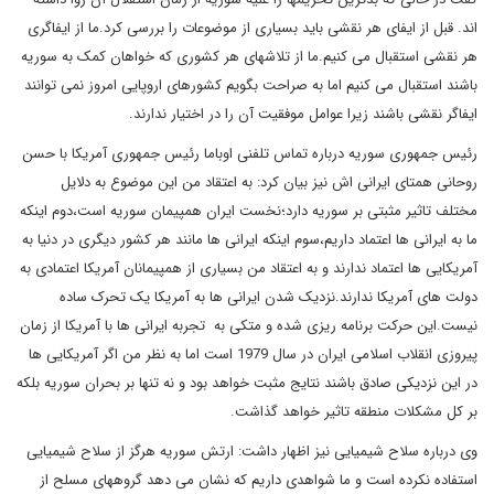
اند. قبل از ایفای هر نقشی باید بسیاری از موضوعات را بررسی کرد.ما از ایفاگری
هر نقشی استقبال می کنیم.ما از تلاشهای هر کشوری که خواهان کمک به سوریه
باشند استقبال می کنیم اما به صراحت بگویم کشورهای اروپایی امروز نمی توانند
ایفاگر نقشی باشند زیرا عوامل موفقیت آن را در اختیار ندارند.
رئیس جمهوری سوریه درباره تماس تلفنی اوباما رئیس جمهوری آمریکا با حسن
روحانی همتای ایرانی اش نیز بیان کرد: به اعتقاد من این موضوع به دلایل
مختلف تاثیر مثبتی بر سوریه دارد؛نخست ایران همپیمان سوریه است،دوم اینکه
ما به ایرانی ها اعتماد داریم،سوم اینکه ایرانی ها مانند هر کشور دیگری در دنیا به
آمریکایی ها اعتماد ندارند و به اعتقاد من بسیاری از همپیمانان آمریکا اعتمادی به
دولت های آمریکا ندارند.نزدیک شدن ایرانی ها به آمریکا یک تحرک ساده
نیست.این حرکت برنامه ریزی شده و متکی به تجربه ایرانی ها با آمریکا از زمان
پیروزی انقلاب اسلامی ایران در سال 1979 است اما به نظر من اگر آمریکایی ها
در این نزدیکی صادق باشند نتایج مثبت خواهد بود و نه تنها بر بحران سوریه بلکه
بر کل مشکلات منطقه تاثیر خواهد گذاشت.
وی درباره سلاح شیمیایی نیز اظهار داشت: ارتش سوریه هرگز از سلاح شیمیایی
استفاده نکرده است و ما شواهدی داریم که نشان می دهد گروههای مسلح از