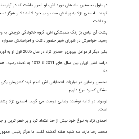
در طول نخستین ماه های دوره اش، او اصرار داشت که در آپارتما
کردند. احمدی نژاد به پوشش مخصوص خود ادامه داد و هرگز دست 
برنداشت.
پشت آن لباس بژ رنگ همیشگی اش، گروه خانوادگی کوچکی به وجود
رسید. خواهرش در شورای شهر حضور داشت و اطرافیانش همواره مت
یکی دیگر از عوامل پیروزی احمدی نژاد در سال 2005 قول او به آوردن پول نفر بر سر سفره ی مردم بود. هشت سال بعد، نه پولی و نه نفتی به دست مردم رسید.
درامد نفتی ایران بین سال
داد.
محسن رضایی در مبارزات انتخاباتی اش اعلام کرد: کشورمان یکی 
مشکل کمبود مرغ داریم.
لوموند در ادامه نوشت: رضایی درست می گوید. احمدی نژاد پشتی
است.
احمدی نژاد به نبوغ خود بیش از حد اعتماد کرد و پر خطر ترین و جاه 
محمد رضا عارف سه شنبه هفته گذشته گفت: ما هرگز رئیس جمهور با