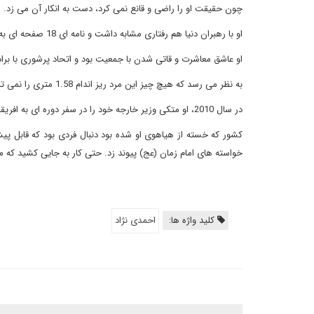
چون حقیقت او را راضی و قانع نمی کرد، دست به انکار آن می زد. ا
او با رهبران دنیا هم رفتاری مشابه داشت و نامه ای 18 صفحه ای به رئیس جمهور آمریکا نوشت. احمدی نژاد همچنین نامه هایی برای پاپ و مرکل ارسال کرد.
او عاشق معاشرت و قاتی شدن با جمعیت بود و اتحاد پرشوری با بر
به نظر می رسد که هیچ چیز این مرد ریز اندام 1.58 متری را نمی ترساند.
در سال 2010، او متکی وزیر خارجه خود را در سفر دوره ای به افریقا اخراج کرد. رئیس جمهور سنگال شخصی بود که این خبر را به دپیلمات بی نوا رساند!
کشور که خسته از هیاهوی او شده بود دنبال فردی بود که قابل پ
خواسته های امام زمان (عج) پیوند زد. حتی کار به جایی کشید که 
کلید واژه ها:
احمدی نژاد