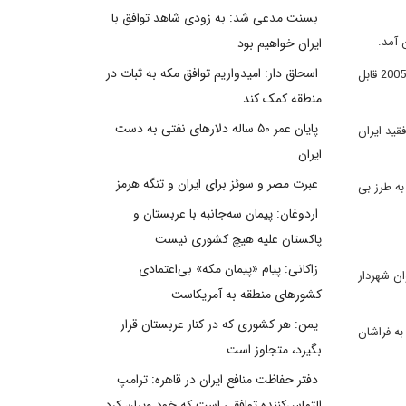
بسنت مدعی شد: به زودی شاهد توافق با
 آمد.
ایران خواهیم بود
اسحاق دار: امیدواریم توافق مکه به ثبات در
در حالیکه مدیریت ایران به رئیس جمهور جدیدی منتقل می شود، نگاهی به 8 سال پرهیاهوی ریاست جمهوری احمدی نژاد از افول تا ظهورش در سال 2005 قابل
منطقه کمک کند
پایان عمر ۵۰ ساله دلارهای نفتی به دست
قید ایران
ایران
عبرت مصر و سوئز برای ایران و تنگه هرمز
ه طرز بی
اردوغان: پیمان سه‌جانبه با عربستان و
پاکستان علیه هیچ کشوری نیست
زاکانی: پیام «پیمان مکه» بی‌اعتمادی
عنوان شهردار
کشورهای منطقه به آمریکاست
یمن: هر کشوری که در کنار عربستان قرار
ه فراشان
بگیرد، متجاوز است
دفتر حفاظت منافع ایران در قاهره: ترامپ
التماس‌کننده توافقی است که خود ویران کرد