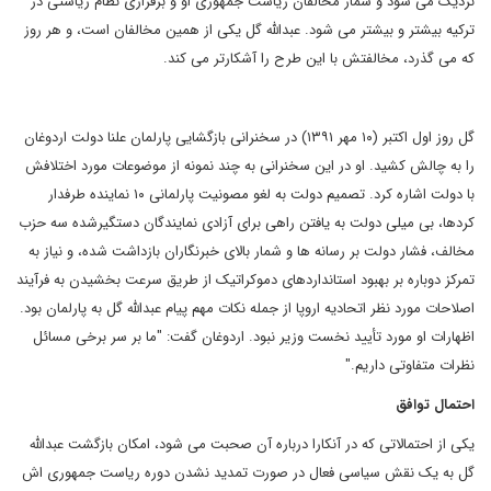
نزدیک می شود و شمار مخالفان ریاست جمهوری او و برقراری نظام ریاستی در
ترکیه بیشتر و بیشتر می شود. عبدالله گل یکی از همین مخالفان است، و هر روز
که می گذرد، مخالفتش با این طرح را آشکارتر می کند.
گل روز اول اکتبر (۱۰ مهر ۱۳۹۱) در سخنرانی بازگشایی پارلمان علنا دولت اردوغان
را به چالش کشید. او در این سخنرانی به چند نمونه از موضوعات مورد اختلافش
با دولت اشاره کرد. تصمیم دولت به لغو مصونیت پارلمانی ۱۰ نماینده طرفدار
کردها، بی میلی دولت به یافتن راهی برای آزادی نمایندگان دستگیرشده سه حزب
مخالف، فشار دولت بر رسانه ها و شمار بالای خبرنگاران بازداشت شده، و نیاز به
تمرکز دوباره بر بهبود استانداردهای دموکراتیک از طریق سرعت بخشیدن به فرآیند
اصلاحات مورد نظر اتحادیه اروپا از جمله نکات مهم پیام عبدالله گل به پارلمان بود.
اظهارات او مورد تأیید نخست وزیر نبود. اردوغان گفت: "ما بر سر برخی مسائل
نظرات متفاوتی داریم."
احتمال توافق
یکی از احتمالاتی که در آنکارا درباره آن صحبت می شود، امکان بازگشت عبدالله
گل به یک نقش سیاسی فعال در صورت تمدید نشدن دوره ریاست جمهوری اش