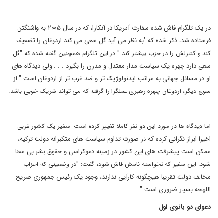
در یک تلگرام فاش شده سفارت آمریکا در آنکارا، که در سال ۲۰۰۵ به واشنگتن
فرستاده شد، ذکر شده که "به نظر می آید گل سعی می کند اردوغان را تضعیف
کند و کنترلش را در حزب بیشتر کند." در این تلگرام همچنین گفته شده که "گل
سعی دارد چهره یک سیاست مدار معتدل و مدرن را بگیرد . . . ولی دیدگاه های
او در مسائل جهانی به مراتب ایدئولوژیک تر و ضد غرب تر از اردوغان است." از
سوی دیگر، اردوغان چهره رهبری عملگرا را گرفته که می تواند شریک خوبی باشد.
اما دیدگاه ها در مورد این دو نفر کاملا تغییر کرده است. سفیر یک کشور غربی
اخیرا ابراز نگرانی کرده که در صورت تداوم سیاست های متکبرانه دولت ترکیه،
ممکن است پیشرفت های این کشور در زمینه دموکراسی و حقوق بشر بی معنا
شود. این سفیر که نخواسته نامش فاش شود، گفت: "در وضعیتی که احزاب
مخالف دولت تقریبا هیچگونه کارآیی ندارند، وجود یک رئیس جمهوری صریح
اللهجه بسیار ضروری است."
دعوای دو بانوی اول