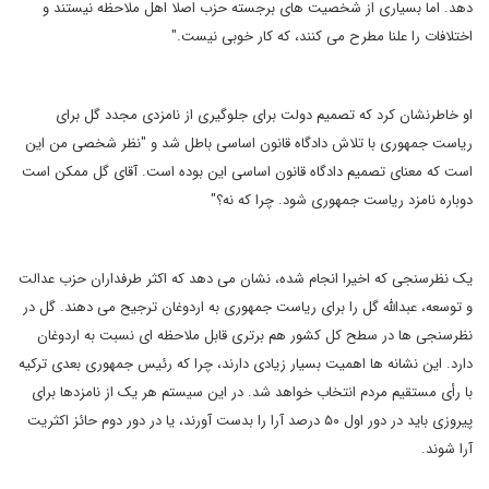
دهد. اما بسیاری از شخصیت های برجسته حزب اصلا اهل ملاحظه نیستند و
اختلافات را علنا مطرح می کنند، که کار خوبی نیست."
او خاطرنشان کرد که تصمیم دولت برای جلوگیری از نامزدی مجدد گل برای
ریاست جمهوری با تلاش دادگاه قانون اساسی باطل شد و "نظر شخصی من این
است که معنای تصمیم دادگاه قانون اساسی این بوده است. آقای گل ممکن است
دوباره نامزد ریاست جمهوری شود. چرا که نه؟"
یک نظرسنجی که اخیرا انجام شده، نشان می دهد که اکثر طرفداران حزب عدالت
و توسعه، عبدالله گل را برای ریاست جمهوری به اردوغان ترجیح می دهند. گل در
نظرسنجی ها در سطح کل کشور هم برتری قابل ملاحظه ای نسبت به اردوغان
دارد. این نشانه ها اهمیت بسیار زیادی دارند، چرا که رئیس جمهوری بعدی ترکیه
با رأی مستقیم مردم انتخاب خواهد شد. در این سیستم هر یک از نامزدها برای
پیروزی باید در دور اول ۵۰ درصد آرا را بدست آورند، یا در دور دوم حائز اکثریت
آرا شوند.