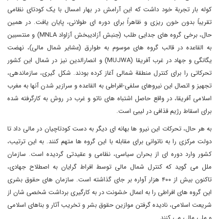
کوله بار تجربة خود داشت که این آرامش در بهار امسال با یک کودتای نظامی
تقریباً بدون خون ریزی و ظاهراً برای دوره ای طولانی، پایان یافت. در همین
حال، برخی گروه های جدایی طلب (جنبش آزادیبخش آزاواد
MNLA
) و منتسبین
به القاعده در قالب گروه های موسوم به طوارق (عشایر شمال مالی)، نهضت
یگانگی و جهاد در غرب آفریقا
(MUJWA)
و انصارالدین نیز در شمال این کشور
تحرکاتی را برای کنترل منطقة شمالی آغاز کرده بودند. شکل گیری، سازماندهی،
تجهیز و اتصال این نیروهای سلفی-افراطی به القاعده و سرازیر شدن آنها به مغرب
اسلامی آفریقا، در واقع حاصل اشتباه های ناتو و غرب در روش به کارگرفته شده
برای اسقاط رژیم قذافی در لیبی است.
به هر حال، تحرکات این نیرو ها بهانه ای دیگر به دست کودتاچیان در مالی داد تا
دولت مرکزی را به ناتوانی برای مقابله با این گروه ها متهم کنند. به این ترتیب،
کشور وارد دوره ای از بحران سیاسی، نظامی و عقیدتی گردیده است. سازمان
ملل می گوید که کنترل شمال مالی توسط افراط گرایان به اصطلاح جهادی،
تاکنون بیش از ۴۰۰ هزار آواره بر جای گذاشته است. سازمان های حقوق بشری
این گروه های افراطی را به اعمال خشونت در به کارگیری برداشت شخصی شان از
شریعت اسلامی، نادیده گرفتن موازین حقوق بشر و تخریب آثار و بناهای اسلامی
و ملی مالی می کنند.