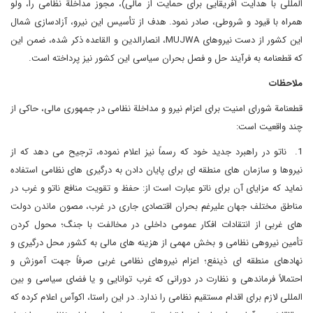
المللی با هدایت آفریقایی برای حمایت از مالی)، مجوز مداخلة نظامی را، ولو
همراه با قیود و شروطی، صادر نمود. هدف از تأسیس این نیرو، آزادسازی شمال
این کشور از دست نیروهای
MUJWA
، انصارالدین و القاعده ذکر شده، ضمن این
که قطعنامه به فرآیند حل و فصل بحران سیاسی این کشور نیز پرداخته است.
ملاحظات
قطعنامة شورای امنیت برای اعزام نیرو و مداخلة نظامی در جمهوری مالی، حاکی از
چند واقعیت است:
1. ناتو در راهبرد جدید خود که رسماً نیز اعلام نموده، ترجیح می دهد که از
نیروها و سازمان های منطقه ای برای پایان دادن به درگیری های نظامی استفاده
نماید که مزایای آن برای ناتو عبارت است از: حفظ و تقویت منافع ناتو و غرب در
مناطق مختلف جهان علیرغم بحران اقتصادی جاری در غرب، مصون ماندن دولت
های غربی از انتقادات افکار عمومی داخلی در مخالفت با جنگ؛ محول کردن
تأمین نیروهی نظامی و بخش مهمی از هزینه های مالی به کشور محل درگیری و
نهادهای منطقه ای ذینفع؛ اعزام نیروهای نظامی غربی صرفاً جهت آموزش و
احتمالاً فرماندهی و نظارت در دورانی که غرب توانایی و یا فضای سیاسی و بین
المللی لازم برای اقدام مستقیم نظامی را ندارد. در این راستا، اکوآس اعلام کرده که