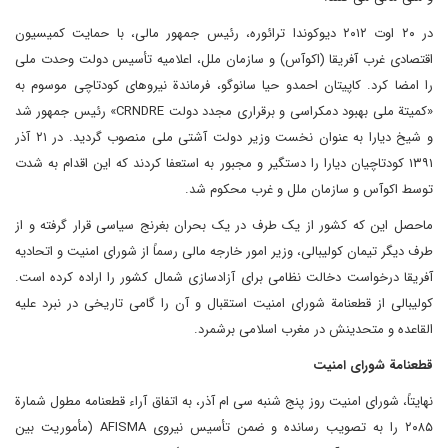
در ۲۰ اوت ۲۰۱۲ دیوکوندا ترائوره، رئیس جمهور مالی، با حمایت کمیسیون
اقتصادی غرب آفریقا (اکوآس) و سازمان ملل، اعلامیه تأسیس دولت وحدت ملی
را امضا کرد. کاپیتان احمدو حیا سانوگو، فرماندة نیروهای کودتاچی موسوم به
«کمیتة ملی بهبود دمکراسی و برقراری مجدد دولت
CRNDRE
» رئیس جمهور شد
و شیخ دیارا به عنوان نخست وزیر دولت آشتی ملی منصوب گردید. در ۲۱ آذر
۱۳۹۱ کودتاچیان دیارا را دستگیر و مجبور به استعفا کردند که این اقدام به شدت
توسط اکوآس و سازمان ملل و غرب محکوم شد.
ماحصل این که کشور از یک طرف در یک بحران بغرنج سیاسی قرار گرفته و از
طرف دیگر تیمان کولیبالی، وزیر امور خارجه مالی رسماً از شورای امنیت و اتحادیه
آفریقا درخواست دخالت نظامی برای آزادسازی شمال کشور را اراده کرده است.
کولیبالی از قطعنامة شورای امنیت استقبال و آن را گامی تاریخی در نبرد علیه
القاعده و متحدینش در مغرب اسلامی برشمرد.
قطعنامة شورای امنیت
نهایتاً، شورای امنیت روز پنج شنبه سی ام آذر، به اتفاق آراء قطعنامه مطول شمارة
۲۰۸۵ را به تصویب رسانده و ضمن تأسیس نیروی
AFISMA
(مأموریت بین