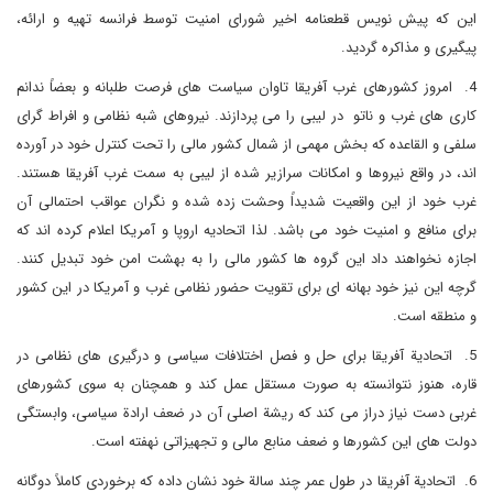
این که پیش نویس قطعنامه اخیر شورای امنیت توسط فرانسه تهیه و ارائه،
پیگیری و مذاکره گردید.
4. امروز کشورهای غرب آفریقا تاوان سیاست های فرصت طلبانه و بعضاً ندانم
کاری های غرب و ناتو در لیبی را می پردازند. نیروهای شبه نظامی و افراط گرای
سلفی و القاعده که بخش مهمی از شمال کشور مالی را تحت کنترل خود در آورده
اند، در واقع نیروها و امکانات سرازیر شده از لیبی به سمت غرب آفریقا هستند.
غرب خود از این واقعیت شدیداً وحشت زده شده و نگران عواقب احتمالی آن
برای منافع و امنیت خود می باشد. لذا اتحادیه اروپا و آمریکا اعلام کرده اند که
اجازه نخواهند داد این گروه ها کشور مالی را به بهشت امن خود تبدیل کنند.
گرچه این نیز خود بهانه ای برای تقویت حضور نظامی غرب و آمریکا در این کشور
و منطقه است.
5. اتحادیة آفریقا برای حل و فصل اختلافات سیاسی و درگیری های نظامی در
قاره، هنوز نتوانسته به صورت مستقل عمل کند و همچنان به سوی کشورهای
غربی دست نیاز دراز می کند که ریشة اصلی آن در ضعف ارادة سیاسی، وابستگی
دولت های این کشورها و ضعف منابع مالی و تجهیزاتی نهفته است.
6. اتحادیة آفریقا در طول عمر چند سالة خود نشان داده که برخوردی کاملاً دوگانه