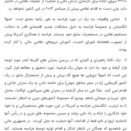
۳۳۰۰ نیروی آماده برای بازسازی ارتش مالی و حمایت از عملیات نظامی در اختیار
دارد، ولی دست به اقدام نظامی پیش از سپتامبر ۲۰۱۳ در این کشور نخواهد زد.
2. تمامی واقعیات بند یک در مورد فرانسه به طور یکجا صادق است. اصولاً
انگلستان و خصوصاً فرانسه به دلیل مشکلات شدید اقتصادی قادر به دخالت
مستقیم نظامی در مستعمرات سابق خود نیستند. فرانسه با همکاری آمریکا پیش
از تصویب قطعنامة شورای امنیت، آموزش نیروهای نظامی مالی را آغاز کرده
بودند.
3. یک نکتة راهبردی و کلیدی که در بررسی بحران های آفریقا کمتر مورد توجه
قرار گرفته و خود جا دارد به عنوان یک فرضیه، مورد تحقیق و مطالعه قرار گیرد،
این است که اصولاً اروپایی ها هیچ گاه پیش و بیش از استعمارگر سابق در یک
کشور آفریقایی (یا در سایر مناطق جهان) برای خاتمه دادن به یک بحران تلاش و
اقدام نمی کنند. مثلاً طی ده سال گذشته در بحران های سیرالئون، اوگاندا، ساحل
عاج، لیبریا و سومالی شاهد بودیم که مجموعة کشورهای غربی به انتظار نشستند
تا به ترتیب، انگلستان، فرانسه و آمریکا در این حوزه های مستعمراتی و یا نفوذ
خود ابتکاری را ارائه و راه حلی بیابند و سپس مجموعه های غربی و در رأس آنها
اتحادیه اروپا و ناتو فقط از اقدامات آنها حمایت به عمل آوردند. در جمهوری مالی
نیز شاهدیم که همگان در انتظار ابتکار و اقدام اولیه توسط فرانسه هستند، کما