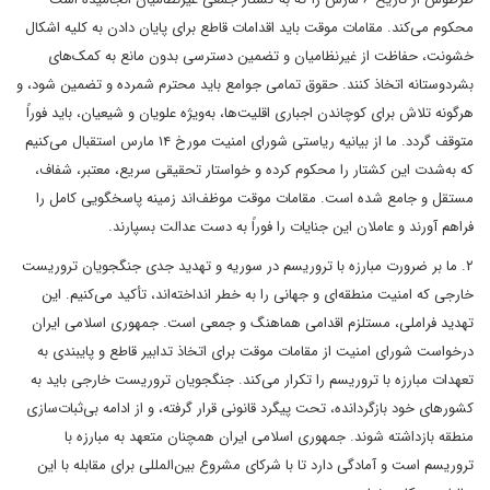
محکوم می‌کند. مقامات موقت باید اقدامات قاطع برای پایان دادن به کلیه اشکال
خشونت، حفاظت از غیرنظامیان و تضمین دسترسی بدون مانع به کمک‌های
بشردوستانه اتخاذ کنند. حقوق تمامی جوامع باید محترم شمرده و تضمین شود، و
هرگونه تلاش برای کوچاندن اجباری اقلیت‌ها، به‌ویژه علویان و شیعیان، باید فوراً
متوقف گردد. ما از بیانیه ریاستی شورای امنیت مورخ ۱۴ مارس استقبال می‌کنیم
که به‌شدت این کشتار را محکوم کرده و خواستار تحقیقی سریع، معتبر، شفاف،
مستقل و جامع شده است. مقامات موقت موظف‌اند زمینه پاسخگویی کامل را
فراهم آورند و عاملان این جنایات را فوراً به دست عدالت بسپارند.
۲. ما بر ضرورت مبارزه با تروریسم در سوریه و تهدید جدی جنگجویان تروریست
خارجی که امنیت منطقه‌ای و جهانی را به خطر انداخته‌اند، تأکید می‌کنیم. این
تهدید فراملی، مستلزم اقدامی هماهنگ و جمعی است. جمهوری اسلامی ایران
درخواست شورای امنیت از مقامات موقت برای اتخاذ تدابیر قاطع و پایبندی به
تعهدات مبارزه با تروریسم را تکرار می‌کند. جنگجویان تروریست خارجی باید به
کشور‌های خود بازگردانده، تحت پیگرد قانونی قرار گرفته، و از ادامه بی‌ثبات‌سازی
منطقه بازداشته شوند. جمهوری اسلامی ایران همچنان متعهد به مبارزه با
تروریسم است و آمادگی دارد تا با شرکای مشروع بین‌المللی برای مقابله با این