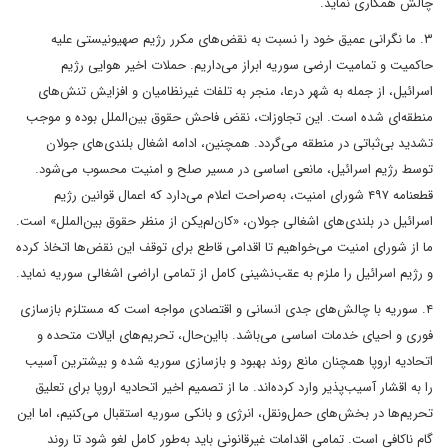
چالش همکاری نماید.
۳. ما نگرانی عمیق خود را نسبت به نقض‌های مکرر رژیم صهیونیستی علیه
حاکمیت و تمامیت ارضی سوریه ابراز می‌داریم. حملات اخیر هوایی رژیم
اسرائیل، از جمله به شهر درعا، منجر به تلفات غیرنظامیان و افزایش تنش‌های
منطقه‌ای شده است. این تجاوزات، نقض فاحش حقوق بین‌الملل بوده و موجب
تشدید بی‌ثباتی در منطقه می‌گردد. همچنین، ادامه اشغال بلندی‌های جولان
توسط رژیم اسرائیل، مانعی اساسی در مسیر صلح و امنیت محسوب می‌شود.
قطعنامه ۴۹۷ شورای امنیت، به‌صراحت اعلام می‌دارد که اعمال قوانین رژیم
اسرائیل در بلندی‌های اشغالی جولان، «کان‌لم‌یکن از منظر حقوق بین‌الملل» است.
ما از شورای امنیت می‌خواهیم تا اقدامی قاطع برای توقف این نقض‌ها اتخاذ کرده
و رژیم اسرائیل را ملزم به عقب‌نشینی کامل از تمامی اراضی اشغالی سوریه نماید.
۴. سوریه با چالش‌های جدی انسانی و اقتصادی مواجه است که مستلزم بازسازی
فوری و احیای خدمات اساسی می‌باشد. بااین‌حال، تحریم‌های ایالات متحده و
اتحادیه اروپا همچنان مانع روند بهبود و بازسازی سوریه شده و بیشترین آسیب
را به اقشار آسیب‌پذیر وارد کرده‌اند. ما از تصمیم اخیر اتحادیه اروپا برای تعلیق
تحریم‌ها در بخش‌های حمل‌ونقل، انرژی و بانکی سوریه استقبال می‌کنیم، اما این
گام ناکافی است. تمامی اقدامات غیرقانونی باید به‌طور کامل لغو شود تا روند