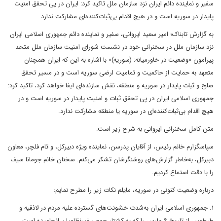
سفیر و نماینده دائم ایران نزد سازمان ملل تاکید کرد: ایران در پی تحقق امنیت
پایدار در سوریه است و در هیچ اقدام بی‌ثبات‌کننده‌ای مشارکت ندارد.
به گزارش تابناک؛ امیر سعید ایروانی، سفیر و نماینده دائم جمهوری اسلامی ایران
نزد سازمان ملل در سخنرانی خود در نشست شورای امنیت سازمان ملل متحد
پیرامون «وضعیت در خاورمیانه: (سوریه)» با اشاره به این که ایران همچنان
متعهد به حمایت از حاکمیت و تمامیت ارضی سوریه است و در مسیر تحقق
صلح و ثبات پایدار در سوریه و منطقه، نقش سازنده‌ای ایفا خواهد کرد، تاکید کرد:
جمهوری اسلامی ایران در پی تحقق ثبات و امنیت پایدار در سوریه است و در
هیچ اقدام بی‌ثبات‌کننده‌ای در سوریه یا منطقه مشارکت ندارد.
متن کامل سخنرانی ایروانی به شرح زیر است:
سپاسگزارم خانم رئیس، از آقایان پدرسن، نماینده ویژه دبیرکل، و تام فلچر، معاون
دبیرکل، به‌خاطر گزارش‌های روشنگرشان تشکر می‌کنم. سخنان خانم جومانا سیف
را با دقت استماع کردیم.
درباره وضعیت کنونی در سوریه، مایلم نکات زیر را مطرح نمایم:
۱. جمهوری اسلامی ایران به‌شدت خشونت‌های گسترده علیه مردم در لاذقیه و
طرطوس از تاریخ ۶ مارس را که به کشتار جمعی غیرنظامیان انجامیده است