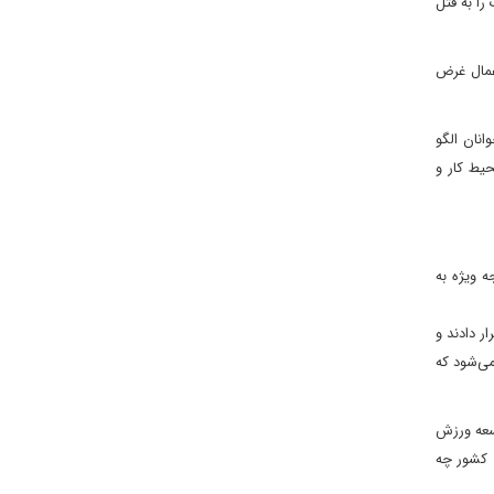
سان از جمله هزاران کودک را به قتل
اعمال غرض
انان الگو
حیط کار و
ه ویژه به
ر دادند و
ی‌شود که
وسعه ورزش
ی کشور چه