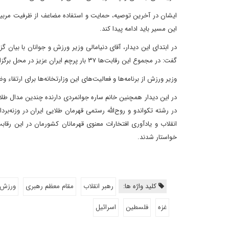
ایشان در آخرین توصیه، حمایت و استفاده مضاعف از ظرفیت مربیا
این مسیر باید ادامه پیدا کند.
در ابتدای این دیدار، آقای دنیامالی وزیر ورزش و جوانان با بیان 
گفت: در مجموع این رقابت‌ها ۳۷ بار پرچم ایران عزیز در محل برگزاری رقابت‌ها به اهتزاز درآمد.
وزیر ورزش از برنامه‌ها و فعالیت‌های این وزارتخانه‌ها برای ارتقا
در این دیدار همچنین خانم ساره جوانمردی دارنده چندین مدال طلا 
در رشته تکواندو و روح‌الله رستمی قهرمان طلایی ایران در وزنه‌برد
انقلاب و یادآوری افتخارات معنوی قهرمانان کشورمان در این رقا
خواستار شدند.
کلید واژه ها:
رهبر انقلاب
مقام معظم رهبری
ورزش
غزه
فلسطین
اسرائیل