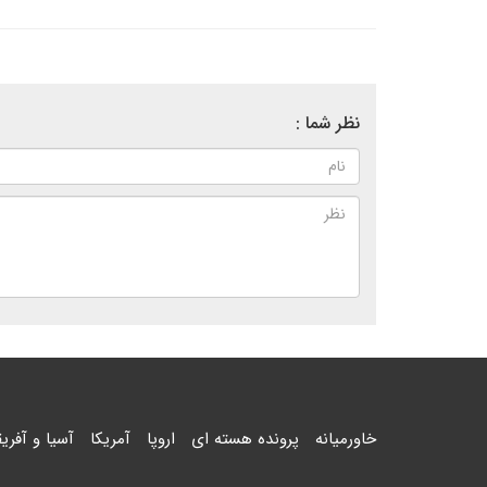
نظر شما :
خاورمیانه
پرونده هسته ای
اروپا
آمریکا
آسیا و آفریق