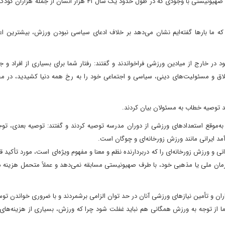
کشوری را به علت جنگ از حضور در رقابت‌ها محروم می‌کنند، رژیم صهیونیستی با وجودی که در طول حدود یک سال ۴۱ هزار ان
ه که ما بارها گفته‌ایم نشان می‌دهد بر خلاف ادعای سیاسی نبودن ورزش، بیشترین 
 در خارج از میادین ورزشی فراخواندند و گفتند: رفتار شما برای بسیاری از افراد و جو
اخلاق و مسئولیت‌های دینی، سیاسی و اجتماعی خود را به رخ همه دنیا کشیدید، در م
 توصیه خطاب به مسئولان بیان کردند.
 به‌موقع استعدادهای ورزشی از دوران مدرسه توصیه کردند و گفتند: توصیه بعدی، توج
د ایرانی مانند ورزش زورخانه‌ای و چوگان است.
ی و ورزش زورخانه‌ای را که دربردارنده نظم و معنا و مفهوم ویژه‌ای است، مورد تأکید قرا
رمان ملی یا مذهبی خود، با طرف صهیونیستی مسابقه نمی‌دهد و عملاً متحمل هزینه م
ران و تأمین نیازهای ورزشی آنان در حد توان الزامی برشمردند و با ضروری خواندن ت
ما از توجه به ورزش همگانی هم نباید غفلت شود چرا که ورزش، بسیاری از هزینه‌ها