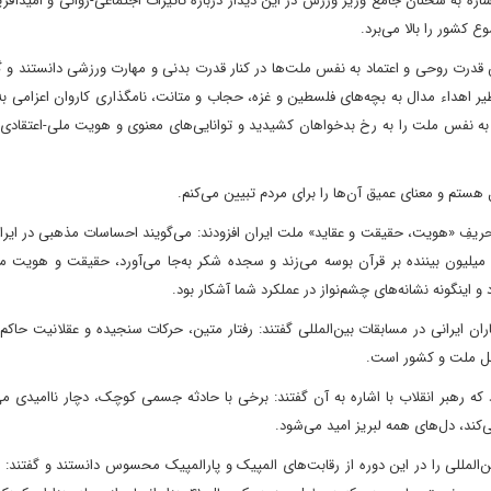
ه به سخنان جامع وزیر ورزش در این دیدار درباره تاثیرات اجتماعی-روانی و امیدآف
 کشور را بالا می‌برد.
ش قدرت روحی و اعتماد به نفس ملت‌ها در کنار قدرت بدنی و مهارت ورزشی دانستند و گ
نظیر اهداء مدال به بچه‌های فلسطین و غزه،‌ حجاب و متانت،‌ نامگذاری کاروان اعزامی به
د به نفس ملت را به رخ بدخواهان کشیدید و توانایی‌های معنوی و هویت ملی-اعتقادی
 هستم و معنای عمیق آن‌ها را برای مردم تبیین می‌کنم.
تحریفِ «هویت،‌ حقیقت و عقاید» ملت ایران افزودند: می‌گویند احساسات مذهبی در ای
یلیون بیننده بر قرآن بوسه می‌زند و سجده شکر به‌جا می‌آورد،‌ حقیقت و هویت مل
 اینگونه نشانه‌های چشم‌نواز در عملکرد شما آشکار بود.
ن ایرانی در مسابقات بین‌المللی گفتند: رفتار متین، حرکات سنجیده و عقلانیت حاکم 
بل ملت و کشور است.
د که رهبر انقلاب با اشاره به آن گفتند: برخی با حادثه جسمی کوچک، دچار ناامیدی می
‌کند، دل‌های همه لبریز امید می‌شود.
لمللی را در این دوره از رقابت‌های المپیک و پارالمپیک محسوس دانستند و گفتند: د