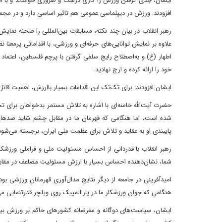
ایشان، جدی گرفتن ورزش را کاری درست و ضروری خواندند و با اشار
افزودند: ورزش در دیپلماسی عمومی هم تاثیر اساسی دارد و در مجموع
رهبر انقلاب در بیان چند نکته، مسابقات بین‌المللی را صحنه نمای
علاوه بر نمایش توانایی‌های حرفه‌ای و ورزشی،‌ با اقداماتی پرمعنا 
اطهار (ع) و به‌اصطلاح رایج سلفی گرفتن با پرچم فلسطین، ‌اعتما
خود را ارائه کرده و ارج نهادید.
ایشان افزودند: برای تک‌تک این اقداماتِ بسیار باارزش، اهمیت قائل
حضرت آیت‌الله خامنه‌ای با اشاره به تلاش مستمر بدخواهان برای 
شده است، ‌اما هنگامی که قهرمان ما در مقابل چشم شاید صدها م
پایبندی او به عقاید و تلاش برای عظمت ملی ایران، برجسته می‌شود و
رهبر انقلاب با قدردانی از احساس مسئولیت ملی و فراملی ورزشکارا
شما، ‌نشان‌دهنده احساس بسیار با ارزش مسئولیت مضاعف در مقا
امیدآفرینی در جامعه از دیگر نتایج مدال‌آوری قهرمانان ورزشی بو
هنگامی که جوان ورزشکار ما در پاراالمپیک روی ویلچر قدرتنمایی می
ایشان، سیاست‌های دوگانه و مغرضانه کشورهای حاکم بر ورزش بین‌ا