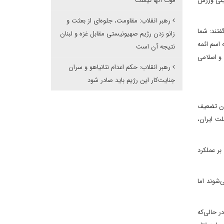
رینی ورزش
قوت آنها نیست
رهبر انقلاب: مقاومت، جلوه‌ای از بعثت و
فتند: شما
زانو زدن رژیم صهیونیستی مقابل غزه و لبنان
 اسم ائمه
نتیجه آن است
 و اسلامی
رهبر انقلاب: حکم اعدام نتانیاهو و سران
جنایت‌کار این رژیم باید صادر شود
ران تضعیف
ت ایران،
بر عملکرد
‌شوند اما
ر حالی‌که