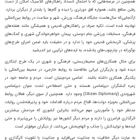
همچنین در عرصه‌هایی که با احتمال انسداد راهکارهای کلاسیک امکان از دست
رفتن منافع باشد، همواره افق دورتری را دیده و گام‌ها را بلندتر از دیگران بردارد.
ازآنجایی‌که سال‌هاست جایگاه فرهنگ، ورزش، شهر و سلامت در روابط بین‌المللی
نهادینه شده است، تکیه صرف بر راهکارهای قدیمی و همیشگی مانند هفته‌های
فرهنگی، مسابقات ورزشی جام دوستی، پیمان خواهرخواندگی شهری و کمک‌های
پزشکی، اثربخشی قدیمی خود را ندارد و در حقیقت باید ضمن اجرای طرح‌های
نوآورانه در چارچوب‌های یادشده، به ایده‌های ترکیبی نیز اندیشید.
برای مثال همکاری‌های محیط‌زیستی، فرهنگی و شهری در یک طرح ابتکاری
دیده شود و بازیگران ایرانی علاقه‌مند به روابط خارجی، در محیط بین‌المللی با
یکدیگر همکاری داشته باشند. لماسی مردم‌بنیان است. مردم و جامعه خود در
زمره کنشگران دیپلماسی هستند و حتی اصطلاحی تحت عنوان دیپلماسی
شهروندی (Citizen Diplomacy) وجود دارد. همچنین از سوی دیگر، فعالان روابط
بین‌المللی به‌ویژه دولت‌ها، اقناع مردم درباره اقدامات خود و پذیرفته‌شدن روایات
مدنظر خود را مأموریتی مهم می‌دانند بنابراین کشوری که مردمش بیشترین
اثرگذاری فرامرزی را دارند و مردم دیگر کشورها نیز روایاتش را می‌پذیرند و حتی
ایده‌ها و تولیداتش را جذاب و الهام‌بخش می‌دانند، از دیگران موفق‌تر است.
به عبارت دیگر خلاقیت به جذابیت می‌افزاید و جذابیت با تقویت اثرگذاری و