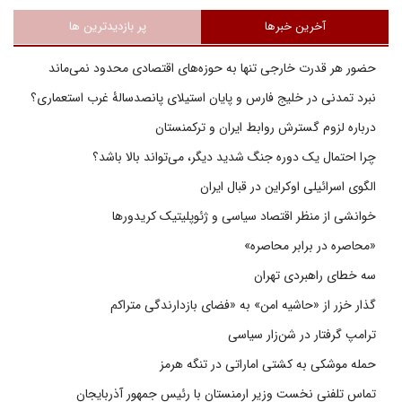
آخرین خبرها
پر بازدیدترین ها
حضور هر قدرت خارجی تنها به حوزه‌های اقتصادی محدود نمی‌ماند
نبرد تمدنی در خلیج فارس و پایان استیلای پانصدسالۀ غرب استعماری؟
درباره لزوم گسترش روابط ایران و ترکمنستان
چرا احتمال یک دوره جنگ شدید دیگر، می‌تواند بالا باشد؟
الگوی اسرائیلی اوکراین در قبال ایران
خوانشی از منظر اقتصاد سیاسی و ژئوپلیتیک کریدورها
«محاصره در برابر محاصره»
سه خطای راهبردی تهران
گذار خزر از «حاشیه امن» به «فضای بازدارندگی متراکم
ترامپ گرفتار در شن‌زار سیاسی
حمله موشکی به کشتی اماراتی در تنگه هرمز
تماس تلفنی نخست وزیر ارمنستان با رئیس جمهور آذربایجان