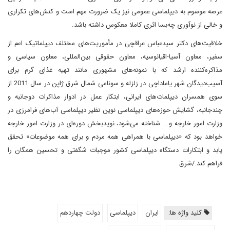
عرصه موسوم به دیپلماسی عمومی نیز یک ضرورت مهم است و کنش‌های تکراری
و خالی از نوآوری چه‌بسا اثری کاملا معکوس داشته باشد.
خلاقیت‌های دکتر سیدعباس عراقچی در مأموریت‌های مختلف دیپلماتیک اعم از
سفیر، معاون آسیا-اقیانوسیه، معاون حقوقی بین‌المللی، معاون سیاسی و
مذاکره‌کننده ارشد که با نمونه‌های مشهوری مانند تهیه غذای گرم برای
آسیب‌دیدگان شهر یاماداچی در زلزله و سونامی شمال شرق ژاپن در سال 2011 از
سوی همسران دیپلمات‌های ایرانی، ابتکار عمل در ادوار مذاکرات دوجانبه و
چندجانبه، گشایش حوزه‌های دیپلماسی نوین نظیر دیپلماسی آب‌های فرامرزی در
وزارت امور خارجه و... شناخته می‌شود، نویدبخش دوره‌ای در وزارت امور خارجه
خواهد بود که «دیپلماسی با همراهی همه مردم و برای همه موضوعات» تحقق
یابد و ابتکارات دستگاه دیپلماسی کشور موجبات شگفتی و تحسین همگان را
فراهم کند./شرق
کلید واژه ها:
ایران
دیپلماسی
دولت چهاردهم