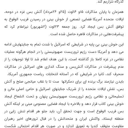
گذرگاه نتزاریم کند.
همزمان با پایان مذاکرات ۱۵و ۱۶اوت (۲۵و ۲۶مرداد) آتش بس غزه در دوحه،
ایالات متحده آمریکا فضایی تصنعی از خوش بینی در رسیدن قریب الوقوع به
توافق آتش بس ایجاد کرد. روز جمعه ۲۳اوت (۲شهریور) نیزاعلام کرد که
پیشرفت‌هایی در مذاکرات قاهره حاصل شده است.
این خوش بینی بی پایه در شرایطی که اسرائیل با شدت تمام به جنایتهایش ادامه
می دهد و آمریکا دست رژیم تروریست صهیونیستی را در انجام هرگونه عملیات
نظامی در غزه کاملا باز گذاشته است، با این هدف اعلام شد تا اولا توجهات را از
عدم پیشرفت در مذاکرات آتش‌بس و سنگ اندازی های اسرائیل در مذاکرات
منحرف کند، ثانیا در شرایطی که در آستانه انتخابات ریاست جمهوری آمریکا،
بایدن نیازمند برگ برنده ای برای دمکراتها ست تا با نقاب میانجی صلح و آتش
بس، نقش ایالات متحده را از شریک جنایتهای اسرائیل و حامی اصلی مالی و
تسلیحاتی و نظامی رژیم تروریست صهیونیستی پنهان و تحت الشعاع ایجاد
خوش بینی کاذب قرار دهد و بالاخره با ایجاد فضایی مصنوعی مبنی بر اینکه آتش
بس قریب الوقوع است و جهت تحقق آن، باید جلو هر اقدام تنش زایی در
منطقه ایستاد، واکنش ایران و متحدانش را در قبال ترورهای اخیر رهبران
مقاومت متوقف کندیا به تعویق اندازد و در صورت هر اقدام احتمالی شکست