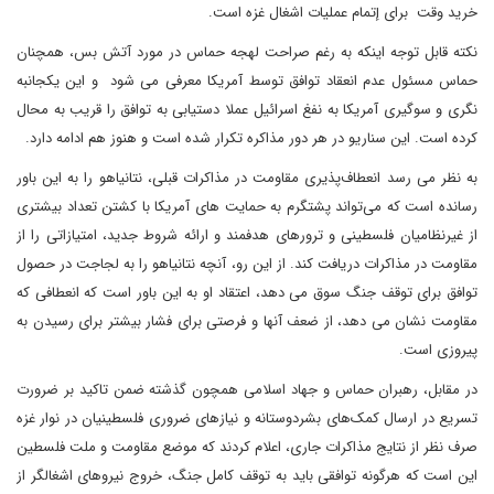
خرید وقت برای إتمام عملیات اشغال غزه است.
نکته قابل توجه اینکه به رغم صراحت لهجه حماس در مورد آتش بس، همچنان
حماس مسئول عدم انعقاد توافق توسط آمریکا معرفی می شود و این یکجانبه
نگری و سوگیری آمریکا به نفغ اسرائیل عملا دستیابی به توافق را قریب به محال
کرده است. این سناریو در هر دور مذاکره تکرار شده است و هنوز هم ادامه دارد.
به نظر می رسد انعطاف‌پذیری مقاومت در مذاکرات قبلی، نتانیاهو را به این باور
رسانده است که می‌تواند پشتگرم به حمایت های آمریکا با کشتن تعداد بیشتری
از غیرنظامیان فلسطینی و ترورهای هدفمند و ارائه شروط جدید، امتیازاتی را از
مقاومت در مذاکرات دریافت کند. از این رو، آنچه نتانیاهو را به لجاجت در حصول
توافق برای توقف جنگ سوق می دهد، اعتقاد او به این باور است که انعطافی که
مقاومت نشان می دهد، از ضعف آنها و فرصتی برای فشار بیشتر برای رسیدن به
پیروزی است.
در مقابل، رهبران حماس و جهاد اسلامی همچون گذشته ضمن تاکید بر ضرورت
تسریع در ارسال کمک‌های بشردوستانه و نیازهای ضروری فلسطینیان در نوار غزه
صرف نظر از نتایج مذاکرات جاری، اعلام کردند که موضع مقاومت و ملت فلسطین
این است که هرگونه توافقی باید به توقف کامل جنگ، خروج نیروهای اشغالگر از