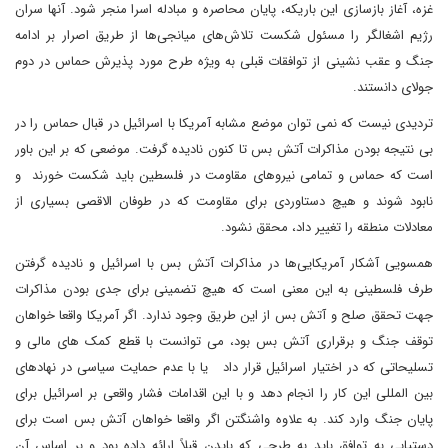
غزه، آغاز بازسازی این باریکه، پایان محاصره و مبادله اسرا منجر شود. آنها سران
رژیم اشغالگر را مسئول شکست تلاش‌های میانجی‌ها از طریق اصرار بر ادامه
جنگ و عقب نشینی از توافقات قبلی به ویژه طرح مورد پذیرش حماس در دوم
جولای دانستند.
تردیدی نیست که نمی توان موضع مشابه آمریکا با اسرائیل در قبال حماس را در
بی نتیجه بودن مذاکرات آتش بس تا کنون نادیده گرفت. موضعی که بر این باور
است که حماس و تمامی نیروهای مقاومت در فلسطین باید شکست خورند و
نابود شوند و هیچ دستاوردی برای مقاومت که در طوفان الاقصی بسیاری از
معادلات منطقه را تغییر داد، محقق نشود.
همسویی آشکار آمریکایی‌ها در مذاکرات آتش بس با اسرائیل و نادیده گرفتن
طرف فلسطینی به این معنی است که هیچ تضمینی برای جدی بودن مذاکرات
جهت تحقق صلح و آتش بس از این طریق وجود ندارد. اگر آمریکا واقعا خواهان
توقف جنگ و برقراری آتش بس بود، می توانست با قطع کمک های مالی و
تسلیحاتی که در اختیار اسرائیل قرار داد یا با عدم حمایت سیاسی در نهادهای
بین المللی این کار را انجام دهد و با این اقدامات فشار واقعی بر اسرائیل برای
پایان جنگ وارد کند. به علاوه واشنگتن اگر واقعا خواهان آتش بس است برای
دستیابی به توافق باید به طرحی که بایدن قبلاً ارائه داده بود و بر اساس آن