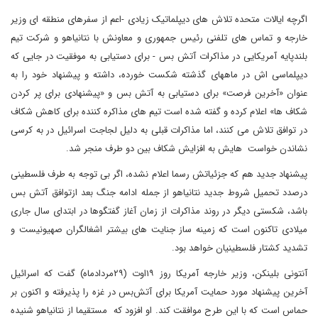
اگرچه ایالات متحده تلاش های دیپلماتیک زیادی -اعم از سفرهای منطقه ای وزیر
خارجه و تماس های تلفنی رئیس جمهوری و معاونش با نتانیاهو و شرکت تیم
بلندپایه آمریکایی در مذاکرات آتش بس - برای دستیابی به موفقیت در جایی که
دیپلماسی اش در ماههای گذشته شکست خورده، داشته و پیشنهاد خود را به
عنوان «آخرین فرصت» برای دستیابی به آتش بس و «پیشنهادی برای پر کردن
شکاف ها» اعلام کرده و گفته شده است تیم های مذاکره کننده برای کاهش شکاف
در توافق تلاش می کنند، اما مذاکرات قبلی به دلیل لجاجت اسرائیل در به کرسی
نشاندن خواست هایش به افزایش شکاف بین دو طرف منجر شد.
پیشنهاد جدید هم که جزئیاتش رسما اعلام نشده، اگر بی توجه به طرف فلسطینی
درصدد تحمیل شروط جدید نتانیاهو از جمله ادامه جنگ بعد ازتوافق آتش بس
باشد، شکستی دیگر در روند مذاکرات از زمان آغاز گفتگوها در ابتدای سال جاری
میلادی تاکنون است که زمینه ساز جنایت های بیشتر اشغالگران صهیونیست و
تشدید کشتار فلسطینیان خواهد بود.
آنتونی بلینکن، وزیر خارجه آمریکا روز ۱۹اوت (۲۹مردادماه) گفت که اسرائیل
آخرین پیشنهاد مورد حمایت آمریکا برای آتش‌بس در غزه را پذیرفته و اکنون بر
حماس است که با این طرح موافقت کند. او افزود که مستقیما از نتانیاهو شنیده