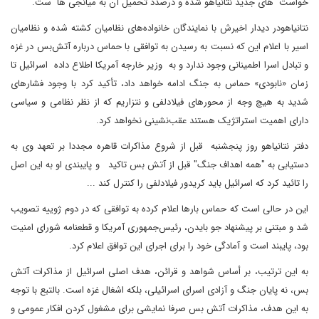
خواست های جدید نتانیاهو شده و درصدد تحمیل آن به میانجی ها ست.
نتانیاهودر دیدار اخیرش با نمایندگان خانواده‌های نظامیان کشته شده و نظامیان
اسیر با اعلام این که نسبت به رسیدن به توافقی با حماس درباره آتش‌بس در غزه
و تبادل اسرا اطمینانی وجود ندارد و به وزیر خارجه آمریکا اطلاع داده اسرائیل تا
زمان «نابودی» حماس به جنگ ادامه خواهد داد، تأکید کرد با وجود فشارهای
شدید به هیچ وجه از محورهای فیلادلفی و نتزاریم که از نظر نظامی و سیاسی
دارای اهمیت استراتژیک هستند عقب‌نشینی نخواهد کرد.
دفتر نتانیاهو روز پنجشنبه قبل از شروع مذاکرات قاهره مجددا بر تعهد وی به
دستیابی به "همه اهداف جنگ" قبل از آتش بس تاکید و پایبندی او به این اصل
را تائید کرد که اسرائیل باید کریدور فیلادلفی را کنترل کند ...
این در حالی است که حماس بارها اعلام کرده به توافقی که در دوم ژوییه تصویب
شد و مبتنی بر پیشنهاد جو بایدن، رئیس‌جمهوری آمریکا و قطعنامه شورای امنیت
بود، پایبند است و آمادگی خود را برای اجرای این توافق اعلام کرد.
به این ترتیب، بر أساس شواهد و قرائن، هدف اصلی اسرائیل از مذاکرات آتش
بس، نه پایان جنگ و آزادی اسرای اسرائیلی، بلکه اشغال غزه است. بالتبع با توجه
به این هدف، مذاکرات آتش بس صرفا نمایشی برای مشغول کردن افکار عمومی و