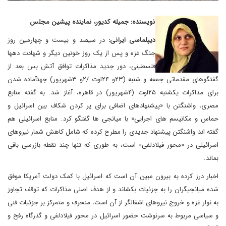
نویسنده: جمیله کدیور، نماینده پیشین مجلس
دیپلماسی ایرانی:
در سیصد و بیست و چهارمین روز
جنگ غزه و پس از یک روز خونین دیگر و شهادت دهها
فلسطینی، دور جدید مذاکرات توافق آتش بس بعد از
گفتگوهای مقدماتی جمعه و شنبه (۲۳و ۲۴اوت /۲و ۳شهریور) جهتآماده شدن
برای مذاکرات یکشنبه ۲۵اوت (۴شهریور) در قاهره، آغاز شد. به گفته منابع
مصری، واشنگتن با «پیشنهادهای اضافی برای پر کردن شکاف بین اسرائیل و
حماس و مکانیسم های اجرایی» با میانجی ها گفتگو کرد. منابع اسرائیلی هم
گفته اند واشنگتن پیشنهاد جدیدی را مطرح کرده که شامل کاهش شمار نیروهای
اسرائیلی در «محور فیلادلفی» است، به طوری که تنها چند نقطه بازرسی باقی
بماند.
اخبار درز کرده به بیرون مبین آن است که اسرائیل با کمک دولت آمریکا موفق
شده میانجیگران را به جزئیات بکشاند و از هدف اصلی مذاکرات که توقف تجاوز
به نوار غزه و خروج نیروهای اشغالگر از آن است، منحرف و متمرکز بر جزئیات فنی
و سیاسی مربوط به سرنوشت حضور اسرائیل در محور فیلادلفی و گذرگاه رفح و