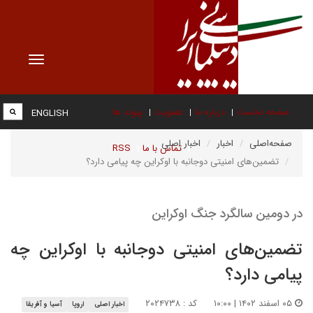
Toggle
vigation
صفحه نخست
درباره ما
عضویت
پیوند ها
ENGLISH
صفحه‌اصلی
اخبار
اخبار اصلی
تماس با ما
RSS
تضمین‌های امنیتی دوجانبه با اوکراین چه پیامی دارد؟
در دومین سالگرد جنگ اوکراین
تضمین‌های امنیتی دوجانبه با اوکراین چه
پیامی دارد؟
۰۵ اسفند ۱۴۰۲ | ۱۰:۰۰
کد : ۲۰۲۴۷۳۸
اخبار اصلی
اروپا
آسیا و آفریقا