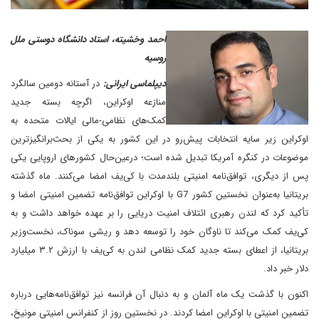
احمد وخشیته، استاد دانشگاه دوستی ملل
روسیه
دیپلماسی ایرانی:
در آستانه دومین سالگرد
منازعه اوکراین، اگرچه بسته جدید
کمک‌های نظامی-مالی ایالات متحده به
اوکراین زیر سایه انتخابات پیش‌رو در این کشور به یکی از بحث‌برانگیز‌ترین
موضوعات در کنگره آمریکا تبدیل شده است؛ درعین‌حال کشورهای اروپایی یکی
پس از دیگری، توافق‌نامه امنیتی بلندمدت با کی‌یف امضا می‌کنند. ماه گذشته
بریتانیا به‌عنوان نخستین کشور G7 با اوکراین توافق‌نامه تضمین امنیتی امضا و
تأکید کرد که لندن رهبری ائتلاف امنیت دریایی را بر عهده خواهد داشت و به
‌کی‌یف کمک می‌کند تا ناوگان خود را توسعه دهد و ریشی سوناک، نخست‌وزیر
بریتانیا، از اعطای بسته جدید کمک نظامی لندن به کی‌یف با ارزش ۳.۲ میلیارد
دلار خبر داد.
اکنون با گذشت یک ماه آلمان و به دنبال آن فرانسه نیز توافق‌نامه‌هایی درباره
تضمین امنیتی با اوکراین امضا کردند. در نخستین روز از کنفرانس امنیتی مونیخ،