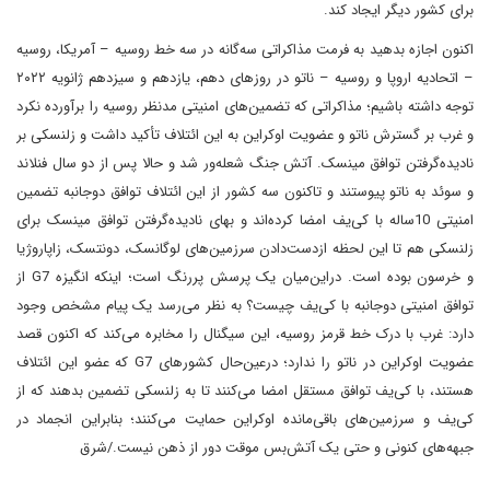
برای کشور دیگر ایجاد کند.
اکنون اجازه بدهید به فرمت مذاکراتی سه‌گانه در سه خط روسیه – آمریکا، روسیه
– اتحادیه اروپا و روسیه – ناتو در روزهای دهم، یازدهم و سیزدهم ژانویه ۲۰۲۲
توجه داشته باشیم؛ مذاکراتی که تضمین‌های امنیتی مدنظر روسیه را برآورده نکرد
و غرب بر گسترش ناتو و عضویت اوکراین به این ائتلاف تأکید داشت و زلنسکی بر
نادیده‌گرفتن توافق مینسک. آتش جنگ شعله‌ور شد و حالا پس از دو سال فنلاند
و سوئد به ناتو پیوستند و تا‌کنون سه کشور از این ائتلاف توافق دو‌جانبه تضمین
امنیتی 10ساله با کی‌یف امضا کرده‌اند و بهای نادیده‌گرفتن توافق مینسک برای
زلنسکی هم تا این لحظه ازدست‌دادن سرزمین‌های لوگانسک،‌ دونتسک، زاپاروژیا
و خرسون بوده است. در‌این‌میان یک پرسش پررنگ است؛ اینکه انگیزه G7 از
توافق امنیتی دوجانبه با کی‌یف چیست؟ به نظر می‌رسد یک پیام مشخص وجود
دارد: غرب با درک خط قرمز روسیه، این سیگنال را مخابره می‌کند که اکنون قصد
عضویت اوکراین در ناتو را ندارد؛ در‌عین‌حال کشورهای G7 که عضو این ائتلاف
هستند، با کی‌یف توافق مستقل امضا می‌کنند تا به زلنسکی تضمین بدهند که از
کی‌یف و سرزمین‌های باقی‌مانده اوکراین حمایت می‌کنند؛ بنابراین انجماد در
جبهه‌های کنونی و حتی یک آتش‌بس موقت دور از ذهن نیست./شرق