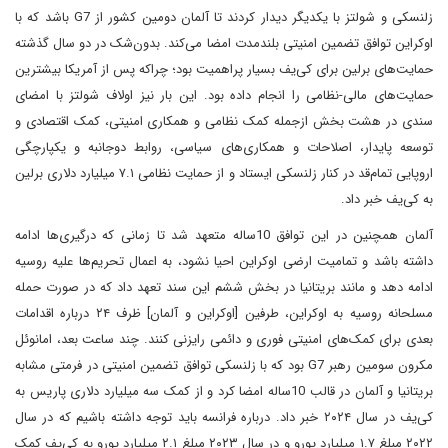
زلنسکی و شولتز با یکدیگر دیدار کردند تا آلمان دومین کشور از G7 باشد که با
اوکراین توافق تضمین امنیتی بلندمدت امضا می‌کند. بدون‌شک در دو سال گذشته
حمایت‌های برلین برای کی‌یف بسیار پراهمیت بود؛ چراکه پس از آمریکا بیشترین
حمایت‌های مالی-نظامی را انجام داده بود. این بار نیز اولاف شولتز با امضای
سندی در هشت بخش ازجمله کمک نظامی و همکاری امنیتی، کمک اقتصادی و
توسعه پایدار، اصلاحات و همکاری‌های سیاسی، روابط دوجانبه و یکپارچگی
اروپایی تمام‌قد در کنار زلنسکی ایستاد و از حمایت نظامی ۷.۱ میلیارد دلاری برلین
به کی‌یف خبر داد.
آلمان همچنین در این توافق 10‌ساله متعهد شد تا زمانی که درگیری‌ها ادامه
داشته باشد و تمامیت ارضی اوکراین احیا نشود، به اعمال تحریم‌ها علیه روسیه
ادامه دهد و مانند بریتانیا در بخش ششم این سند تعهد داد که در صورت حمله
مسلحانه روسیه به اوکراین، طرفین [اوکراین و آلمان] ظرف ۲۴ درباره اقدامات
بعدی برای کمک‌های امنیتی فوری و دائمی رایزنی کنند. چند ساعت بعد،‌ امانوئل
مکرون سومین رهبر G7 بود که با زلنسکی توافق تضمین امنیتی در فرمتی مشابه
بریتانیا و آلمان در قالب 10ساله امضا کرد و از کمک سه میلیارد دلاری پاریس به
کی‌یف در سال ۲۰۲۴ خبر داد. درباره فرانسه باید توجه داشته باشیم که در سال
۲۰۲۲ مبلغ ۱.۷ میلیارد یورو و در سال ۲۰۲۳ مبلغ ۲.۱ میلیارد یورو به کی‌یف کمک