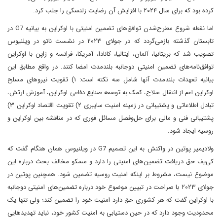
کرده بود که برای سال ۲۰۲۴ با افزایش آن رضایت زلنسکی را جلب کرد.
اما نقطه شروع مطرح‌شدن توافق‌های تضمین امنیتی با اوکراین به بیانیه G7 در
تابستان گذشته بازمی‌گردد که در جولای ۲۰۲۳ در نشست ناتو در ویلنیوس
تصویب شد که بریتانیا، آلمان، ایتالیا، کانادا، آمریکا، فرانسه و ژاپن با اوکراین
توافق‌نامه‌های تضمین امنیتی دوجانبه بلندمدت امضا کنند. در واقع مطابق این
بیانیه تعهدات بلندمدت آنها شامل سه نکته است: ۱) تقویت نیروهای مسلح
اوکراین اعم از انتقال سلاح، کمک به توسعه صنایع دفاعی اوکراین، آموزش ارتش،
تبادل اطلاعاتی و پشتیبانی در زمینه امنیت سایبری ۲) تقویت اقتصاد اوکراین ۳)
پشتیبانی فنی و مالی برای حل‌وفصل مسائل فوری که در مناقشه بین اوکراین و
روسیه ایجاد شود.
ولادیمیر پوتین در واکنش به این تصمیم G7 در ویلنیوس همان هنگام گفت که
کی‌یف حق دریافت تضمین‌های امنیتی را دارد و مسکو مخالف بحث درباره این
موضوع نیست، مشروط بر اینکه امنیت روسیه تضمین شود. همچنین پوتین در
جولای ۲۰۲۳ با صراحت در تبیین موضوع خود درباره تضمین‌های امنیتی دوجانبه
با اوکراین گفت که هر کشوری حق دارد امنیت خود را تضمین کند؛ ولی تنها یک
محدودیت وجود دارد که در حین دستیابی به امنیت کشور خود،‌ نباید تهدیدهایی