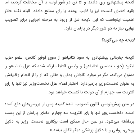
لایحه پیشنهادی رای دادند و ۵۱ تن در شور اولیه با آن مخالفت کردند؛ اما
بقیه اعضای کنست نیز یا غایب بودند یا رای ممتنع دادند. البته نکته حائز
اهمیت اینجاست که این لایحه قبل از ورود به مرحله اجرایی برای تصویب
نهایی نیاز به دو شور دیگر در پارلمان دارد.
لایحه چه می گوید؟
لایحه جنجالی پیشنهادی به سود نتانیاهو از سوی اوفیر کاتس، عضو حزب
لیکود (حزب بنیامین نتانیاهو) و رئیس ائتلاف ارائه شده که عزل نتانیاهو را
ممنوع می‌کند، مگر در موارد ناتوانی بدنی و عقلی که او را از انجام وظایفش
به عنوان نخست‌وزیر بازمی‌دارد. اختیار اعلام عزل نخست‌وزیر نیز تنها با رای
اکثریت سه چهارم از آن دولت یا کنست خواهد بود.
در متن پیش‌نویس قانون تصویب شده کمیته پس از بررسی‌های داغ آمده
است: «نخست‌زویر تنها با رای اکثریت سه چهارم اعضای پارلمان از این پست
برداشته می‌شود. در عین حال ممکن است برکناری نخست وزیر به دلایل
روحی، روانی و یا دلایل پزشکی دیگر اتفاق بیفتد.»