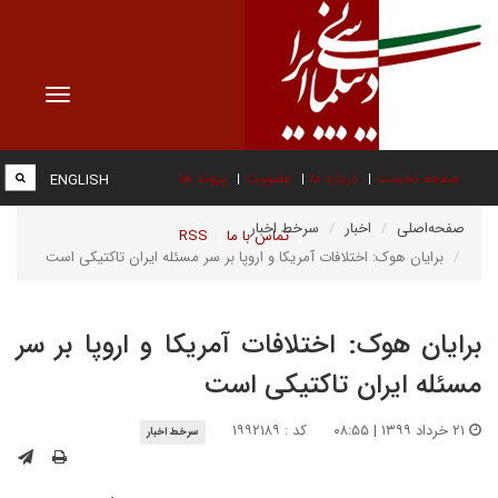
Toggle
vigation
صفحه نخست
درباره ما
عضویت
پیوند ها
ENGLISH
صفحه‌اصلی
اخبار
سرخط اخبار
تماس با ما
RSS
برایان هوک: اختلافات آمریکا و اروپا بر سر مسئله ایران تاکتیکی است
برایان هوک: اختلافات آمریکا و اروپا بر سر
مسئله ایران تاکتیکی است
۲۱ خرداد ۱۳۹۹ | ۰۸:۵۵
کد : ۱۹۹۲۱۸۹
سرخط اخبار