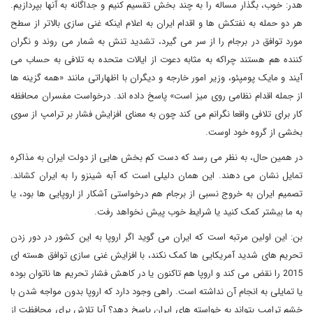
هدر: خوب، بگذار مساله را به چند بخش تقسیم کنیم و جداگانه به آنها بپردازیم.
هر دو حمله به نفتکش ها و اقدام ایران به اعلام اینکه غنی سازی بالاتر از سطح
مورد توافق در برجام را از سر می گیرد، تشدید تنش به شمار می روند و نگران
کننده هم هستند چراکه به مثابه دعوت از ایالات متحده به تلافی به حساب می
آیند و مایک پومپئو، وزیر امور خارجه و دیگران با اظهاراتی مانند «همه گزینه ها
از جمله اقدام نظامی روی میز است» پاسخ داده اند. درخواست مفسران محافظه
کار برای تلافی واقعا نگرانم می کند چون به معنای افزایش فشار بر ترامپ از سوی
بخشی از گروه خود اوست.
در همین حال، به نظر می رسد که دست کم بخش هایی از دولت ایران به مذاکره
تمایل نشان می دهند. این همان دلیلی است که آبه شینزو را به ایران کشاند.
تصمیم ایران به خروج نسبی از برجام هم درخواستی آشکار از اروپایی ها بود، یا
به ما بیشتر کمک کنید یا شرایط خوب پیش نخواهد رفت.
بن: این اولین مرتبه است که ایران می گوید اگر اروپا به این کشور در دور زدن
تحریم های شدید آمریکایی ها کمک نکند، با افزایش غنی سازی توافق هسته ای
2015 را نقض می کند و اروپا هم تاکنون یا در کاهش فشار تحریم ها ناتوان بوده
یا تمایلی به انجام آن نداشته است. راهی وجود دارد که اروپا بدون مواجه شدن با
خشم ترامپ بتواند به خواسته های ایران پاسخ دهد؟ آیا تلاش برای محافظت از