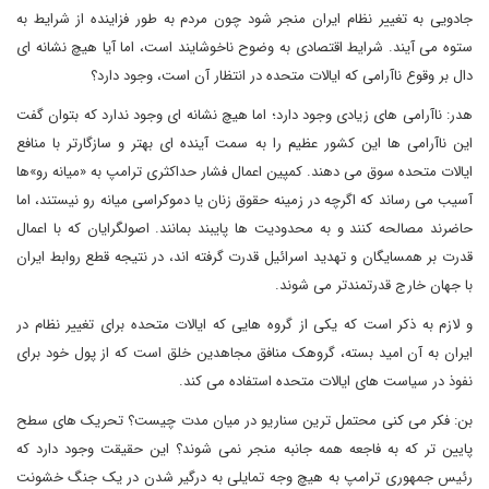
جادویی به تغییر نظام ایران منجر شود چون مردم به طور فزاینده از شرایط به
ستوه می آیند. شرایط اقتصادی به وضوح ناخوشایند است، اما آیا هیچ نشانه ای
دال بر وقوع ناآرامی که ایالات متحده در انتظار آن است، وجود دارد؟
هدر: ناآرامی های زیادی وجود دارد؛ اما هیچ نشانه ای وجود ندارد که بتوان گفت
این ناآرامی ها این کشور عظیم را به سمت آینده ای بهتر و سازگارتر با منافع
ایالات متحده سوق می دهند. کمپین اعمال فشار حداکثری ترامپ به «میانه رو»ها
آسیب می رساند که اگرچه در زمینه حقوق زنان یا دموکراسی میانه رو نیستند، اما
حاضرند مصالحه کنند و به محدودیت ها پایبند بمانند. اصولگرایان که با اعمال
قدرت بر همسایگان و تهدید اسرائیل قدرت گرفته اند، در نتیجه قطع روابط ایران
با جهان خارج قدرتمندتر می شوند.
و لازم به ذکر است که یکی از گروه هایی که ایالات متحده برای تغییر نظام در
ایران به آن امید بسته، گروهک منافق مجاهدین خلق است که از پول خود برای
نفوذ در سیاست های ایالات متحده استفاده می کند.
بن: فکر می کنی محتمل ترین سناریو در میان مدت چیست؟ تحریک های سطح
پایین تر که به فاجعه همه جانبه منجر نمی شوند؟ این حقیقت وجود دارد که
رئیس جمهوری ترامپ به هیچ وجه تمایلی به درگیر شدن در یک جنگ خشونت