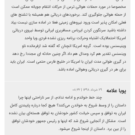
مخصوصا در مورد حملات هوائی.ترس از حرکات انتقام جویانه ممکن است
از حمله هوائی جلوگیری کند..برخوردهای دریائی هم همیشه با تشنج های
فعلی امکان پذیر است.ورود نیروهای زمینی فعلا در اماده سازی نیست.بیاد
داشته باشید سرنگون کردن ایرباس مسافربری ایرانی توسط نیروی دریائی
امریکا احتمالایک اشتباه وحرکت برنامه ریزی نشده فردی ویا واحد
وینیسنس بوده است. گرچه امریکا انچنان که گفته شد ازفرمانده ناو
وینسنس تقدیر هم کرد ومدال هم داد.اگر چنین حادثه ای مجددا رخ دهد
در گیری طوانی مدت ایران با امریکا در خلیج فارس حتمی است. ایران باید
برای هر در گیری دریائی وهوائی اماده باشد.
پویا علامه
۲۹ خرداد ۱۳۹۸ | ۰۸:۳۲
چند خط خواندم و ادامه ندادم، از سر ناراحتی اینها چرا
داستان را از وسط شروع به خواندن می‌کنند؟ هیچ کجا درباره پایبندی کامل
ایران به توافق و سپس خیانت کشور خودشان به توافق هسته‌ای بیان نشده
است. مشکل از آنجایی شروع شد که اینها و رئیس جمهور خودشان توافق
را از بین برد. داستان از اینجا شروع میشود.