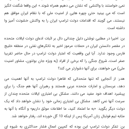
نمی خواستند با واکنشی که نشان می دهیم همراه شوند.» این واقعا شگفت انگیز
است که می بینید حتی چهره هایی از امنیت ملی که با نظام ایران موافق هم
نیستند، می گویند که اقدامات دولت ترامپ ایران را به واکنش خشونت آمیز وا
داشته است.
بن: اخیرا در مطلبی نوشتی دلیل چندانی دال بر اثبات ادعای دولت ایالات متحده
در مقصر دانستن ایران در حملات مرموز اخیر به تانکرهای نفتی در منطقه خلیج
فارس وجود ندارد. آیا این واقعیت که اعتبار دولت ترامپ در حال حاضر تقریبا
صفر است، شروع جنگی را که برخی از افراد (به ویژه جان بولتون، مشاور امنیت
ملی) می خواهند، برای آنها دشوارتر می کند؟
هدر: از آنجایی که تنها متحدانی که ظاهرا دولت ترامپ به آنها اهمیت می
دهد، عربستان و امارات متحده عربی هستند و رهبران آنها هم جنگ را برای
پیشبرد اهداف خود مفید می دانند، مشکل بی اعتباری ایالات متحده چندان از
سرعت آنها نمی کاهد. مشکل بی اعتباری زمانی خود را نشان خواهد داد که یک
دولت دیگر بگوید: «به ما اعتماد کنید، ما اطلاعات موثق داریم» و آنگاه با آنها به
مثابه تیم فوتبال زنان آمریکا پس از اینکه 13 گل خورده اند، رفتار خواهد شد.
بن: تفکر دولت ترامپ این بوده که کمپین اعمال فشار حداکثری به شیوه ای