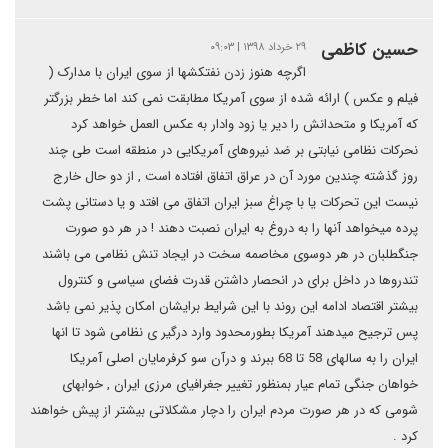
حسین کاظمی
۲۹ خرداد ۱۳۹۸ | ۰۹:۰۳
اگرچه هنوز زدن نفتکشها از سوی ایران با مدارک (
فیلم و عکس ) ارائه شده از سوی آمریکا مطابقت نمی کند اما خطر بزرگتر
که آمریکا و متحدانش را دیر یا زود وادار به عکس العمل خواهد کرد
نحرکات نظامی نیابتی بر ضد نیروهای آمریکایی در منطقه است طی چند
روز گذشته چندین مورد آن در عراق اتفاق افتاده است , از دو حال خارج
نیست این تحرکات یا با چراغ سبز ایران اتفاق می افتد و یا دستانی پشت
پرده میخواهد آنها را به دروغ به ایران نصبت دهند ! در هر دو صورت
جنگطلبان در هر دوسوی مخاصمه سخت در ایجاد تنش نظامی می باشند
تندروها در داخل برای در انحصار داشتن قدرت فضای سیاسی و کنترول
بیشتر اقتصاد ادامه این روند با این شرایط برایشان امکان پذیر نمی باشد
پس ترجیح میدهند آمریکا بطورمحدود وارد درگیر ی نظامی شود تا انها
ایران را به سالهای 58 تا 68 ببرند و درآن سو کرفرمایان اصلی آمریکا
خواهان جنگی تمام عیار بمنظور تغییر جغرافیای مرزی ایران , خوابهای
شومی که در هر صورت مردم ایران را دچار مشکلاتی بیشتر از پیش خواهند
کرد .