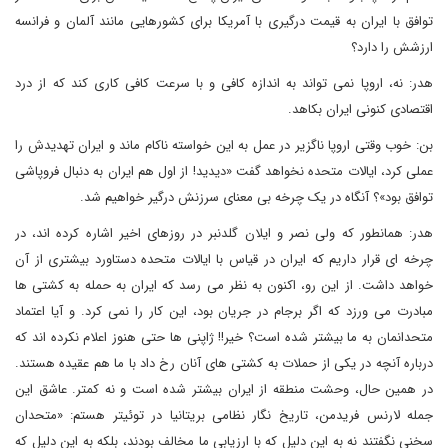
توافق با ایران به قیمت درگیری با آمریکا برای کشورهایی مانند آلمان و فرانسه
ارزشش را دارد؟
هدر: نه، اروپا نمی تواند به اندازه کافی و با سرعت کافی کاری کند که از درد
اقتصادی کنونی ایران بکاهد.
بن: خوب وقتی اروپا ناگزیر در عمل به این خواسته ناکام ماند و ایران تهدیدش را
عملی کرد، ایالات متحده نخواهد گفت «دیدید! از اول هم ایران به دنبال فروپاشی
توافق بود»؟ آنگاه در یک چرخه بی معنای سرزنش درگیر خواهیم شد.
هدر: همانطور که ولی نصر و ایلان گلدنبر در روزهای اخیر اشاره کرده اند، در
چرخه ای قرار داریم که ایران در قیاس با ایالات متحده دستاورد بیشتری از آن
خواهد داشت. از این رو، اکنون به نظر می رسد که ایران به حمله به کشتی ها
مبادرت می ورزد که اگر برجام در جریان بود، این کار را نمی کرد. و آیا اعتماد
متحدانمان به ما بیشتر شده است؟ خیر!! ژاپنی ها حتی هنوز اعلام نکرده اند که
درباره آنچه در یکی از حملات به کشتی های آنان رخ داد با ما هم عقیده هستند.
در همین حال، وحشت منطقه از ایران بیشتر شده است و نه کمتر. عاشق این
جمله لارنس فریدمن، تاریخ نگار نظامی بریتانیا در توئیتر هستم: «متحدان
سخنی نگفتند نه به این دلیل که با ارزیابی ما مخالف بودند، بلکه به این دلیل که