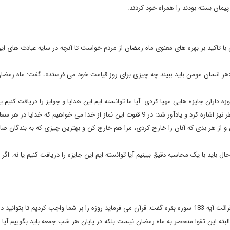
پیمان بسته بودند را همراه خود کردند.
 تاکید بر بهره های معنوی ماه رمضان از مردم خواست تا آنچه در سایه عبادت های این
ه 18 سوره حشر که می فرماید «هر انسان مومن باید ببیند چه چیزی برای روز قیامت خود می فرستد»، گفت: ماه رمض
ه داران جایزه هایی مهیا کردی. آیا ما توانسته ایم این هدایا و جوایز را دریافت کنیم یا 
خطیب نماز جمعه این هفته تهران به دعاهای قنوت های نماز عید فطر نیز اشاره کرد و یادآور شد: در 9 قنوت این نماز از خدا می خواهیم که خدایا 
ن و از هر بدی که آنان را خارج کردی، مرا هم خارج کن و بهترین چیزی که به بندگان 
 باید با یک محاسبه دقیق ببینیم آیا توانسته ایم این جایزه را دریافت کنیم یا نه. اگر 
خطیب نماز جمعه تهران همچنین در بخش دیگری از این خطبه با قرائت آیه 183 سوره بقره گفت: قرآن می فرماید روزه را بر شما واجب کردیم تا ب
م. البته این تقوا منحصر به ماه رمضان نیست بلکه در پایان هر شب جمعه باید بگوییم آیا خ