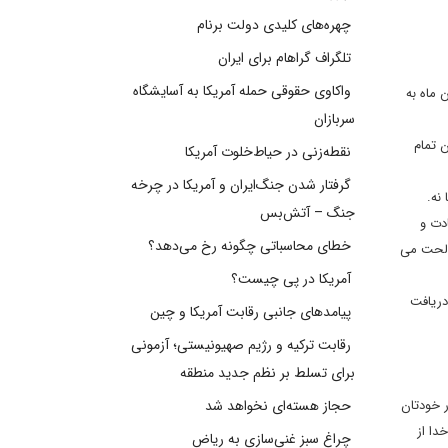
چهره‌های کلیدی دولت برنام
تلگراف گراهام برای ایران
واکاوی حقوقی حمله آمریکا به آسایشگاه
 ماه به
سربازان
ان تمام
نقطه‌زنی در حیاط‌خلوت آمریکا
گرفتار شدن جنگ‌ایران و آمریکا در چرخه
نه.
جنگ – آتش‌بس
در هر سعادت و
خطای محاسباتی چگونه رخ می‌دهد؟
صالحت می
آمریکا در پی چیست؟
دریافت
پیامدهای جانبی رقابت آمریکا و چین
رقابت ترکیه و رژیم صهیونیستی؛ آزمونی
برای تسلط بر نظم جدید منطقه
توانید در خودتان
حجاز هسته‌ای نخواهد شد
دا از
چراغ سبز غنی‌سازی به ریاض