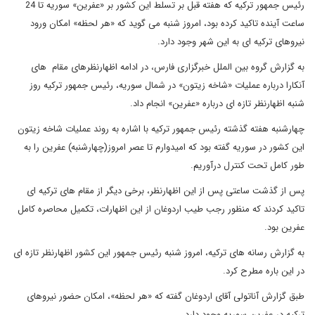
رئیس جمهور ترکیه که هفته قبل بر تسلط این کشور بر «عفرین» سوریه تا 24
ساعت آینده تاکید کرده بود، امروز شنبه می گوید که «هر لحظه» امکان ورود
نیروهای ترکیه ای به این شهر وجود دارد.
به گزارش گروه بین الملل خبرگزاری فارس، در ادامه اظهارنظرهای مقام ‍ های
آنکارا درباره عملیات «شاخه زیتون» در شمال سوریه، رئیس جمهور ترکیه روز
شنبه اظهارنظر تازه ای درباره «عفرین» انجام داد.
چهارشنبه هفته گذشته رئیس جمهور ترکیه با اشاره به روند عملیات شاخه زیتون
این کشور در سوریه گفته بود که امیدوارم تا عصر امروز(چهارشنبه) عفرین را به
طور کامل تحت کنترل درآوریم.
پس از گذشت ساعتی پس از این اظهارنظر، برخی دیگر از مقام های ترکیه ای
تاکید کردند که منظور رجب طیب اردوغان از این اظهارات، تکمیل محاصره کامل
عفرین بود.
به گزارش رسانه های ترکیه، امروز شنبه رئیس جمهور این کشور اظهارنظر تازه ای
در این باره مطرح کرد.
طبق گزارش آناتولی آقای اردوغان گفته که «هر لحظه»، امکان حضور نیروهای
ترکیه در عفرین سوریه وجود دارد.