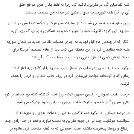
شبه نظامیان کُرد در عفرین، تاکید کرد زیرا نه فقط یگان های مدافع خلق
(ی.پ.گ) بلکه تروریست های داعشی نیز هدف این عملیات هستند.
وزیر خارجه ترکیه مدعی شد بعد از عملیات سپر فرات و شکست داعش در شمال
سوریه، این گروه تاکتیک خود را تغییر داده و به همکاری با ی.پ.گ روی آورد.
آنکارا که از چندین ماه قبل تهدید به اجرای عملیات نظامی جدید در شمال سوریه
علیه شبه نظامیان کُرد در این منطقه می کرد، بعد از اعلام تصمیم آمریکا برای
ایجاد ارتش کُردی 30هزار نفری در سوریه، مجاب به آغاز آن شد.
ترکیه، حمله به عفرین در حلب در شمال غرب سوریه را از 20 ژانویه آغاز کرد؛
زمانی که با توپخانه مواضع نیروهای کُرد در ریف حلب شمالی و غربی را هدف
گرفت.
«رجب طیب اردوغان» رئیس جمهور ترکیه روز شنبه گذشته گفته بود تسلط بر کوه
های عفرین آغاز شده و عملیات شاخه زیتون به پایان خود نزدیک می شود.
در عرصه میدانی اما ترکیه عملا تاکنون به غیر از حملات هوایی و توپخانه ای
نتوانسته موفقیت چندانی در جبهه عفرین به دست بیاورد و فعلا در حد آزادی چند
ارتفاع و روستا پیشرفت داشته است. حملاتی که به گفته مقامات کُرد، علاوه بر