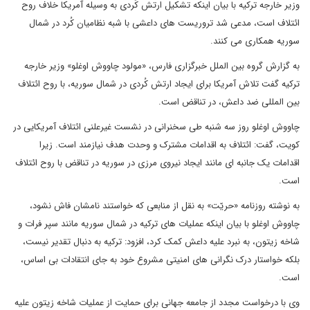
وزیر خارجه ترکیه با بیان اینکه تشکیل ارتش کُردی به وسیله آمریکا خلاف روح
ائتلاف است، مدعی شد تروریست های داعشی با شبه نظامیان کُرد در شمال
سوریه همکاری می کنند.
به گزارش گروه بین الملل خبرگزاری فارس، «مولود چاووش اوغلو» وزیر خارجه
ترکیه گفت تلاش آمریکا برای ایجاد ارتش کُردی در شمال سوریه، با روح ائتلاف
بین المللی ضد داعش، در تناقض است.
چاووش اوغلو روز سه شنبه طی سخنرانی در نشست غیرعلنی ائتلاف آمریکایی در
کویت، گفت: ائتلاف به اقدامات مشترک و وحدت هدف نیازمند است. زیرا
اقدامات یک جانبه ای مانند ایجاد نیروی مرزی در سوریه در تناقض با روح ائتلاف
است.
به نوشته روزنامه «حریّت» به نقل از منابعی که خواستند نامشان فاش نشود،
چاووش اوغلو با بیان اینکه عملیات های ترکیه در شمال سوریه مانند سپر فرات و
شاخه زیتون، به نبرد علیه داعش کمک کرد، افزود: ترکیه به دنبال تقدیر نیست،
بلکه خواستار درک نگرانی های امنیتی مشروع خود به جای انتقادات بی اساس،
است.
وی با درخواست مجدد از جامعه جهانی برای حمایت از عملیات شاخه زیتون علیه