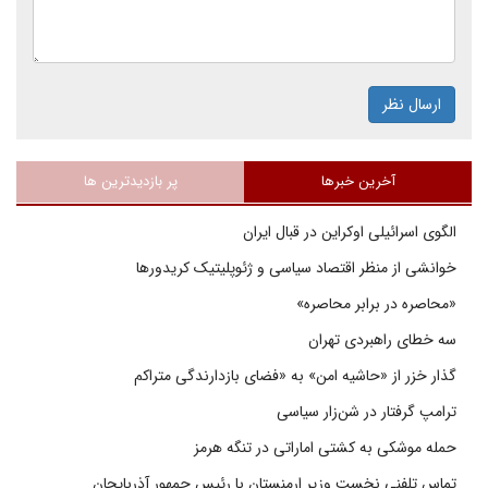
ارسال نظر
آخرین خبرها
پر بازدیدترین ها
الگوی اسرائیلی اوکراین در قبال ایران
خوانشی از منظر اقتصاد سیاسی و ژئوپلیتیک کریدورها
«محاصره در برابر محاصره»
سه خطای راهبردی تهران
گذار خزر از «حاشیه امن» به «فضای بازدارندگی متراکم
ترامپ گرفتار در شن‌زار سیاسی
حمله موشکی به کشتی اماراتی در تنگه هرمز
تماس تلفنی نخست وزیر ارمنستان با رئیس جمهور آذربایجان