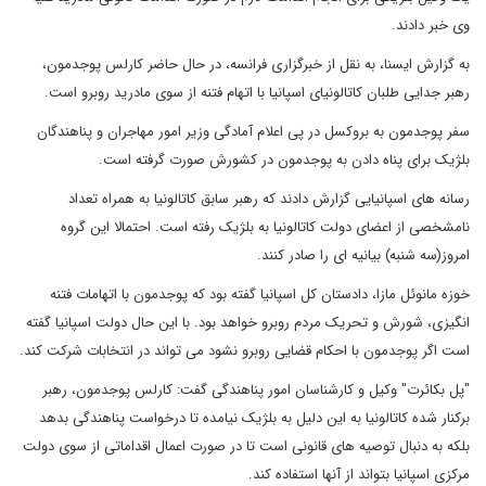
وی خبر دادند.
به گزارش ایسنا، به نقل از خبرگزاری فرانسه، در حال حاضر کارلس پوجدمون،
رهبر جدایی طلبان کاتالونیای اسپانیا با اتهام فتنه از سوی مادرید روبرو است.
سفر پوجدمون به بروکسل در پی اعلام آمادگی وزیر امور مهاجران و پناهندگان
بلژیک برای پناه دادن به پوجدمون در کشورش صورت گرفته است.
رسانه های اسپانیایی گزارش دادند که رهبر سابق کاتالونیا به همراه تعداد
نامشخصی از اعضای دولت کاتالونیا به بلژیک رفته است. احتمالا این گروه
امروز(سه شنبه) بیانیه ای را صادر کنند.
خوزه مانوئل مازا، دادستان کل اسپانیا گفته بود که پوجدمون با اتهامات فتنه
انگیزی، شورش و تحریک مردم روبرو خواهد بود. با این حال دولت اسپانیا گفته
است اگر پوجدمون با احکام قضایی روبرو نشود می تواند در انتخابات شرکت کند.
"پل بکائرت" وکیل و کارشناسان امور پناهندگی گفت: کارلس پوجدمون، رهبر
برکنار شده کاتالونیا به این دلیل به بلژیک نیامده تا درخواست پناهندگی بدهد
بلکه به دنبال توصیه های قانونی است تا در صورت اعمال اقداماتی از سوی دولت
مرکزی اسپانیا بتواند از آنها استفاده کند.