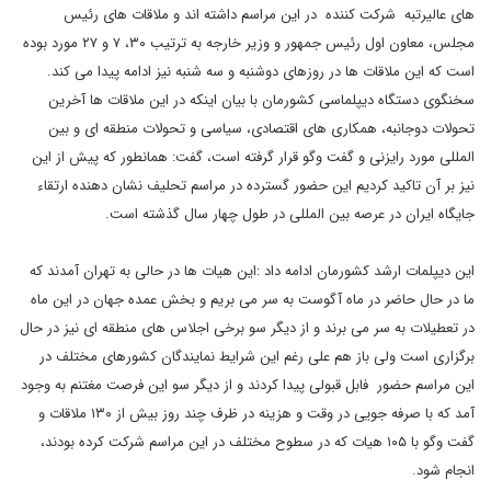
های عالیرتبه شرکت کننده در این مراسم داشته اند و ملاقات های رئیس
مجلس، معاون اول رئیس جمهور و وزیر خارجه به ترتیب ۳۰، ۷ و ۲۷ مورد بوده
است که این ملاقات ها در روزهای دوشنبه و سه شنبه نیز ادامه پیدا می کند.
سخنگوی دستگاه دیپلماسی کشورمان با بیان اینکه در این ملاقات ها آخرین
تحولات دوجانبه، همکاری های اقتصادی، سیاسی و تحولات منطقه ای و بین
المللی مورد رایزنی و گفت وگو قرار گرفته است، گفت: همانطور که پیش از این
نیز بر آن تاکید کردیم این حضور گسترده در مراسم تحلیف نشان دهنده ارتقاء
جایگاه ایران در عرصه بین المللی در طول چهار سال گذشته است.
این دیپلمات ارشد کشورمان ادامه داد :این هیات ها در حالی به تهران آمدند که
ما در حال حاضر در ماه آگوست به سر می بریم و بخش عمده جهان در این ماه
در تعطیلات به سر می برند و از دیگر سو برخی اجلاس های منطقه ای نیز در حال
برگزاری است ولی باز هم علی رغم این شرایط نمایندگان کشورهای مختلف در
این مراسم حضور فابل قبولی پیدا کردند و از دیگر سو این فرصت مغتنم به وجود
آمد که با صرفه جویی در وقت و هزینه در ظرف چند روز بیش از ۱۳۰ ملاقات و
گفت وگو با ۱۰۵ هیات که در سطوح مختلف در این مراسم شرکت کرده بودند،
انجام شود.