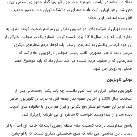
«حالا می توانم در آرامش بمیرم.» او در جوار قبر بنیانگذار جمهوری اسلامی ایران
دفن شد. رهبر ایران، آیت الله خامنه ای در دانشگاه تهران و در حضور جمعیتی
قابل ملاحضه نماز او را خواند
.
مقامات تهران از شرکت بالای دو میلیون نفردر این مراسم صحبت کردند تقریبا به
اندازه رایی که او در سال 2016 برای کسب کرسی شماره یک در مجلس خبرگان از
آن خود کرد. در واکنش به شعارهای رسمی بلندگوها، مردم شعارهای دیگری
سرمی دادند تا علی مطهری، نائب رئیس مجلس در توییتی اعلام کند که
شعارهایی که از صفوف مردم شنیده می شد نشان داد که باید موضوع حصر
خانگی به زودی حل شود
.
دودلی تلویزیون
تلویزیون دولتی ایران در ابتدا نمی دانست چه باید بکند. رفسنجانی پس از
انتخابات سال 2009 و آخرین خطبه نماز جمعه اش به ندرت در تلویزیون ظاهر
شد. او در آن خطبه خواستار رفع نگرانی و ابراز هم دردی با خانواده های آسیب
دیده شد و از صدا وسیما خواست تا مناظره ای بی طرفانه را برگزار کند.
پاسخ صداوسیما در نامه تسلیت مقام معظم رهبری آیت الله خامنه ای آمد. «با از
دست دادن هاشمی، می دانم که هیچ شخصیتی دیگری نیست که با او چنین