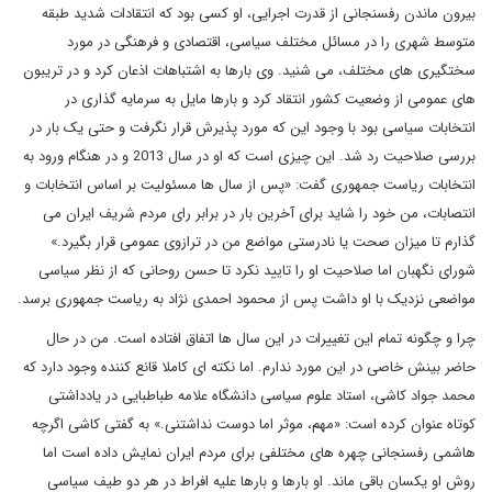
بیرون ماندن رفسنجانی از قدرت اجرایی، او کسی بود که انتقادات شدید طبقه
متوسط شهری را در مسائل مختلف سیاسی، اقتصادی و فرهنگی در مورد
سختگیری های مختلف، می شنید. وی بارها به اشتباهات اذعان کرد و در تریبون
های عمومی از وضعیت کشور انتقاد کرد و بارها مایل به سرمایه گذاری در
انتخابات سیاسی بود با وجود این که مورد پذیرش قرار نگرفت و حتی یک بار در
بررسی صلاحیت رد شد. این چیزی است که او در سال 2013 و در هنگام ورود به
انتخابات ریاست جمهوری گفت: «پس از سال ها مسئولیت بر اساس انتخابات و
انتصابات، من خود را شاید برای آخرین بار در برابر رای مردم شریف ایران می
گذارم تا میزان صحت یا نادرستی مواضع من در ترازوی عمومی قرار بگیرد.»
شورای نگهبان اما صلاحیت او را تایید نکرد تا حسن روحانی که از نظر سیاسی
مواضعی نزدیک با او داشت پس از محمود احمدی نژاد به ریاست جمهوری برسد.
چرا و چگونه تمام این تغییرات در این سال ها اتفاق افتاده است. من در حال
حاضر بینش خاصی در این مورد ندارم. اما نکته ای کاملا قانع کننده وجود دارد که
محمد جواد کاشی، استاد علوم سیاسی دانشگاه علامه طباطبایی در یادداشتی
کوتاه عنوان کرده است: «مهم، موثر اما دوست نداشتنی.» به گفتی کاشی اگرچه
هاشمی رفسنجانی چهره های مختلفی برای مردم ایران نمایش داده است اما
روش او یکسان باقی ماند. او بارها و بارها علیه افراط در هر دو طیف سیاسی