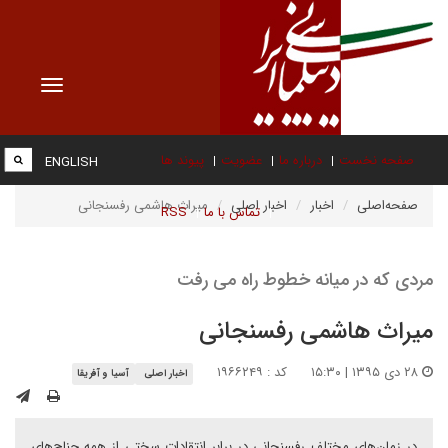
Toggle
vigation
صفحه نخست
درباره ما
عضویت
پیوند ها
ENGLISH
صفحه‌اصلی
اخبار
اخبار اصلی
میراث هاشمی رفسنجانی
تماس با ما
RSS
مردی که در میانه خطوط راه می رفت
میراث هاشمی رفسنجانی
۲۸ دی ۱۳۹۵ | ۱۵:۳۰
کد : ۱۹۶۶۲۴۹
اخبار اصلی
آسیا و آفریقا
در زمان‌های مختلف رفسنجانی در برابر انتقادات سختی از همه جناح‌های