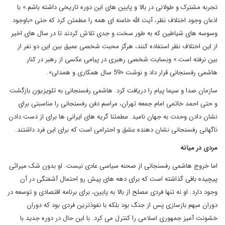
تجربه مشترک و طولانی در بالا و پایین های این دوره تاریخی داشته باشم.» با
اذعان وجود اختلاف نظر، آیت الله خامنه ای همه را مطمئن کرد که حتی «باوجود
وسوسه های شیاطین که به طور سخت و جدی تلاش کردند تا در سال های اخیر
از این اختلاف نظر استفاده کنند، هرگز محبت شخصی عمیق بین این دو نفر از
بین نرفته است.» وبسایت شخصی رهبری در پیامی عکسی از رهبر در کنار
هاشمی رفسنجانی قرار داد و نوشت «59 سال همکاری و همدلی».
سازمان صدا و سیما پیام را دریافت کرد. هاشمی رفسنجانی به تلویزیون بازگشت
و حتی احمد خاتمی امام جمعه تهران، مراسم دفن رفسنجانی را مناسبتی برای
نشان دادن وحدت به جهان نامید. مطمئنا گریه های ایرانی ها برای از دست دادن
ناگهانی رفسنجانی نشان دهنده عشق و احترامی است که برای این فرد داشتند.
مردی در میانه
اما خروج هاشمی رفسنجانی از صحنه سیاسی عادی نیست. او بدون شک میراثی
پیچیده باقی گذاشته است که برای دهه های پیش رو احتمال آشفتگی در آن
وجود دارد. او نه تنها فردی مصلح از بالا به پایین، برای برنامه اقتصادی و توسعه در
دوران مبهم بازسازی پس از جنگ بود بلکه با نفوذترین فردی بود که دوران
خشونت آمیز جمهوری اسلامی را کنترل می کرد. با این حال در دوره جدید با