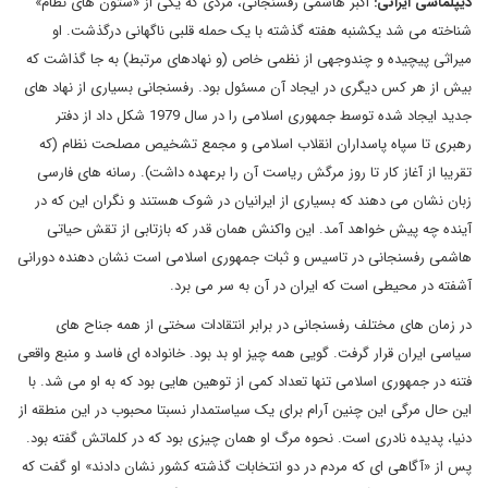
دیپلماسی ایرانی:
اکبر هاشمی رفسنجانی، مردی که یکی از «ستون های نظام»
شناخته می شد یکشنبه هفته گذشته با یک حمله قلبی ناگهانی درگذشت. او
میراثی پیچیده و چندوجهی از نظمی خاص (و نهادهای مرتبط) به جا گذاشت که
بیش از هر کس دیگری در ایجاد آن مسئول بود. رفسنجانی بسیاری از نهاد های
جدید ایجاد شده توسط جمهوری اسلامی را در سال 1979 شکل داد از دفتر
رهبری تا سپاه پاسداران انقلاب اسلامی و مجمع تشخیص مصلحت نظام (که
تقریبا از آغاز کار تا روز مرگش ریاست آن را برعهده داشت). رسانه های فارسی
زبان نشان می دهند که بسیاری از ایرانیان در شوک هستند و نگران این که در
آینده چه پیش خواهد آمد. این واکنش همان قدر که بازتابی از تقش حیاتی
هاشمی رفسنجانی در تاسیس و ثبات جمهوری اسلامی است نشان دهنده دورانی
آشفته در محیطی است که ایران در آن به سر می برد
.
در زمان های مختلف رفسنجانی در برابر انتقادات سختی از همه جناح های
سیاسی ایران قرار گرفت. گویی همه چیز او بد بود. خانواده ای فاسد و منبع واقعی
فتنه در جمهوری اسلامی تنها تعداد کمی از توهین هایی بود که به او می شد. با
این حال مرگی این چنین آرام برای یک سیاستمدار نسبتا محبوب در این منطقه از
دنیا، پدیده نادری است. نحوه مرگ او همان چیزی بود که در کلماتش گفته بود.
پس از «آگاهی ای که مردم در دو انتخابات گذشته کشور نشان دادند» او گفت که