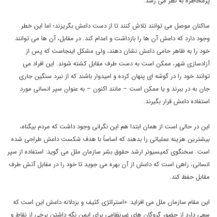
پرمخاطره به نظر می رسد.
ساکنان موصل می توانند تلاش کنند تا از دست داعش بگریزند؛ اما این خطر
وجود دارد که داعش آن ها را بازداشت و اعدام کند. در مقابل، آن ها می توانند
خود را به ظاهر حامی داعش نشان دهند، ولی مشکل اینجاست که پس از
آزادسازی شهر، ممکن است به دست طرف مقابل کشته شوند. این افراد می
توانند خود را در گوشه ای پنهان کرده و امیدوار باشند که از نبرد سنگین جاری
جان به در ببرند و یا ممکن است – مانند اکنون – به عنوان سپر انسانی مورد
استفاده داعش قرار بگیرند.
این در حالی است از همان ابتدا هم این نگرانی وجود داشت که مردم بیگناه،
بیشترین هزینه عملیاتی را بدهند که اساساً با هدف شکست داعش طراحی شده
است. سخنگوی کمیسیونر ارشد حقوق بشر سازمان ملل می گوید: استفاده از سپر
انسانی، راهی است که داعش از آن بهره می جوید تا خود را در مقابل آتش طرف
مقابل حفظ کند.
این مقام سازمان ملل می افزاید: «استراتژی کثیف و بزدلانه داعش این است که
سعی دارد از حضور گروگان های غیرنظامی برای ایمن نگه داشتن برخی از نقاط و