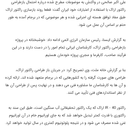
علی اکبر صالحی در واکنش به موضوعات مطرح شده درباره احتمال بازطراحی
راکتور اراک با استفاده از اعتبارات خود ایران گفت: قطعا روند بازسازی راکتور اراک
طبق مفاد توافق هسته ای اجرایی شده و هر موضوعی که در برجام آمده به طور
حتم بر اساس آن عمل می شود.
به گزارش ایسنا، رئیس سازمان انرژی اتمی ادامه داد: خوشبختانه در پروژه
بازطراحی راکتور اراک، کارشناسان ایرانی تمام امور را در دست دارند و در این
فرآیند صاحب، کارفرما و مجری پروژه خودمان هستیم.
بنا بر گزارش خانه ملت، وی تصریح کرد: در جریان باز طراحی راکتور اراک،
طراحی های صورت گرفته را به کشورهایی که در برجام متعهد شده اند، ارائه کرده
و آن ها به کارشناسان ما مشاوره فنی می دهند و در نهایت پس از طراحی آن ها
از نظر استانداردهای فنی تأیید می کنند.
راکتور IR - 40 اراک که یک راکتور تحقیقاتی آب سنگین است، طبق این سند به
راکتوری با قدرت کمتر تبدیل خواهد شد که به جای اورانیوم خام در آن اورانیوم
غنی شده مصرف می شود و در نتیجه پلوتونیوم کمتری در سال تولید خواهد کرد.