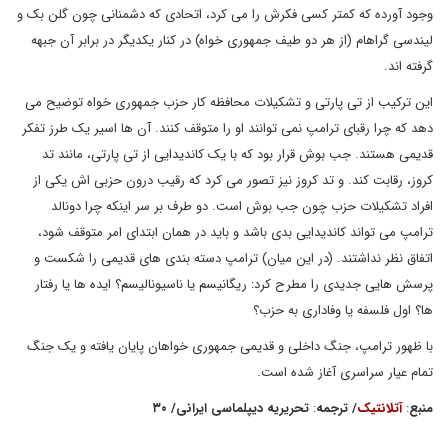
وجود آورده که کمتر کسی فکرش را می کرد، اتحادی که دشمنانی چون گلن بک و
لیندسی گراهام (از هر دو طیف جمهوری خواه) در کنار یکدیگر در برابر آن جبهه
گرفته اند.
این ترکیب از تی پارتی و تشکیلات محافظه کار حزب جمهوری خواه توضیح می
دهد که چرا رقبای ترامپ نمی توانند او را متوقف کنند. آن ها اسیر یک طرز تفکر
قدیمی هستند. جب بوش قرار بود که با یک کاندیدایی از تی پارتی، مانند تد
کروز، رقابت کند. و تد کروز نیز تصور می کرد که رقیب درون حزبی اش یکی از
افراد تشکیلات حزب چون جب بوش است. دو طرف بر سر اینکه چرا دونالد
ترامپ می تواند کاندیدایی بدی باشد و باید در همان ابتدای امر متوقف شود،
اتفاق نظر نداشتند. (در این میان) ترامپ دسته بندی های قدیمی را شکست و
پرسش هایی جدیدی را مطرح کرد: ریگانیسم یا ناسیونالیسم؟ ایده ها یا رفتار
ها؟ اول فلسفه یا وفاداری به حزب؟
با ظهور ترامپ، جنگ داخلی و قدیمی جمهوری خواهان پایان یافته و یک جنگ
تمام عیار سراسری آغاز شده است.
منبع
:
آتلانتیک
/
ترجمه
:
تحریریه دیپلماسی ایرانی
/
۳۰