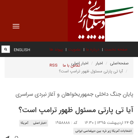
Toggle
vigation
صفحه نخست
درباره ما
عضویت
پیوند ها
ENGLISH
صفحه‌اصلی
اخبار
اخبار اصلی
تماس با ما
RSS
آیا تی پارتی مسئول ظهور ترامپ است؟
پایان جنگ داخلی جمهوریخواهان و آغاز نبردی سراسری
آیا تی پارتی مسئول ظهور ترامپ است؟
۲۴ اردیبهشت ۱۳۹۵ | ۱۶:۳۰
کد : ۱۹۵۸۸۸۸
اخبار اصلی
آمریکا
انتخابات آمریکا زیر ذره بین دیپلماسی ایرانی