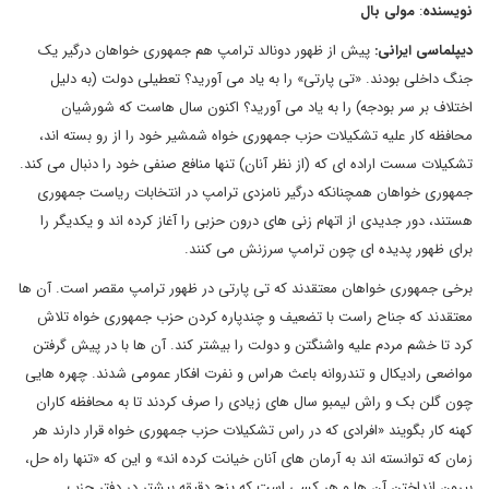
نویسنده
:
مولی بال
دیپلماسی ایرانی
:
پیش از ظهور دونالد ترامپ هم جمهوری خواهان درگیر یک
جنگ داخلی بودند. «تی پارتی» را به یاد می آورید؟ تعطیلی دولت (به دلیل
اختلاف بر سر بودجه) را به یاد می آورید؟ اکنون سال هاست که شورشیان
محافظه کار علیه تشکیلات حزب جمهوری خواه شمشیر خود را از رو بسته اند،
تشکیلات سست اراده ای که (از نظر آنان) تنها منافع صنفی خود را دنبال می کند.
جمهوری خواهان همچنانکه درگیر نامزدی ترامپ در انتخابات ریاست جمهوری
هستند، دور جدیدی از اتهام زنی های درون حزبی را آغاز کرده اند و یکدیگر را
برای ظهور پدیده ای چون ترامپ سرزنش می کنند.
برخی جمهوری خواهان معتقدند که تی پارتی در ظهور ترامپ مقصر است. آن ها
معتقدند که جناح راست با تضعیف و چندپاره کردن حزب جمهوری خواه تلاش
کرد تا خشم مردم علیه واشنگتن و دولت را بیشتر کند. آن ها با در پیش گرفتن
مواضعی رادیکال و تندروانه باعث هراس و نفرت افکار عمومی شدند. چهره هایی
چون گلن بک و راش لیمبو سال های زیادی را صرف کردند تا به محافظه کاران
کهنه کار بگویند «افرادی که در راس تشکیلات حزب جمهوری خواه قرار دارند هر
زمان که توانسته اند به آرمان های آنان خیانت کرده اند» و این که «تنها راه حل،
بیرون انداختن آن ها و هر کسی است که پنج دقیقه بیشتر در دفتر حزب