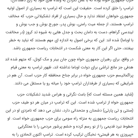
حزب جمهوری خواه بوده که با عمل نکردن به وعده های خود به رای دهندگان،
ترامپ را خلق کرده است. حقیقت این است که ترامپ به بسیاری از اصول اولیه
جمهوری خواهان اعتقاد ندارد و حال بسیاری از افراد تشکیلاتی حزب که مخالف
ترامپ هستند، از جمله میت رامنی، بوش پدر، جورج بوش و جب بوش و
لیندسی گراهام، دست به دامان بحث و جدل هایی به شیوه تد کروز (در مخالفت
با اوباما) شده اند: این که برخی اصول به اندازه ای مهم هستند که نباید به خطر
بیفتند، حتی اگر این کار به معنی شکست در انتخابات ریاست جمهوری باشد.
در واقع، برای رهبران جمهوری خواه چون جان بینر و مک کونل، که متهم شده اند
هدفی جز مانع تراشی برای دولت اوباما نداشته اند، ظهور ترامپ به معنی قیام
پراگماتیسم حزب جمهوری خواه در برابر جناح محافظه کار حزب است. آن هم در
شرایطی که بسیاری از طرفداران ترامپ خود را میانه رو یا مستقل می دانند.
(شاید همین مسئله است که) باعث نگرانی و هراس شدید تشکیلات حزب
جمهوری خواه از ترامپ شده است. این که ترامپ در میان هر دو طیف حزب
(سنتی و تی پارتی) دشمنان و متحدانی دارد، نشان می دهد که نامزدی او در این
انتخابات ریاست جمهوری به منزله راه سومی برای حزب جمهوری خواه است. او
خطوط نبرد قدیمی را از نو رسم کرده و خشم پرشور مردمی را با عملگرایی
«پیروزی به هر قیمتی» نخبگان ترکیب کرده است. ترامپ اکنون اتحادی را به