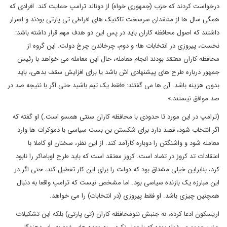
درخواست کردند که حزب (جمهوری خواه) از دونالد ترامپ حمایت کند. افرادی که
همگی سال ها از منتقدان سرسخت تاکتیک های افراطی تی پارتی بودند و اصرار
داشتند که اصول محافظه کاران باید در پس این دو هدف مهم قرار داشته باشد:
نخست، پیروزی در انتخابات ها؛ و دوم، چرخاندن چرخ دولت. این گروه از
محافظه کاران معتقد بودند انجام معامله، حال این معامله می خواهد با رئیس
جمهور درباره طرح های پیشنهادی اش باشد یا برای افزایش سقف بدهی، باید
بدون هزینه باشد. آن ها می گفتند: «فقط یک تیم باشید حتی اگر با نتیجه صد در
صد موافق نیستند.»
(ترامپ در این مورد تا حدودی با محافظه کاران سنتی همسو است.) او گفته که
اگر انتخاب شود، قصد دارد برای شکستن بن بست سیاسی با دموکرات ها وارد
معامله شود و واشنگتن را دوباره کارآمد کند. از این نظر، سخنان او کاملا با
اعتقادات تد کروز در تضاد است. کروز معتقد است که باید طرح اوباماکر را نابود
کرد، بنابراین خیلی مشتاق بود که دولت را برای این کار تعطیل کند، حتی اگر در
این مبارزه یک بازنده سیاسی بود. اما مشخص نیست که ترامپ واقعا به دنبال
همچنین چیزی باشد. او فقط پیروزی (در انتخابات) را می خواهد.
اریسکون ادعا کرده، نه جنبش نئومحافظه کاران (تی پارتی) بلکه این تشکیلات