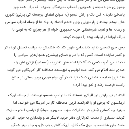
جمهوری خواه نبوده و همچنین انتخاب نمایندگان جدیدی که برای همه چیز
پاسخی دارند.» گلن بک و راش لیمبو (به عنوان اعضای برجسته تی پارتی) تئوری
های توهم توطئه و پارانویایی چون «عدم اعتماد به نهاد ها از جمله احزاب سیاسی
و رسانه ها و نفرت غیرمنطقی حزب جمهوری خواه از هر چیزی که به نوعی با
باراک اوباما در ارتباط بود» را تقویت کردند.
پس جای تعجبی ندارد کاندیدایی ظهور کند که خشمش به مراتب تحلیل بَرنده تر
و کمتر سازنده است. کسی که با سر و صدای بیشتری هنجارهای سیاسی را
نادیده می گیرد، کسی که آشکارا ایده های تندروانه (تبعیض) نژادی اش را با
صدای بلند اعلام می کند. مت لوئیس، نویسنده محافظه کار آمریکایی می گوید:
«تد کروز به ایجاد فضایی کمک کرد که در آن عوام فریبی پوپولیستی در جناح
راست فرصت رشد و نمو پیدا کرد.»
البته در تی پارتی نیز افرادی هستند که با ترامپ همسو نیستند، از جمله، اریک
اریکسون که برخی او را قدرتمند ترین محافظه کار در آمریکا می خوانند، اما
ببینید چه کسانی (حتی در تشکیلات حزب جمهوری خواه) از ترامپ اعلام حمایت
کردند: بسیاری از دست اندرکاران دفتر حزب، لابیگر ها و وفاداران به حزب. افرادی
مانند جان هانتسمن، میچ مک کانل، اریک کانتور، باب دل، و جان بینر همگی