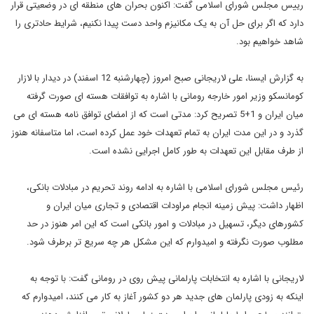
رییس مجلس شورای اسلامی گفت: اکنون بحران های منطقه ای در وضعیتی قرار
دارد که اگر برای حل آن به یک مکانیزم واحد دست پیدا نکنیم، شرایط حادتری را
شاهد خواهیم بود.
به گزارش ایسنا، علی لاریجانی صبح امروز (چهارشنبه 12 اسفند) در دیدار با لازار
کومانسکو وزیر امور خارجه رومانی با اشاره به توافقات هسته ای صورت گرفته
میان ایران و 1+5 تصریح کرد: مدتی است که از امضای توافق نامه هسته ای می
گذرد و در این مدت ایران به تمام تعهدات خود عمل کرده است، اما متاسفانه هنوز
از طرف مقابل این تعهدات به طور کامل اجرایی نشده است.
رئیس مجلس شورای اسلامی با اشاره به ادامه روند تحریم در مبادلات بانکی،
اظهار داشت: پیش زمینه انجام مراودات اقتصادی و تجاری میان ایران و
کشورهای دیگر، تسهیل در مبادلات و امور بانکی است که این امر هنوز در حد
مطلوب صورت نگرفته و امیدوارم که این مشکل هر چه سریع تر برطرف شود.
لاریجانی با اشاره به انتخابات پارلمانی پیش روی در رومانی گفت: با توجه به
اینکه به زودی پارلمان های جدید هر دو کشور آغاز به کار می کنند، امیدوارم که